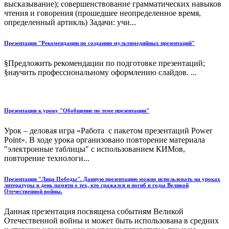
высказывание); совершенствование грамматических навыков
чтения и говорения (прошедшее неопределенное время,
определенный артикль) Задачи: учи...
Презентация "Рекомендации по созданию мультимедийных презентаций"
§Предложить рекомендации по подготовке презентаций;
§научить профессиональному оформлению слайдов. ...
Презентация к уроку "Обобщение по теме презентации"
Урок – деловая игра «Работа с пакетом презентаций Power
Point». В ходе урока организовано повторение материала
"электронные таблицы" с использованием КИМов,
повторение технологи...
Презентация "Лица Победы". Данную презентацию можно использовать на уроках
литературы в день памяти о тех, кто сражался и погиб в годы Великой
Отечественной войны.
Данная презентация посвящена событиям Великой
Отечественной войны и может быть использована в средних