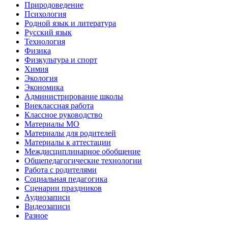
Природоведение
Психология
Родной язык и литература
Русский язык
Технология
Физика
Физкультура и спорт
Химия
Экология
Экономика
Администрирование школы
Внеклассная работа
Классное руководство
Материалы МО
Материалы для родителей
Материалы к аттестации
Междисциплинарное обобщение
Общепедагогические технологии
Работа с родителями
Социальная педагогика
Сценарии праздников
Аудиозаписи
Видеозаписи
Разное