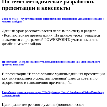
По теме: методические разработки,
презентации и конспекты
Урок по теме: "Мультимедийные интерактивные презентации. Дизайн презентации и
макеты слайдов. "
Данный урок рассматривается первым по счету в разделе
«Компьютерные презентации». На данном уроке учащиеся
знакомятся с программой POWERPOINT, учатся изменять
дизайн и макет слайдов....
Презентация "Использование мультимедийных презентаций как универсального
средства познания"
В презентации "Использование мультимедийных презентаций
как универсального средства познания" даются советы по
оформлению и наполнению презентаций....
Разработка урока и презентации "The Sightseeng Tours" London and Saint-Petersburg
c презентацией
Цели: развитие речевого умения (монологическое