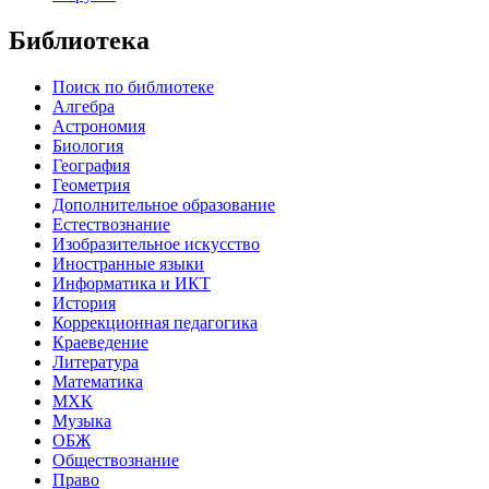
Библиотека
Поиск по библиотеке
Алгебра
Астрономия
Биология
География
Геометрия
Дополнительное образование
Естествознание
Изобразительное искусство
Иностранные языки
Информатика и ИКТ
История
Коррекционная педагогика
Краеведение
Литература
Математика
МХК
Музыка
ОБЖ
Обществознание
Право