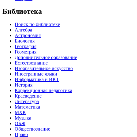
Библиотека
Поиск по библиотеке
Алгебра
Астрономия
Биология
География
Геометрия
Дополнительное образование
Естествознание
Изобразительное искусство
Иностранные языки
Информатика и ИКТ
История
Коррекционная педагогика
Краеведение
Литература
Математика
МХК
Музыка
ОБЖ
Обществознание
Право