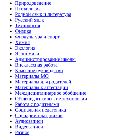
Природоведение
Психология
Родной язык и литература
Русский язык
Технология
Физика
Физкультура и спорт
Химия
Экология
Экономика
Администрирование школы
Внеклассная работа
Классное руководство
Материалы МО
Материалы для родителей
Материалы к аттестации
Междисциплинарное обобщение
Общепедагогические технологии
Работа с родителями
Социальная педагогика
Сценарии праздников
Аудиозаписи
Видеозаписи
Разное