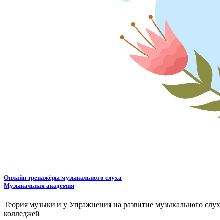
Онлайн-тренажёры музыкального слуха
Музыкальная академия
Теория музыки и у
У
пражнения на развитие музыкального слу
колледжей