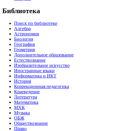
Библиотека
Поиск по библиотеке
Алгебра
Астрономия
Биология
География
Геометрия
Дополнительное образование
Естествознание
Изобразительное искусство
Иностранные языки
Информатика и ИКТ
История
Коррекционная педагогика
Краеведение
Литература
Математика
МХК
Музыка
ОБЖ
Обществознание
Право