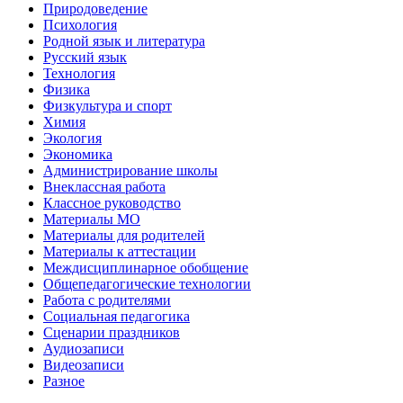
Природоведение
Психология
Родной язык и литература
Русский язык
Технология
Физика
Физкультура и спорт
Химия
Экология
Экономика
Администрирование школы
Внеклассная работа
Классное руководство
Материалы МО
Материалы для родителей
Материалы к аттестации
Междисциплинарное обобщение
Общепедагогические технологии
Работа с родителями
Социальная педагогика
Сценарии праздников
Аудиозаписи
Видеозаписи
Разное