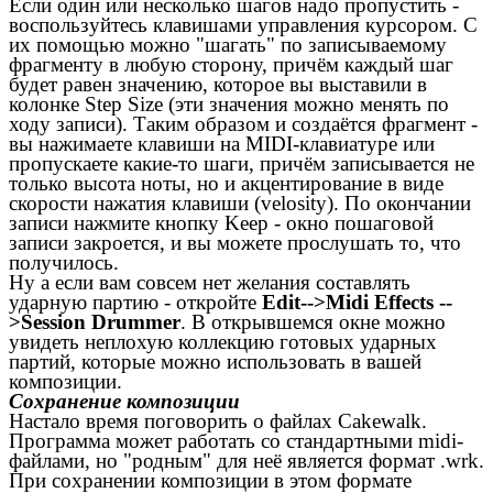
Если один или несколько шагов надо пропустить -
воспользуйтесь клавишами управления курсором. С
их помощью можно "шагать" по записываемому
фрагменту в любую сторону, причём каждый шаг
будет равен значению, которое вы выставили в
колонке Step Size (эти значения можно менять по
ходу записи). Таким образом и создаётся фрагмент -
вы нажимаете клавиши на MIDI-клавиатуре или
пропускаете какие-то шаги, причём записывается не
только высота ноты, но и акцентирование в виде
скорости нажатия клавиши (velosity). По окончании
записи нажмите кнопку Keep - окно пошаговой
записи закроется, и вы можете прослушать то, что
получилось.
Ну а если вам совсем нет желания составлять
ударную партию - откройте
Edit-->Midi Effects --
>Session Drummer
. В открывшемся окне можно
увидеть неплохую коллекцию готовых ударных
партий, которые можно использовать в вашей
композиции.
Сохранение композиции
Настало время поговорить о файлах Cakewalk.
Программа может работать со стандартными midi-
файлами, но "родным" для неё является формат .wrk.
При сохранении композиции в этом формате