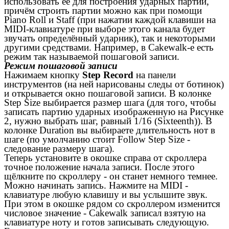
использовать её для построения ударных партий,
причём строить партии можно как при помощи
Piano Roll и Staff (при нажатии каждой клавиши на
MIDI-клавиатуре при выборе этого канала будет
звучать определённый ударник), так и некоторыми
другими средствами. Например, в Cakewalk-е есть
режим так называемой пошаговой записи.
Режим пошаговой записи
Нажимаем кнопку
Step Record
на панели
инструментов (на ней нарисованы следы от ботинок)
и открывается окно пошаговой записи. В колонке
Step Size выбирается размер шага (для того, чтобы
записать партию ударных изображенную на Рисунке
2, нужно выбрать шаг, равный 1/16 (Sixteenth)). В
колонке Duration вы выбираете длительность нот в
шаге (по умолчанию стоит Follow Step Size -
следование размеру шага).
Теперь установите в окошке справа от скроллера
точное положение начала записи. После этого
щёлкните по скроллеру - он станет немного темнее.
Можно начинать запись. Нажмите на MIDI -
клавиатуре любую клавишу и вы услышите звук.
При этом в окошке рядом со скроллером изменится
числовое значение - Cakewalk записал взятую на
клавиатуре ноту и готов записывать следующую.