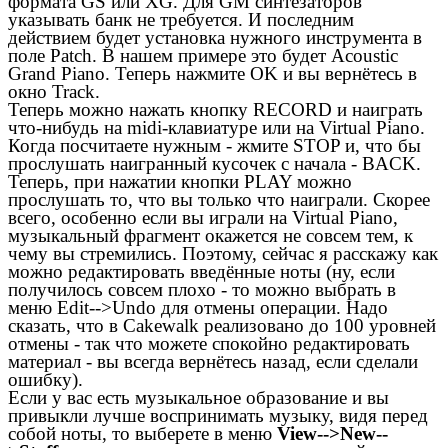
формата GS или XG. Для GM синтезаторов
указывать банк не требуется. И последним
действием будет установка нужного инструмента в
поле Patch. В нашем примере это будет Acoustic
Grand Piano. Теперь нажмите OK и вы вернётесь в
окно Track.
Теперь можно нажать кнопку RECORD и наиграть
что-нибудь на midi-клавиатуре или на Virtual Piano.
Когда посчитаете нужным - жмите STOP и, что бы
прослушать наигранный кусочек с начала - BACK.
Теперь, при нажатии кнопки PLAY можно
прослушать то, что вы только что наиграли. Скорее
всего, особенно если вы играли на Virtual Piano,
музыкальный фрагмент окажется не совсем тем, к
чему вы стремились. Поэтому, сейчас я расскажу как
можно редактировать введённые ноты (ну, если
получилось совсем плохо - то можно выбрать в
меню Edit-->Undo для отмены операции. Надо
сказать, что в Cakewalk реализовано до 100 уровней
отмены - так что можете спокойно редактировать
материал - вы всегда вернётесь назад, если сделали
ошибку).
Если у вас есть музыкальное образование и вы
привыкли лучше воспринимать музыку, видя перед
собой ноты, то выберете в меню
View-->New--