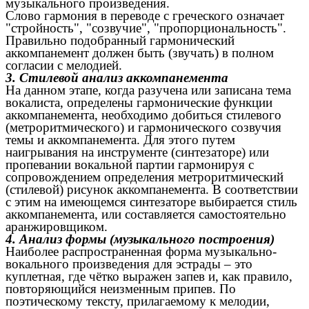
музыкального произведения.
Слово гармония в переводе с греческого означает
"стройность", "созвучие", "пропорциональность".
Правильно подобранный гармонический
аккомпанемент должен быть (звучать) в полном
согласии с мелодией.
3. Стилевой анализ аккомпанемента
На данном этапе, когда разучена или записана тема
вокалиста, определены гармонические функции
аккомпанемента, необходимо добиться стилевого
(метроритмического) и гармонического созвучия
темы и аккомпанемента. Для этого путем
наигрывания на инструменте (синтезаторе) или
пропевании вокальной партии гармонируя с
сопровождением определения метроритмический
(стилевой) рисунок аккомпанемента. В соответствии
с этим на имеющемся синтезаторе выбирается стиль
аккомпанемента, или составляется самостоятельно
аранжировщиком.
4. Анализ формы (музыкального построения)
Наиболее распространенная форма музыкально-
вокального произведения для эстрады – это
куплетная, где чётко выражен запев и, как правило,
повторяющийся неизменным припев. По
поэтическому тексту, прилагаемому к мелодии,