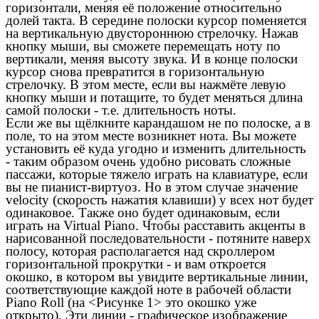
горизонтали, меняя её положение относительно
долей такта. В середине полоски курсор поменяется
на вертикальную двустороннюю стрелочку. Нажав
кнопку мыши, вы сможете перемещать ноту по
вертикали, меняя высоту звука. И в конце полоски
курсор снова превратится в горизонтальную
стрелочку. В этом месте, если вы нажмёте левую
кнопку мыши и потащите, то будет меняться длина
самой полоски - т.е. длительность ноты.
Если же вы щёлкните карандашом не по полоске, а в
поле, то на этом месте возникнет нота. Вы можете
установить её куда угодно и изменить длительность
- таким образом очень удобно рисовать сложные
пассажи, которые тяжело играть на клавиатуре, если
вы не пианист-виртуоз. Но в этом случае значение
velocity (скорость нажатия клавиши) у всех нот будет
одинаковое. Также оно будет одинаковым, если
играть на Virtual Piano. Чтобы расставить акценты в
нарисованной последовательности - потяните наверх
полосу, которая располагается над скроллером
горизонтальной прокрутки - и вам откроется
окошко, в котором вы увидите вертикальные линии,
соответствующие каждой ноте в рабочей области
Piano Roll (на <Рисунке 1> это окошко уже
открыто). Эти линии - графическое изображение