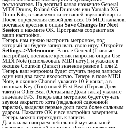
пользователя. На десятый канал назначьте General
MIDI Drums, Roland GS Drumsets или Yamaha XG
Drum Kits, в зависимости от вашей звуковой карты.
После определения связей для всех 16 MIDI каналов,
поставьте крестик в опции
Save Changes for Next
Session
и нажмите OK. Программа сохранит все
ваши настройки.
Теперь нам нужно настроить метроном, под
который вы будете записывать свою игру. Откройте
Settings-->Metronome
. В поле General (Главные
настройки), поставьте крестик напротив опции Use
MIDI Note (использовать МIDI ноту), и укажите в
окошке Count-in (Затакт) значение равное 1 или 2.
Теперь ваш метроном будет стучать перед записью
один или два такта вхолостую. Теперь в поле MIDI
Note, в окошке Channel укажите 10-й канал, а в
окошках Key (Тон) полей First Beat (Первая Доля
такта) и Other Beat (Остальные Доли такта) укажите
значение F#3. Теперь ваш метроном будет стучать
звуком закрытого хэта (педальной сдвоенной
тарелки), выделяя первые доли такта более сильным
ударом. Нажмите OK и все настройки завершены.
Теперь можно переходить к записи.
Для начала наиграем небольшой музыкальный
фрагмент на первой дорожке. Дважды щелкните