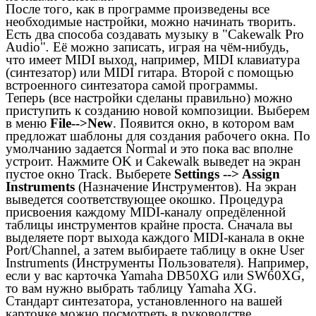
После того, как в программе произведены все
необходимые настройки, можно начинать творить.
Есть два способа создавать музыку в "Cakewalk Pro
Audio"
.
Её можно записать, играя на чём-нибудь,
что имеет MIDI выход, например, MIDI клавиатура
(синтезатор) или MIDI гитара. Второй с помощью
встроенного синтезатора самой программы.
Теперь (все настройки сделаны правильно) можно
приступить к созданию новой композиции. Выберем
в меню
File-->New
. Появится окно, в котором вам
предложат шаблоны для создания рабочего окна. По
умолчанию задается Normal и это пока вас вполне
устроит. Нажмите OK и Cakewalk выведет на экран
пустое окно Track. Bыберете
Settings --> Assign
Instruments
(Назначение Инструментов). На экран
выведется соответствующее окошко. Процедура
присвоения каждому MIDI-каналу опредёленной
таблицы инструментов крайне проста. Сначала вы
выделяете порт выхода каждого MIDI-канала в окне
Port/Channel, а затем выбираете таблицу в окне User
Instruments (Инструменты Пользователя). Например,
если у вас карточка Yamaha DB50XG или SW60XG,
то вам нужно выбрать таблицу Yamaha XG.
Стандарт синтезатора, установленного на вашей
карточке можно посмотреть в руководстве