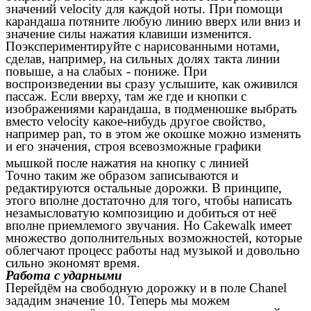
значений velocity для каждой ноты. При помощи
карандаша потяните любую линию вверх или вниз и
значение силы нажатия клавиши изменится.
Поэкспериментируйте с нарисованными нотами,
сделав, например, на сильных долях такта линии
повыше, а на слабых - пониже. При
воспроизведении вы сразу услышите, как оживился
пассаж. Если вверху, там же где и кнопки с
изображениями карандаша, в подменюшке выбрать
вместо velocity какое-нибудь другое свойство,
например pan, то в этом же окошке можно изменять
и его значения, строя всевозможные графики
мышкой после нажатия на кнопку с линией
Точно таким же образом записываются и
редактируются остальные дорожки. В принципе,
этого вполне достаточно для того, чтобы написать
незамысловатую композицию и добиться от неё
вполне приемлемого звучания. Но Cakewalk имеет
множество дополнительных возможностей, которые
облегчают процесс работы над музыкой и довольно
сильно экономят время.
Работа с ударными
Перейдём на свободную дорожку и в поле Chanel
зададим значение 10. Теперь мы можем