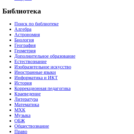
Библиотека
Поиск по библиотеке
Алгебра
Астрономия
Биология
География
Геометрия
Дополнительное образование
Естествознание
Изобразительное искусство
Иностранные языки
Информатика и ИКТ
История
Коррекционная педагогика
Краеведение
Литература
Математика
МХК
Музыка
ОБЖ
Обществознание
Право