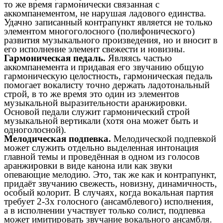
то же время гармонически связанная с
аккомпанементом, не нарушая ладового единства.
Удачно записанный контрапункт является не только
элементом многоголосного (полифонического)
развития музыкального произведения, но и вносит в
его исполнение элемент свежести и новизны.
Гармоническая педаль.
Являясь частью
аккомпанемента и придавая его звучанию общую
гармоническую целостность, гармоническая педаль
помогает вокалисту точно держать ладотональный
строй, в то же время это один из элементов
музыкальной выразительности аранжировки.
Основой педали служит гармонический строй
музыкальной вертикали (хотя она может быть и
одноголосной).
Мелодическая подпевка.
Мелодической подпевкой
может служить отдельно выделенная интонация
главной темы и проведённая в одном из голосов
аранжировки в виде канона или как звуки
опевающие мелодию. Это, так же как и контрапункт,
придаёт звучанию свежесть, новизну, динамичность,
особый колорит. В случаях, когда вокальная партия
требует 2-3х голосного (ансамблевого) исполнения,
а в исполнении участвует только солист, подпевка
может имитировать звучание вокального ансамбля.