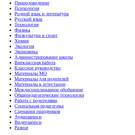
Природоведение
Психология
Родной язык и литература
Русский язык
Технология
Физика
Физкультура и спорт
Химия
Экология
Экономика
Администрирование школы
Внеклассная работа
Классное руководство
Материалы МО
Материалы для родителей
Материалы к аттестации
Междисциплинарное обобщение
Общепедагогические технологии
Работа с родителями
Социальная педагогика
Сценарии праздников
Аудиозаписи
Видеозаписи
Разное