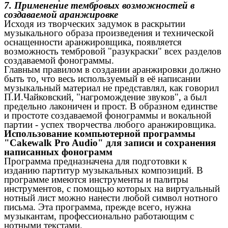
7. Применение тембровых возможностей в
создаваемой аранжировке
Исходя из творческих задумок в раскрытии
музыкального образа произведения и технической
оснащенности аранжировщика, появляется
возможность тембровой "разукраски" всех разделов
создаваемой фонограммы.
Главным правилом в создании аранжировки должно
быть то, что весь используемый в её написании
музыкальный материал не представлял, как говорил
П.И.Чайковский, "нагромождение звуков", а был
предельно лаконичен и прост. В образном единстве
и простоте создаваемой фонограммы и вокальной
партии - успех творчества любого аранжировщика.
Использование компьютерной программы
"Cakewalk Pro Audio" для записи и сохранения
написанных фонограмм
Программа предназначена для подготовки к
изданию партитур музыкальных композиций. В
программе имеются инструменты и палитры
инструментов, с помощью которых на виртуальный
нотный лист можно нанести любой символ нотного
письма. Эта программа, прежде всего, нужна
музыкантам, профессионально работающим с
нотными текстами.