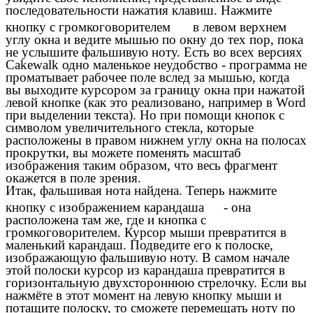
последовательности нажатия клавиш. Нажмите
кнопку с громкоговорителем
в левом верхнем
углу окна и ведите мышью по окну до тех пор, пока
не услышите фальшивую ноту. Есть во всех версиях
Cakewalk одно маленькое неудобство - программа не
проматывает рабочее поле вслед за мышью, когда
вы выходите курсором за границу окна при нажатой
левой кнопке (как это реализовано, например в Word
при выделении текста). Но при помощи кнопок с
символом увеличительного стекла, которые
расположены в правом нижнем углу окна на полосах
прокрутки, вы можете поменять масштаб
изображения таким образом, что весь фрагмент
окажется в поле зрения.
Итак, фальшивая нота найдена. Теперь нажмите
кнопку с изображением карандаша
- она
расположена там же, где и кнопка с
громкоговорителем. Курсор мыши превратится в
маленький карандаш. Подведите его к полоске,
изображающую фальшивую ноту. В самом начале
этой полоски курсор из карандаша превратится в
горизонтальную двухстороннюю стрелочку. Если вы
нажмёте в этот момент на левую кнопку мыши и
потащите полоску, то сможете перемещать ноту по