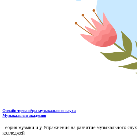
Онлайн-тренажёры музыкального слуха
Музыкальная академия
Теория музыки и у
У
пражнения на развитие музыкального слу
колледжей