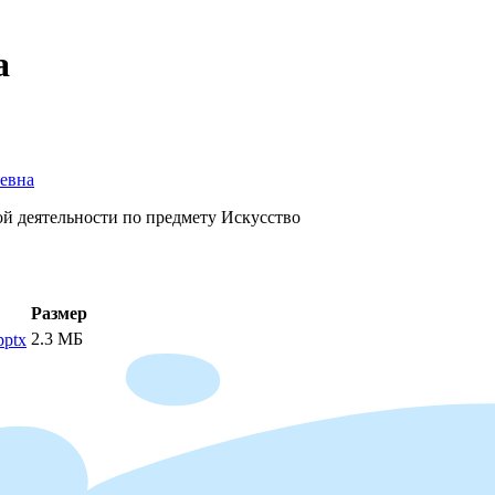
а
иевна
й деятельности по предмету Искусство
Размер
2.3 МБ
pptx