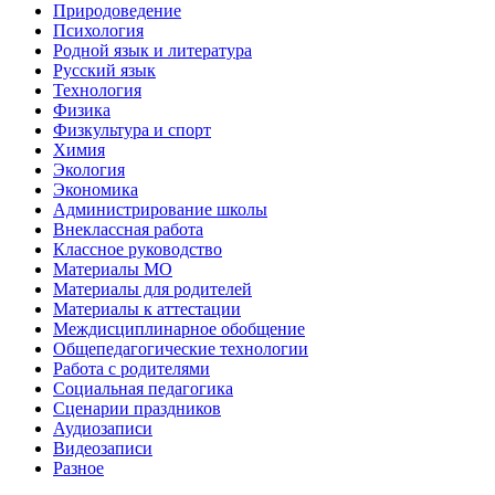
Природоведение
Психология
Родной язык и литература
Русский язык
Технология
Физика
Физкультура и спорт
Химия
Экология
Экономика
Администрирование школы
Внеклассная работа
Классное руководство
Материалы МО
Материалы для родителей
Материалы к аттестации
Междисциплинарное обобщение
Общепедагогические технологии
Работа с родителями
Социальная педагогика
Сценарии праздников
Аудиозаписи
Видеозаписи
Разное