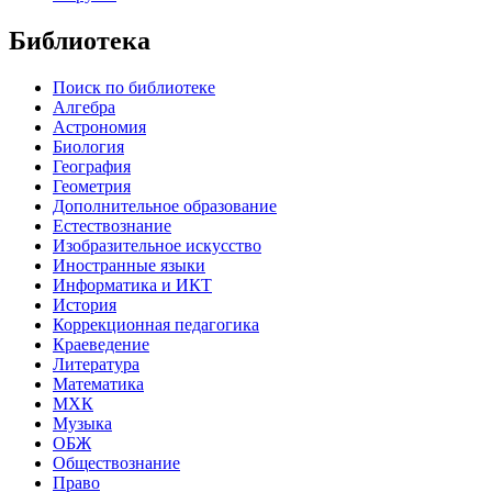
Библиотека
Поиск по библиотеке
Алгебра
Астрономия
Биология
География
Геометрия
Дополнительное образование
Естествознание
Изобразительное искусство
Иностранные языки
Информатика и ИКТ
История
Коррекционная педагогика
Краеведение
Литература
Математика
МХК
Музыка
ОБЖ
Обществознание
Право