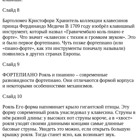
Слайд 8
Бартоломео Кристофори Хранитель коллекции клавесинов
принца Фердинандо Медичи В 1709 году изобрёл клавишный
инструмент, который назвал «Гравичембало коль пиано е
форте». Что значит «клавесин с тихим и громким звуком». Это
и было первое фортепиано. Чуть позже фортепиано (или
«пиано-форте», как эти инструменты поначалу называли)
появились в других странах Европы.
Слайд 9
ФОРТЕПИАНО Рояль и пианино – современные
разновидности фортепиано. Они отличаются формой корпуса
и некоторыми особенностями механизмов.
Слайд 10
Рояль Его форма напоминает крыло гигантской птицы. Эту
форму современный рояль унаследовал у клавесина. Струны в
нём разной длины: у высоких нот струны короче, а в «хвост»
рояля уходят своими длинными концами самые длинные
басовые струны. Увидеть это можно, если открыть большую
крышку рояля. Тогда станет ясно, как возникает звук.