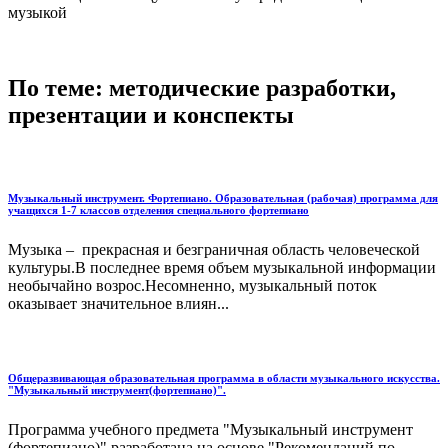
музыкой
По теме: методические разработки,
презентации и конспекты
Музыкальный инструмент. Фортепиано. Образовательная (рабочая) программа для
учащихся 1-7 классов отделения специального фортепиано
Музыка – прекрасная и безграничная область человеческой
культуры.В последнее время объем музыкальной информации
необычайно возрос.Несомненно, музыкальный поток
оказывает значительное влиян...
Общеразвивающая образовательная программа в области музыкального искусства.
"Музыкальный инструмент(фортепиано)".
Программа учебного предмета "Музыкальный инструмент
(фортепиано)" разработана на основе "Рекомендаций по