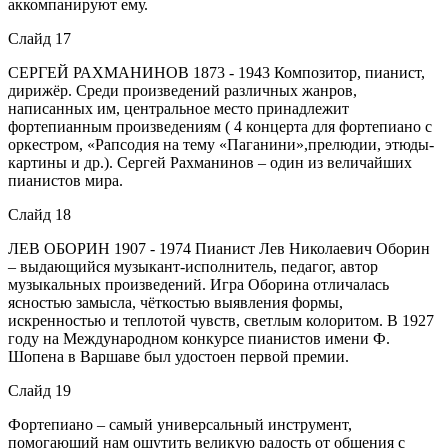
аккомпанируют ему.
Слайд 17
СЕРГЕЙ РАХМАНИНОВ 1873 - 1943 Композитор, пианист,
дирижёр. Среди произведений различных жанров,
написанных им, центральное место принадлежит
фортепианным произведениям ( 4 концерта для фортепиано с
оркестром, «Рапсодия на тему «Паганини»,прелюдии, этюды-
картины и др.). Сергей Рахманинов – один из величайших
пианистов мира.
Слайд 18
ЛЕВ ОБОРИН 1907 - 1974 Пианист Лев Николаевич Оборин
– выдающийся музыкант-исполнитель, педагог, автор
музыкальных произведений. Игра Оборина отличалась
ясностью замысла, чёткостью выявления формы,
искренностью и теплотой чувств, светлым колоритом. В 1927
году на Международном конкурсе пианистов имени Ф.
Шопена в Варшаве был удостоен первой премии.
Слайд 19
Фортепиано – самый универсальный инструмент,
помогающий нам ощутить великую радость от общения с