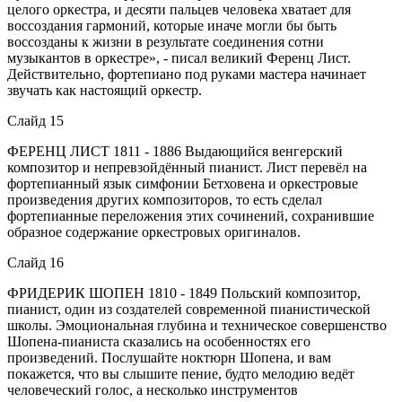
целого оркестра, и десяти пальцев человека хватает для
воссоздания гармоний, которые иначе могли бы быть
воссозданы к жизни в результате соединения сотни
музыкантов в оркестре», - писал великий Ференц Лист.
Действительно, фортепиано под руками мастера начинает
звучать как настоящий оркестр.
Слайд 15
ФЕРЕНЦ ЛИСТ 1811 - 1886 Выдающийся венгерский
композитор и непревзойдённый пианист. Лист перевёл на
фортепианный язык симфонии Бетховена и оркестровые
произведения других композиторов, то есть сделал
фортепианные переложения этих сочинений, сохранившие
образное содержание оркестровых оригиналов.
Слайд 16
ФРИДЕРИК ШОПЕН 1810 - 1849 Польский композитор,
пианист, один из создателей современной пианистической
школы. Эмоциональная глубина и техническое совершенство
Шопена-пианиста сказались на особенностях его
произведений. Послушайте ноктюрн Шопена, и вам
покажется, что вы слышите пение, будто мелодию ведёт
человеческий голос, а несколько инструментов