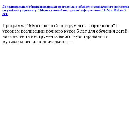
Дополнительная общеразвивающая программа в области музыкального искусства
по учебному предмету " Музыкальный инструмент - фортепиано" ИМ и МИ на 5
лет.
Программа "Музыкальный инструмент - фортепиано" с
уровнем реализации полного курса 5 лет для обучения детей
на отделении инструментального музицирования и
музыкального исполнительства....
Дополнительная общеразвивающая программа в области музыкального искусства
по учебному предмету " Музыкальный инструмент - фортепиано" ИМ и МИ на 7
лет.
Программа "Музыкальный инструмент - фортепиано" с
уровнем реализации полного курса 5 лет для обучения детей
на отделении инструментального музицирования и
музыкального исполнительства....
Дополнительная общеразвивающая программа в области музыкального искусства
по учебному предмету " Музыкальный инструмент - фортепиано" ОЭО на 2 года.