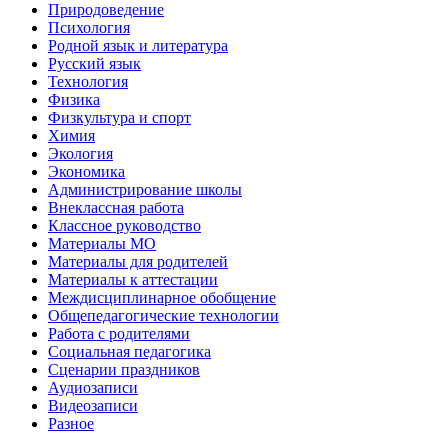
Природоведение
Психология
Родной язык и литература
Русский язык
Технология
Физика
Физкультура и спорт
Химия
Экология
Экономика
Администрирование школы
Внеклассная работа
Классное руководство
Материалы МО
Материалы для родителей
Материалы к аттестации
Междисциплинарное обобщение
Общепедагогические технологии
Работа с родителями
Социальная педагогика
Сценарии праздников
Аудиозаписи
Видеозаписи
Разное