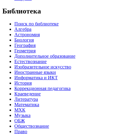
Библиотека
Поиск по библиотеке
Алгебра
Астрономия
Биология
География
Геометрия
Дополнительное образование
Естествознание
Изобразительное искусство
Иностранные языки
Информатика и ИКТ
История
Коррекционная педагогика
Краеведение
Литература
Математика
МХК
Музыка
ОБЖ
Обществознание
Право