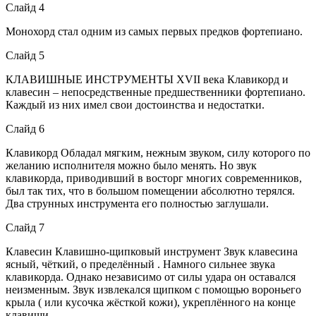
Слайд 4
Монохорд стал одним из самых первых предков фортепиано.
Слайд 5
КЛАВИШНЫЕ ИНСТРУМЕНТЫ XVII века Клавикорд и
клавесин – непосредственные предшественники фортепиано.
Каждый из них имел свои достоинства и недостатки.
Слайд 6
Клавикорд Обладал мягким, нежным звуком, силу которого по
желанию исполнителя можно было менять. Но звук
клавикорда, приводивший в восторг многих современников,
был так тих, что в большом помещении абсолютно терялся.
Два струнных инструмента его полностью заглушали.
Слайд 7
Клавесин Клавишно-щипковый инструмент Звук клавесина
ясный, чёткий, о пределённый . Намного сильнее звука
клавикорда. Однако независимо от силы удара он оставался
неизменным. Звук извлекался щипком с помощью вороньего
крыла ( или кусочка жёсткой кожи), укреплённого на конце
клавиши.