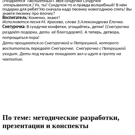
(Раздаётся «волшебный» звук
сундучка Сундучок
открывается.)
Ух, ты! Сундучок-то и правда волшебный! В нём
подарки для ребят!Но сначала надо песенку новогоднюю спеть! Вы
знаете песенку про ёлочку?
Воспитатель:
Конечно, знают!
Исполняется песня М. Красева, слова З.Александрова Ёлочка.
Снегурочка
: В сундучке конфетки, угощайтесь, детки! (
Снегурочка
раздаёт подарки,
дети её благодарят
). А теперь, детвора,
попрощаться пора!
Дети прощаются со Снегурочкой и Петрушкой, которого
воспитатель передаёт Снегурочке. Снегурочка с Петрушкой
уходит. Дети под музыку покидают зал и идут в группу на
чаепитие.
По теме: методические разработки,
презентации и конспекты