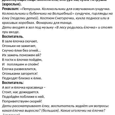
(взрослые).
Реквизит
:
«Петрушка. Колокольчики для озвучивания сундучка.
Колокольчики и бубенчики на
Волшебный» сундучок, гирлянды на
ёлку (поделки детей). Костюм Снегурочки, кукла подносе или
в
красивых коробках. Фонарики для танца.
Дети входят в зал под музыку «В лесу родилась ёлочка» и стоят
при входе
.
Воспитатель.
В зале ёлочка скучает,
Огоньки не зажигает,
Скучно ёлке без огней…
Их зажечь поможем ей?
В гости к ёлочке пойдём,
И попляшем и споём!
Ёлочка развеселится,
Огоньками загорится!
Подходят близко к ёлке.
Воспитатель:
А вот и ёлочка красавица –
Стоит, нас дожидается.
Подойдём поближе к ней,
Поприветствуем скорей!
Дети рассматривают ёлку, воспитатель задаёт им вопросы:
какая ёлочка выросла? (большая). Какие иголочки на ёлочке?