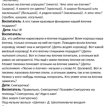
(колючие).
Сколько на ёлочке игрушек? (много). Что это на ёлочке?
(шарик). А какого он цвета? (красный). А шарик большой или
маленький? (большой). А рядом какой? (маленький). А это что?
(грибок, шишка
,
сосулька).
Воспитатель
: А кто такие красивые фонарики нашей ёлочке
подарил?
Дети
: Мы! Я!
Воспитатель:
Да, это ребятки нарисовали и ёлочке подарили! Всем хороша наша
ёлочка, только огоньки на ней не горят. Поводим возле ёлочки
хоровод: может она и загорится! (
Дети водят хоровод).
Вот какой
весёлый хоровод! А кто ёлочку стишками порадует? (
Дети
читают стихи).
Вот и стихи мы ёлочке почитали, а огоньки всё
равно не загораются. Мы ещё с вами песенку ёлочке не спели.
Может песенка поможет огоньки на ёлочке зажечь? (
Дети
исполняют «Песню о ёлочке» музыка и слова М. Грузовой
). Вот и
песенку ласковую ёлочке спели, а огоньки зажечь так и не сумели.
Нужно у кого-нибудь помощь попросить. Кто умеет огни на ёлочке
зажигать?
Дети
: Снегурочка!
Воспитатель
: Правильно, Снегурочка! Позовём Снегурочку на
помощь? Снегурочка, ау! Иди к нам!
(Все зовут Снегурочку).
Под музыку вальса «Шутка» Д. Шостаковича входит