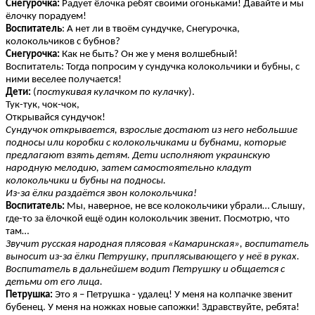
Снегурочка:
Радует ёлочка ребят своими огоньками! Давайте и мы
ёлочку порадуем!
Воспитатель
: А нет ли в твоём сундучке, Снегурочка,
колокольчиков с бубнов?
Снегурочка:
Как не быть? Он же у меня волшебный!
Воспитатель: Тогда попросим у сундучка колокольчики и бубны, с
ними веселее получается!
Дети:
(
постукивая кулачком по кулачку
).
Тук-тук, чок-чок,
Открывайся сундучок!
Сундучок открывается, взрослые достают из него небольшие
подносы или коробки с колокольчиками и бубнами, которые
предлагают взять детям. Дети исполняют украинскую
народную мелодию, затем самостоятельно кладут
колокольчики и бубны на подносы.
Из-за ёлки раздаётся звон колокольчика!
Воспитатель:
Мы, наверное, не все колокольчики убрали… Слышу,
где-то за ёлочкой ещё один колокольчик звенит. Посмотрю, что
там…
Звучит русская народная плясовая «Камаринская», воспитатель
выносит из-за ёлки Петрушку, приплясывающего у неё в руках.
Воспитатель в дальнейшем водит Петрушку и общается с
детьми от его лица.
Петрушка:
Это я – Петрушка - удалец! У меня на колпачке звенит
бубенец. У меня на ножках новые сапожки! Здравствуйте, ребята!