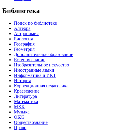
Библиотека
Поиск по библиотеке
Алгебра
Астрономия
Биология
География
Геометрия
Дополнительное образование
Естествознание
Изобразительное искусство
Иностранные языки
Информатика и ИКТ
История
Коррекционная педагогика
Краеведение
Литература
Математика
МХК
Музыка
ОБЖ
Обществознание
Право