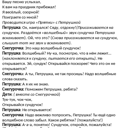
Вашу песню услыхал,
К вам на праздник прибежал!
Я весёлый, озорной!
Поиграете со мной?
Проводится игра «Прятки» с Петрушкой
Петрушка
: Ох, наигрался! Сяду, отдохну!
(Присаживается на
сундучок. Раздаётся «волшебный
»
звук сундучка Петрушка
вскакивает
). Ой, что это? (
Снова присаживается на сундучок,
слышит
тот же звук и вскакивает).
Снегурочка
: Это наш волшебный сундучок!
Петрушка
: Волшебный? Ну-ка, посмотрю, что в нём лежит…
(
наклоняется к сундуку, пытается его
открыть).
Не
открывается. Эй, сундук! Открывайся поскорее! Чего это он не
открывается?
Снегурочк
а: А ты, Петрушка, не так просишь! Надо волшебные
слова сказать.
Петрушка:
А я их не знаю.
Снегурочка:
Поможем Петрушке, ребята?
Дети
:
( вместе со Снегурочкой
)
Тук-тук, чок-чок,
Открывайся сундучок!
Петрушка
: Не открывается!
Снегурочка
: Надо вежливо попросить, Петрушка! Ты ещё одно
волшебное слово забыл. Какое ребятки?
(
пожалуйста!)
Петрушка:
А-а-а, понятно! Сундучок, откройся, пожалуйста!