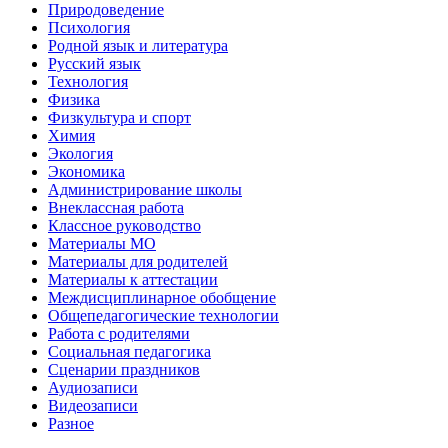
Природоведение
Психология
Родной язык и литература
Русский язык
Технология
Физика
Физкультура и спорт
Химия
Экология
Экономика
Администрирование школы
Внеклассная работа
Классное руководство
Материалы МО
Материалы для родителей
Материалы к аттестации
Междисциплинарное обобщение
Общепедагогические технологии
Работа с родителями
Социальная педагогика
Сценарии праздников
Аудиозаписи
Видеозаписи
Разное