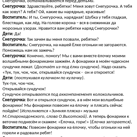
Снегурочка, останавливается перед детьми.
Снегурочка
: Здравствуйте, ребятки! Меня зовут Снегурочка. А тебя
как зовут? А тебя? Ой, какие вы нарядные, красивые!
Воспитател
ь: И ты, Снегурочка, нарядная! Шубка у тебя гладкая,
блестящая, как лёд. На голове корона – вся в снежинках да
морозных узорах. Нравится вам ребятки наряд Снегурочки?
Дети
: Да!
Снегурочка
: Так зачем вы меня позвали, ребятки?
Воспитател
ь: Снегурочка, на нашей Ёлке огоньки не загораются.
Поможешь нам их зажечь?
Снегурочка:
Конечно, помогу! Мы с вами вместе ёлочку моими
волшебными фонариками зажжём. А фонарики в моём чудесном
сундучке лежат. (
Достаёт из-под ёлки сундучок
). Надо сказать
«Тук, тук, чок, чок, открывайся сундучок - он и откроется!
Дети
: (
постукивая кулачком по кулачку).
Тук-тук, чок-чок,
Открывайся сундучок!
Сундучок открывается под аккомпанемент
колокольчиков.
Снегурочка
: Вот и открылся сундучок, а в нём мои волшебные
фонарики! Мы фонарики повесим на ёлочку и плясать сейчас
пойдём! (
Исполняется «Зимняя пляска» музыка
М.Старокадомского, слова О.Высотской).
А теперь фонарики к
веточке поднесём и скажем: «Ёлочка, гори!» (
Ёлочка загорается),
Воспитатель:
Повесим фонарики на ёлочку, чтобы огоньки на ней
горели и радовали ребят!