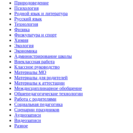
Природоведение
Психология
Родной язык и литература
Русский язык
Технология
Физика
Физкультура и спорт
Химия
Экология
Экономика
Администрирование школы
Внеклассная работа
Классное руководство
Материалы МО
Материалы для родителей
Материалы к аттестации
Междисциплинарное обобщение
Общепедагогические технологии
Работа с родителями
Социальная педагогика
Сценарии праздников
Аудиозаписи
Видеозаписи
Разное