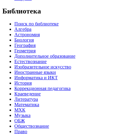
Библиотека
Поиск по библиотеке
Алгебра
Астрономия
Биология
География
Геометрия
Дополнительное образование
Естествознание
Изобразительное искусство
Иностранные языки
Информатика и ИКТ
История
Коррекционная педагогика
Краеведение
Литература
Математика
МХК
Музыка
ОБЖ
Обществознание
Право