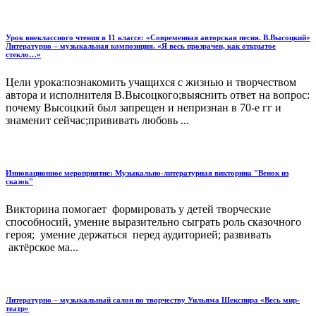
Урок внеклассного чтения в 11 классе: «Современная авторская песня. В.Высоцкий»
Литературно – музыкальная композиция. «Я весь прозрачен, как открытое
стекло…»
Цели урока:познакомить учащихся с жизнью и творчеством
автора и исполнителя В.Высоцкого;выяснить ответ на вопрос:
почему Высоцкий был запрещен и непризнан в 70-е гг и
знаменит сейчас;прививать любовь ...
Инновационное мероприятие: Музыкально-литературная викторина "Венок из
сказок"
Викторина помогает формировать у детей творческие
способносий, умение выразительно сыграть роль сказочного
героя; умение держаться перед аудиторией; развивать
актёрское ма...
Литературно – музыкальный салон по творчеству Уильяма Шекспира «Весь мир-
театр»