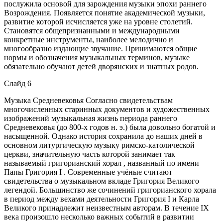
послужила основой для зарождения музыки эпохи раннего
Возрождения. Появляется понятие академической музыки,
развитие которой исчисляется уже на уровне столетий.
Становятся общепризнанными и международными
конкретные инструменты, наиболее мелодично и
многообразно издающие звучание. Принимаются общие
нормы и обозначения музыкальных терминов, музыке
обязательно обучают детей дворянских и знатных родов.
Слайд 6
Музыка Средневековья Согласно свидетельствам
многочисленных старинных документов и художественных
изображений музыкальная жизнь периода раннего
Средневековья (до 800-х годов н. э.) была довольно богатой и
насыщенной. Однако история сохранила до наших дней в
основном литургическую музыку римско-католической
церкви, значительную часть которой занимает так
называемый григорианский хорал , названный по имени
Папы Григория I . Современные учёные считают
свидетельства о музыкальном вкладе Григория Великого
легендой. Большинство же сочинений григорианского хорала
в период между вехами деятельности Григория I и Карла
Великого принадлежит неизвестным авторам. В течение IX
века произошло несколько важных событий в развитии