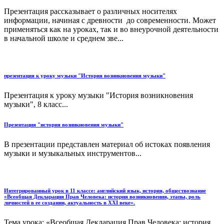
Презентация рассказывает о различных носителях
информации, начиная с древности до современности. Может
применяться как на уроках, так и во внеурочной деятельности
в начальной школе и среднем зве...
презентация к уроку музыки "История возникновения музыки"
Презентация к уроку музыки "История возникновения
музыки", 8 класс...
Презентация "история возникновения музыки"
В презентации представлен материал об истоках появления
музыки и музыкальных инструментов...
Интегрированный урок в 11 классе: английский язык, история, обществознание
«Всеобщая Декларация Прав Человека: история возникновения, этапы, роль
личностей в ее создании, актуальность в XXI веке».
Тема урока: «Всеобщая Декларация Прав Человека: история