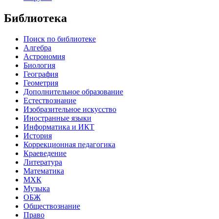
Библиотека
Поиск по библиотеке
Алгебра
Астрономия
Биология
География
Геометрия
Дополнительное образование
Естествознание
Изобразительное искусство
Иностранные языки
Информатика и ИКТ
История
Коррекционная педагогика
Краеведение
Литература
Математика
МХК
Музыка
ОБЖ
Обществознание
Право