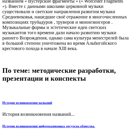
названием « Вустерские фрагменты » (« Worcester Fragments
»). Вместе с данными школами церковной музыки
существовали и светские направления развития музыки
Средневековья, нашедшие своё отражение в многочисленных
композициях трубадуров , труверов и миннезингеров .
Музыкальные формы и эстетические идеи светских
музыкантов того времени дали начало развитию музыки
раннего Возрождения, однако сама культура менестрелей была
в большой степени уничтожена во время Альбигойского
крестового похода в начале XIII века.
По теме: методические разработки,
презентации и конспекты
История возникновения названий
История возникновения названий...
История возникновения информационных ресурсов общества.