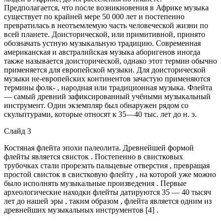
Предполагается, что после возникновения в Африке музыка
существует по крайней мере 50 000 лет и постепенно
превратилась в неотъемлемую часть человеческой жизни по
всей планете. Доисторической, или примитивной, принято
обозначать устную музыкальную традицию. Современная
американская и австралийская музыка аборигенов иногда
также называется доисторической, однако этот термин обычно
применяется для европейской музыки. Для доисторической
музыки не-европейских континентов зачастую применяются
термины фолк- , народная или традиционная музыка. Флейта
— самый древний зафиксированный учёными музыкальный
инструмент. Один экземпляр был обнаружен рядом со
скульптурами, которые относят к 35—40 тыс. лет до н. э.
Слайд 3
Костяная флейта эпохи палеолита. Древнейшей формой
флейты является свисток . Постепенно в свистковых
трубочках стали прорезать пальцевые отверстия , превращая
простой свисток в свистковую флейту , на которой уже можно
было исполнять музыкальные произведения . Первые
археологические находки флейты датируются 35 — 40 тысяч
лет до нашей эры , таким образом , флейта является одним из
древнейших музыкальных инструментов [4] .