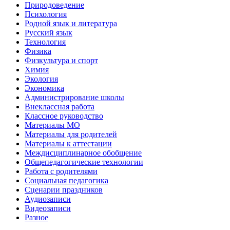
Природоведение
Психология
Родной язык и литература
Русский язык
Технология
Физика
Физкультура и спорт
Химия
Экология
Экономика
Администрирование школы
Внеклассная работа
Классное руководство
Материалы МО
Материалы для родителей
Материалы к аттестации
Междисциплинарное обобщение
Общепедагогические технологии
Работа с родителями
Социальная педагогика
Сценарии праздников
Аудиозаписи
Видеозаписи
Разное