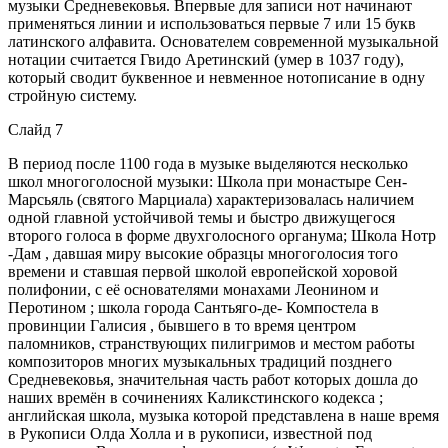
музыки Средневековья. Впервые для записи нот начинают
применяться линии и использоваться первые 7 или 15 букв
латинского алфавита. Основателем современной музыкальной
нотации считается Гвидо Аретинский (умер в 1037 году),
который сводит буквенное и невменное нотописание в одну
стройную систему.
Слайд 7
В период после 1100 года в музыке выделяются несколько
школ многоголосной музыки: Школа при монастыре Сен-
Марсьяль (святого Марциала) характеризовалась наличием
одной главной устойчивой темы и быстро движущегося
второго голоса в форме двухголосного органума; Школа Нотр
-Дам , давшая миру высокие образцы многоголосия того
времени и ставшая первой школой европейской хоровой
полифонии, с её основателями монахами Леонином и
Перотином ; школа города Сантьяго-де- Компостела в
провинции Галисия , бывшего в то время центром
паломников, странствующих пилигримов и местом работы
композиторов многих музыкальных традиций позднего
Средневековья, значительная часть работ которых дошла до
наших времён в сочинениях Каликстинского кодекса ;
английская школа, музыка которой представлена в наше время
в Рукописи Олда Холла и в рукописи, известной под