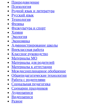
Природоведение
Психология
Родной язык и литература
Русский язык
Технология
Физика
Физкультура и спорт
Химия
Экология
Экономика
Администрирование школы
Внеклассная работа
Классное руководство
Материалы МО
Материалы для родителей
Материалы к аттестации
Междисциплинарное обобщение
Общепедагогические технологии
Работа с родителями
Социальная педагогика
Сценарии праздников
Аудиозаписи
Видеозаписи
Разное