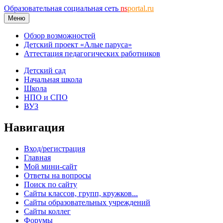
Образовательная социальная сеть
ns
portal.ru
Меню
Обзор возможностей
Детский проект «Алые паруса»
Аттестация педагогических работников
Детский сад
Начальная школа
Школа
НПО и СПО
ВУЗ
Навигация
Вход/регистрация
Главная
Мой мини-сайт
Ответы на вопросы
Поиск по сайту
Сайты классов, групп, кружков...
Сайты образовательных учреждений
Сайты коллег
Форумы