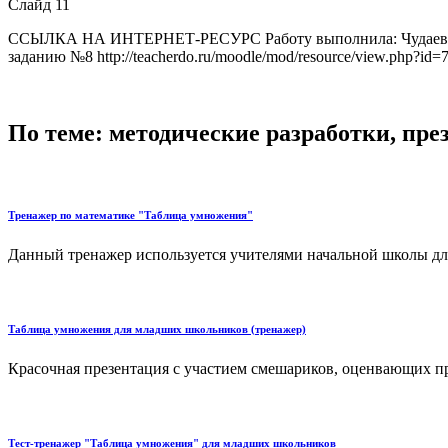
Слайд 11
ССЫЛКА НА ИНТЕРНЕТ-РЕСУРС Работу выполнила: Чудаева Ел
заданию №8 http://teacherdo.ru/moodle/mod/resource/view.php?id=
По теме: методические разработки, пр
Тренажер по математике "Таблица умножения"
Данный тренажер используется учителями начальной школы для 
Таблица умножения для младших школьников (тренажер)
Красочная презентация с участием смешариков, оценвающих пра
Тест-тренажер "Таблица умножения" для младших школьников