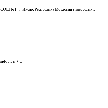
ОШ №1» г. Инсар, Республика Мордовия видеоролик к
фру 3 и 7....