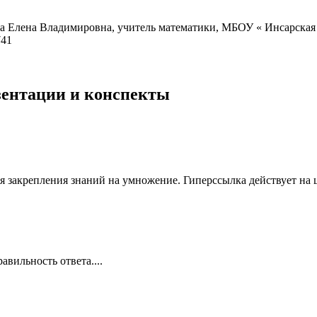
ена Владимировна, учитель математики, МБОУ « Инсарская С
741
езентации и конспекты
закрепления знаний на умножение. Гиперссылка действует на ци
вильность ответа....