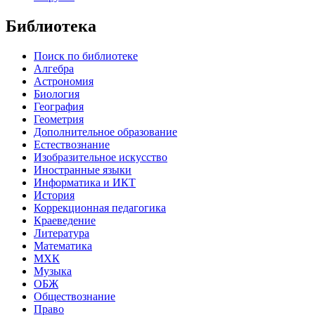
Библиотека
Поиск по библиотеке
Алгебра
Астрономия
Биология
География
Геометрия
Дополнительное образование
Естествознание
Изобразительное искусство
Иностранные языки
Информатика и ИКТ
История
Коррекционная педагогика
Краеведение
Литература
Математика
МХК
Музыка
ОБЖ
Обществознание
Право