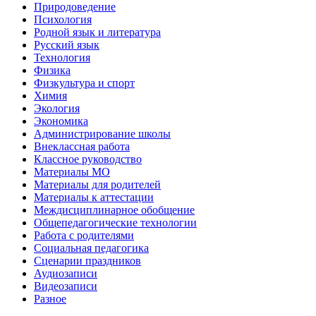
Природоведение
Психология
Родной язык и литература
Русский язык
Технология
Физика
Физкультура и спорт
Химия
Экология
Экономика
Администрирование школы
Внеклассная работа
Классное руководство
Материалы МО
Материалы для родителей
Материалы к аттестации
Междисциплинарное обобщение
Общепедагогические технологии
Работа с родителями
Социальная педагогика
Сценарии праздников
Аудиозаписи
Видеозаписи
Разное