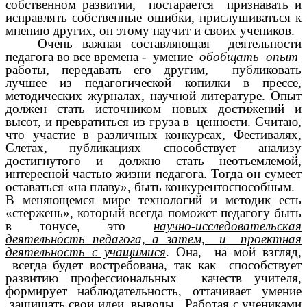
собственном развитии, постарается признавать и
исправлять собственные ошибки, прислушиваться к
мнению других, он этому научит и своих учеников.
Очень важная составляющая деятельности
педагога во все времена - умение
обобщать опыт
работы, передавать его другим, публиковать
лучшее из педагогической копилки в прессе,
методических журналах, научной литературе. Опыт
должен стать источником новых достижений и
высот, и превратиться из груза в ценности.
Считаю,
что участие в различных конкурсах, Фестивалях,
Слетах, публикациях способствует анализу
достигнутого и должно стать неотъемлемой,
интересной частью жизни педагога. Тогда он сумеет
оставаться «на плаву», быть конкурентоспособным.
В меняющемся мире технологий и методик есть
«стержень», который всегда поможет педагогу быть
в тонусе, это
научно-исследовательская
деятельность педагога, а затем, и проектная
деятельность с учащимися
. Она, на мой взгляд,
всегда будет востребована, так как способствует
развитию профессиональных качеств учителя,
формирует наблюдательность, оттачивает умение
защищать свои идеи, выводы. Работая с учениками