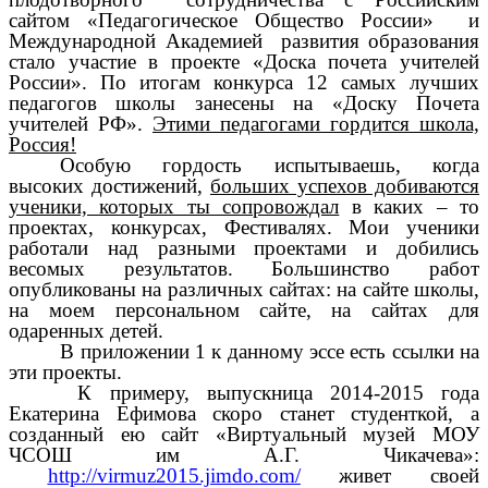
сайтом «Педагогическое Общество России» и
Международной Академией развития образования
стало участие в проекте «Доска почета учителей
России». По итогам конкурса 12 самых лучших
педагогов школы занесены на «Доску Почета
учителей РФ».
Этими педагогами гордится школа,
Россия!
Особую гордость испытываешь, когда
высоких достижений,
больших успехов добиваются
ученики, которых ты сопровождал
в каких – то
проектах, конкурсах, Фестивалях. Мои ученики
работали над разными проектами и добились
весомых результатов. Большинство работ
опубликованы на различных сайтах: на сайте школы,
на моем персональном сайте, на сайтах для
одаренных детей.
В приложении 1 к данному эссе есть ссылки на
эти проекты.
К примеру, выпускница 2014-2015 года
Екатерина Ефимова скоро станет студенткой, а
созданный ею сайт «Виртуальный музей МОУ
ЧСОШ им А.Г. Чикачева»:
http://virmuz2015.jimdo.com/
живет своей