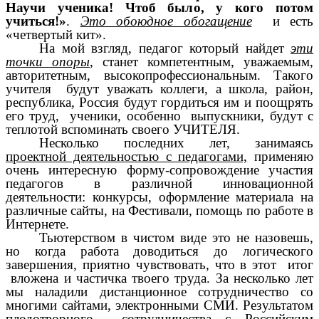
Научи ученика! Чтоб было, у кого потом
учиться!»
.
Это обоюдное обогащение
и есть
«четвертый кит».
На мой взгляд, педагог который найдет
эти
точки опоры
, станет компетентным, уважаемым,
авторитетным, высокопрофессиональным. Такого
учителя будут уважать коллеги, а школа, район,
республика, Россия будут гордиться им и поощрять
его труд, ученики, особенно выпускники, будут с
теплотой вспоминать своего УЧИТЕЛЯ.
Несколько последних лет, занимаясь
проектной деятельностью с педагогами,
применяю
очень интересную форму-сопровождение участия
педагогов в различной инновационной
деятельности: конкурсы, оформление материала на
различные сайты, на Фестивали, помощь по работе в
Интернете.
Тьютерством в чистом виде это не назовешь,
но когда работа доводиться до логического
завершения, приятно чувствовать, что в этот итог
вложена и частичка твоего труда. За несколько лет
мы наладили дистанционное сотрудничество со
многими сайтами, электронными СМИ. Результатом
плодотворного сотрудничества с Российским