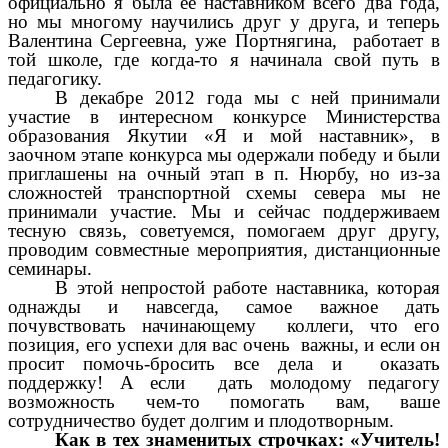
официально я была ее наставником всего два года,
но мы многому научились друг у друга, и теперь
Валентина Сергеевна, уже Портнягина, работает в
той школе, где когда-то я начинала свой путь в
педагогику.
В декабре 2012 года мы с ней принимали
участие в интересном конкурсе Министерства
образования Якутии «Я и мой наставник», в
заочном этапе конкурса мы одержали победу и были
приглашены на очный этап в п. Нюрбу, но из-за
сложностей транспортной схемы севера мы не
принимали участие. Мы и сейчас поддерживаем
тесную связь, советуемся, помогаем друг другу,
проводим совместные мероприятия, дистанционные
семинары.
В этой непростой работе наставника, которая
однажды и навсегда, самое важное дать
почувствовать начинающему коллеги, что его
позиция, его успехи для вас очень важны, и если он
просит помочь-бросить все дела и оказать
поддержку! А если дать молодому педагогу
возможность чем-то помогать вам, ваше
сотрудничество будет долгим и плодотворным.
Как в тех знаменитых строчках: «Учитель!