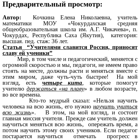
Предварительный просмотр:
Автор:
Кочкина Елена Николаевна, учитель
математики МОУ «Чокурдахская средняя
общеобразовательная школа им. А.Г. Чикачева», п.
Чокурдах, Республика Саха (Якутия), категория:
высшая. пед. стаж: 36 лет.
Статья
“Учителями славится Россия, приносят
славу ей ученики”
Мир, в том числе и педагогический, меняется с
огромной скоростью и мы, педагоги, не имеем право
стоять на месте, должны расти и меняться вместе с
этим миром, даже чуть-чуть быстрее! На мой
взгляд, есть
четыре кита
,
которые помогут
учителю
держаться «на плаву
» в любом возрасте,
во все времена.
Кто-то мудрый сказал: «Нельзя научить
человека на всю жизнь, его нужно
научить учиться
всю жизнь
». В этом, на мой взгляд, и состоит
главная миссия учителя. Прежде сам учитель должен
научиться меняться всю жизнь, опережать время, а
потом научить этому своих учеников. Если педагог
постарается научиться отмечать прогресс в