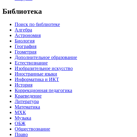
Библиотека
Поиск по библиотеке
Алгебра
Астрономия
Биология
География
Геометрия
Дополнительное образование
Естествознание
Изобразительное искусство
Иностранные языки
Информатика и ИКТ
История
Коррекционная педагогика
Краеведение
Литература
Математика
МХК
Музыка
ОБЖ
Обществознание
Право