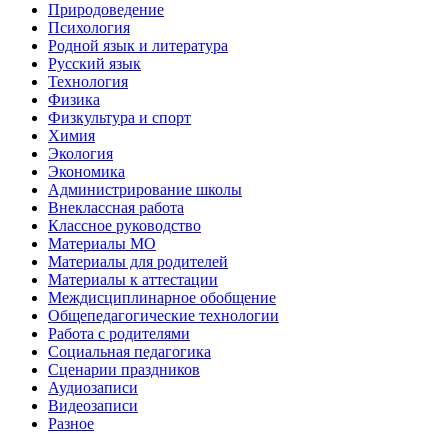
Природоведение
Психология
Родной язык и литература
Русский язык
Технология
Физика
Физкультура и спорт
Химия
Экология
Экономика
Администрирование школы
Внеклассная работа
Классное руководство
Материалы МО
Материалы для родителей
Материалы к аттестации
Междисциплинарное обобщение
Общепедагогические технологии
Работа с родителями
Социальная педагогика
Сценарии праздников
Аудиозаписи
Видеозаписи
Разное