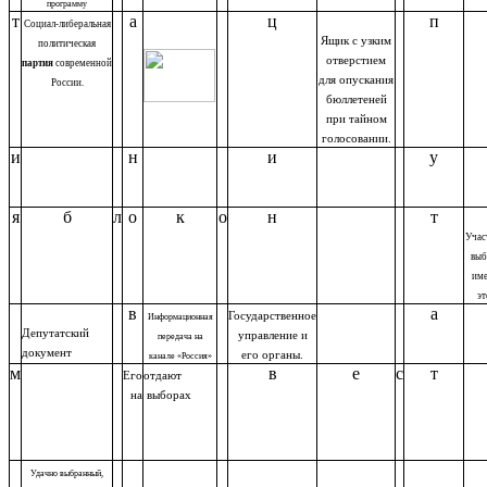
программу
т
а
ц
п
Социал-либеральная
Ящик с узким
политическая
отверстием
партия
современной
для опускания
России.
бюллетеней
при тайном
голосовании.
и
н
и
у
я
б
л
о
к
о
н
т
Учас
выб
им
эт
в
а
Государственное
Информационная
Депутатский
управление и
передача на
документ
его органы.
канале «Россия»
м
в
е
с
т
Его
отдают
на
выборах
Удачно выбранный,