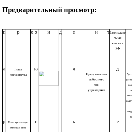
Предварительный просмотр:
п
р
е
з
и
д
е
н
т
Законодате
льная
власть в
РФ
а
ю
л
д
Глава
Представитель
государства
Деят
выборного
расп
гос.
пол
учреждения
пом
выст
возд
н
р
г
ь
е
Полит. организация,
имеющая свою