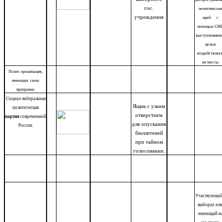
гос.
политически
учреждения
идей с
помощью СМИ
выступлениями
целью
воздействова
на массы.
Полит. организация,
имеющая свою
программу
Социал-либеральная
Ящик с узким
политическая
отверстием
партия
современной
для опускания
России.
бюллетеней
при тайном
голосовании.
Участвующий
выборах или
имеющий н