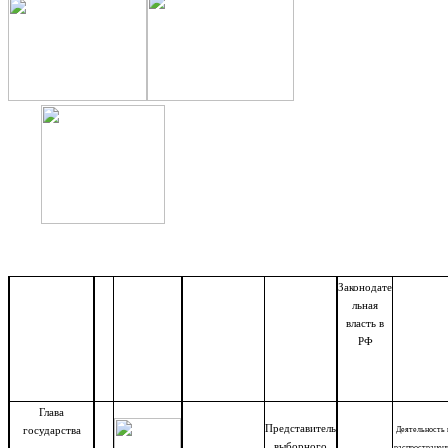
Законодате
льная
власть в
РФ
Глава
Представитель
государства
Деятельность 
выборного
распространен