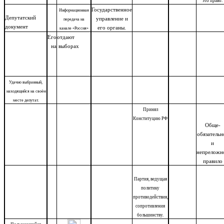
это право.
Государственное
Информационная
Депутатский
управление и
передача на
документ
его органы.
канале «Россия»
Его
отдают
на
выборах
Удачно выбранный,
находящийся на своём
месте депутат.
Принял
Конституцию РФ
Обще-
обязательн
и
непреложн
правило
Партия, ведущая
политику
противодействия,
сопротивления
большинству.