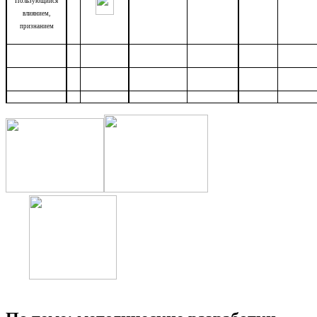
Пользующийся
влиянием,
признанием