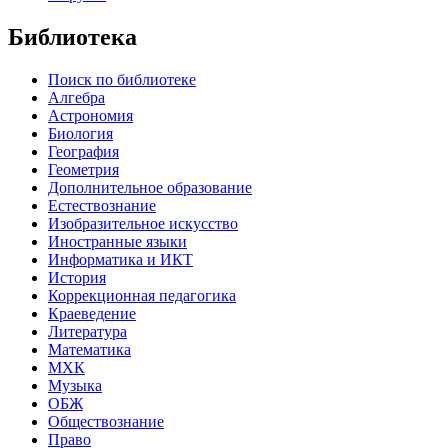
Библиотека
Поиск по библиотеке
Алгебра
Астрономия
Биология
География
Геометрия
Дополнительное образование
Естествознание
Изобразительное искусство
Иностранные языки
Информатика и ИКТ
История
Коррекционная педагогика
Краеведение
Литература
Математика
МХК
Музыка
ОБЖ
Обществознание
Право