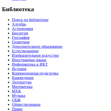
Библиотека
Поиск по библиотеке
Алгебра
Астрономия
Биология
География
Геометрия
Дополнительное образование
Естествознание
Изобразительное искусство
Иностранные языки
Информатика и ИКТ
История
Коррекционная педагогика
Краеведение
Литература
Математика
МХК
Музыка
ОБЖ
Обществознание
Право