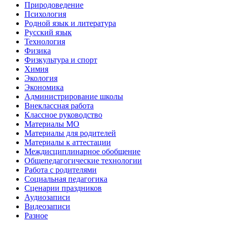
Природоведение
Психология
Родной язык и литература
Русский язык
Технология
Физика
Физкультура и спорт
Химия
Экология
Экономика
Администрирование школы
Внеклассная работа
Классное руководство
Материалы МО
Материалы для родителей
Материалы к аттестации
Междисциплинарное обобщение
Общепедагогические технологии
Работа с родителями
Социальная педагогика
Сценарии праздников
Аудиозаписи
Видеозаписи
Разное