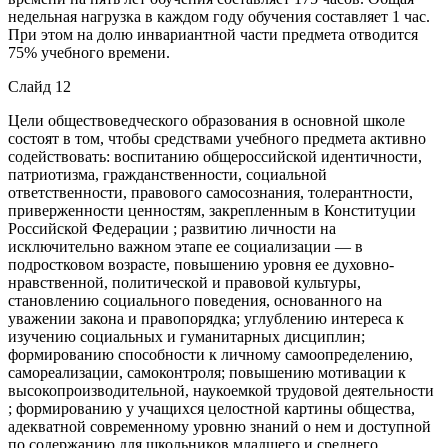
недельная нагрузка в каждом году обучения составляет 1 час.
При этом на долю инвариантной части предмета отводится
75% учебного времени.
Слайд 12
Цели обществоведческого образования в основной школе
состоят в том, чтобы средствами учебного предмета активно
содействовать: воспитанию общероссийской идентичности,
патриотизма, гражданственности, социальной
ответственности, правового самосознания, толерантности,
приверженности ценностям, закрепленным в Конституции
Российской Федерации ; развитию личности на
исключительно важном этапе ее социализации — в
подростковом возрасте, повышению уровня ее духовно-
нравственной, политической и правовой культуры,
становлению социального поведения, основанного на
уважении закона и правопорядка; углублению интереса к
изучению социальных и гуманитарных дисциплин;
формированию способности к личному самоопределению,
самореализации, самоконтроля; повышению мотивации к
высокопроизводительной, наукоемкой трудовой деятельности
; формированию у учащихся целостной картины общества,
адекватной современному уровню знаний о нем и доступной
по содержанию для школьников младшего и среднего