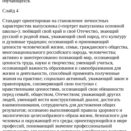
обучающихся.
Слайд 4
Стандарт ориентирован на становление личностных
характеристик выпускника («портрет выпускника основной
школы»): любящий свой край и своё Отечество, знающий
русский и родной язык, уважающий свой народ, его культуру
и духовные традиции; осознающий и принимающий
ценности человеческой жизни, семьи, гражданского общества,
многонационального российского народа, человечества;
активно и заинтересованно познающий мир, осознающий
ценность труда, науки и творчества; умеющий учиться,
осознающий важность образования и самообразования для
жизни и деятельности, способный применять полученные
знания на практике; социально активный, уважающий закон и
правопорядок, соизмеряющий свои поступки с
нравственными ценностями, осознающий свои обязанности
перед семьёй, обществом, Отечеством; уважающий других
людей, умеющий вести конструктивный диалог, достигать
взаимопонимания, сотрудничать для достижения общих
результатов; осознанно выполняющий правила здорового и
экологически целесообразного образа жизни, безопасного для
человека и окружающей его среды; ориентирующийся в мире
профессий, понимающий значение профессиональной