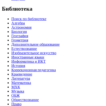
Библиотека
Поиск по библиотеке
Алгебра
Астрономия
Биология
География
Геометрия
Дополнительное образование
Естествознание
Изобразительное искусство
Иностранные языки
Информатика и ИКТ
История
Коррекционная педагогика
Краеведение
Литература
Математика
МХК
Музыка
ОБЖ
Обществознание
Право