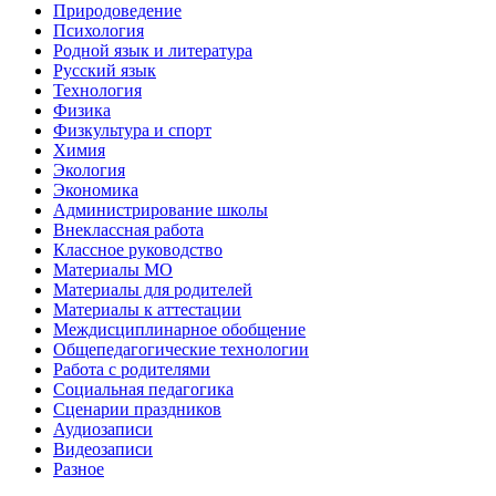
Природоведение
Психология
Родной язык и литература
Русский язык
Технология
Физика
Физкультура и спорт
Химия
Экология
Экономика
Администрирование школы
Внеклассная работа
Классное руководство
Материалы МО
Материалы для родителей
Материалы к аттестации
Междисциплинарное обобщение
Общепедагогические технологии
Работа с родителями
Социальная педагогика
Сценарии праздников
Аудиозаписи
Видеозаписи
Разное