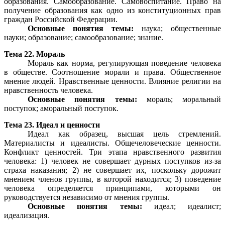
образования. Самообразование. Самовоспитание. Право на
получение образования как одно из конституционных прав
граждан Российской Федерации.
Основные понятия темы:
наука; общественные
науки; образование; самообразование; знание.
Тема 22. Мораль
Мораль как норма, регулирующая поведение человека
в обществе. Соотношение морали и права. Общественное
мнение людей. Нравственные ценности. Влияние религии на
нравственность человека.
Основные понятия темы:
мораль; моральный
поступок; аморальный поступок.
Тема 23. Идеал и ценности
Идеал как образец, высшая цель стремлений.
Материалисты и идеалисты. Общечеловеческие ценности.
Конфликт ценностей. Три этапа нравственного развития
человека: 1) человек не совершает дурных поступков из-за
страха наказания; 2) не совершает их, поскольку дорожит
мнением членов группы, в которой находится; 3) поведение
человека определяется принципами, которыми он
руководствуется независимо от мнения группы.
Основные понятия темы:
идеал; идеалист;
идеализация.