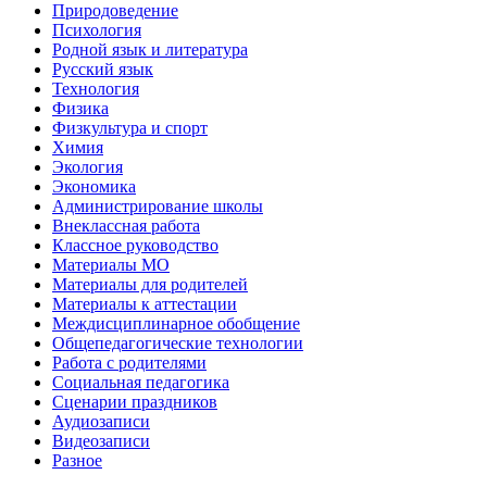
Природоведение
Психология
Родной язык и литература
Русский язык
Технология
Физика
Физкультура и спорт
Химия
Экология
Экономика
Администрирование школы
Внеклассная работа
Классное руководство
Материалы МО
Материалы для родителей
Материалы к аттестации
Междисциплинарное обобщение
Общепедагогические технологии
Работа с родителями
Социальная педагогика
Сценарии праздников
Аудиозаписи
Видеозаписи
Разное