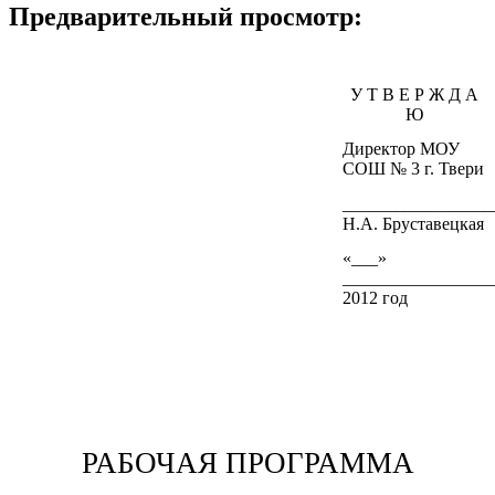
Предварительный просмотр:
У Т В Е Р Ж Д А
Ю
Директор МОУ
СОШ № 3 г. Твери
_________________
Н.А. Бруставецкая
«___»
_________________
2012 год
РАБОЧАЯ ПРОГРАММА