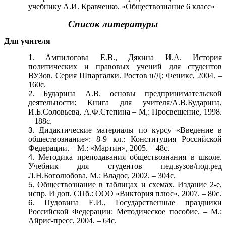
учебнику А.И. Кравченко. «Обществознание 6 класс»
Список литературы
Для учителя
Ампилогова Е.В., Дякина И.А. История
политических и правовых учений для студентов
ВУЗов. Серия Шпаргалки. Ростов н/Д: Феникс, 2004. –
160с.
Бударина А.В. основы предпринимательской
деятельности: Книга для учителя/А.В.Бударина,
И.Б.Соловьева, А.Ф.Степина – М,: Просвещение, 1998.
– 188с.
Дидактические материалы по курсу «Введение в
обществознание»: 8-9 кл.: Конституция Российской
Федерации. – М.: «Мартин», 2005. – 48с.
Методика преподавания обществознания в школе.
Учебник для студентов пед.вузов/под.ред
Л.Н.Боголюбова, М.: Владос, 2002. – 304с.
Обществознание в таблицах и схемах. Издание 2-е,
испр. И доп. СПб.: ООО «Виктория плюс», 2007. – 80с.
Пудовина Е.И., Государственные праздники
Российской Федерации: Методическое пособие. – М.:
Айрис-пресс, 2004. – 64с.