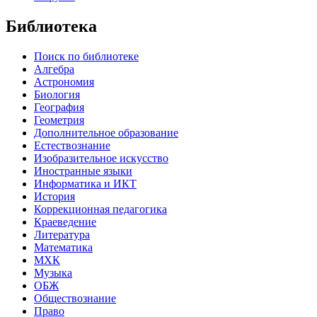
Библиотека
Поиск по библиотеке
Алгебра
Астрономия
Биология
География
Геометрия
Дополнительное образование
Естествознание
Изобразительное искусство
Иностранные языки
Информатика и ИКТ
История
Коррекционная педагогика
Краеведение
Литература
Математика
МХК
Музыка
ОБЖ
Обществознание
Право