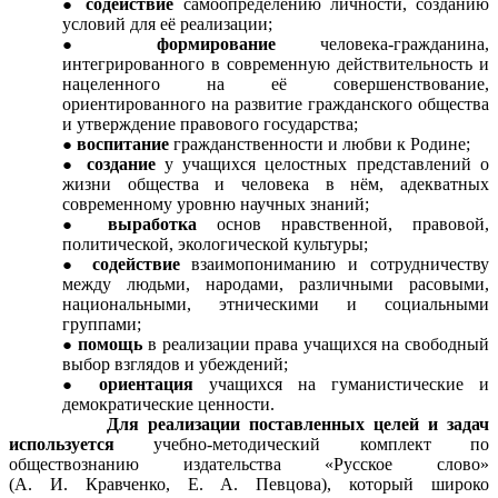
содействие
самоопределению личности, созданию
условий для её реализации;
формирование
человека-гражданина,
интегрированного в современную действительность и
нацеленного на её совершенствование,
ориентированного на развитие гражданского общества
и утверждение правового государства;
воспитание
гражданственности и любви к Родине;
создание
у учащихся целостных представлений о
жизни общества и человека в нём, адекватных
современному уровню научных знаний;
выработка
основ нравственной, правовой,
политической, экологической культуры;
содействие
взаимопониманию и сотрудничеству
между людьми, народами, различными расовыми,
национальными, этническими и социальными
группами;
помощь
в реализации права учащихся на свободный
выбор взглядов и убеждений;
ориентация
учащихся на гуманистические и
демократические ценности.
Для реализации поставленных целей и задач
используется
учебно-методический комплект по
обществознанию издательства «Русское слово»
(А. И. Кравченко, Е. А. Певцова), который широко