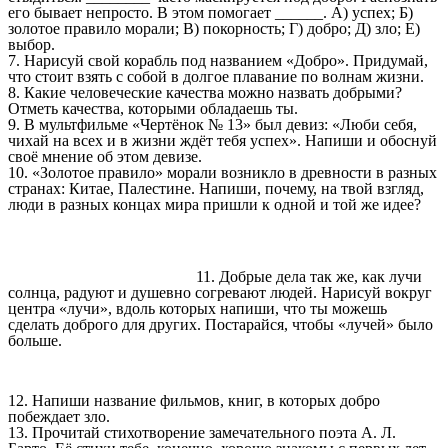
его бывает непросто. В этом помогает ______. А) успех; Б)
золотое правило морали; В) покорность; Г) добро; Д) зло; Е)
выбор.
7. Нарисуй свой корабль под названием «Добро». Придумай,
что стоит взять с собой в долгое плавание по волнам жизни.
8. Какие человеческие качества можно назвать добрыми?
Отметь качества, которыми обладаешь ты.
9. В мультфильме «Чертёнок № 13» был девиз: «Люби себя,
чихай на всех и в жизни ждёт тебя успех». Напиши и обоснуй
своё мнение об этом девизе.
10. «Золотое правило» морали возникло в древности в разных
странах: Китае, Палестине. Напиши, почему, на твой взгляд,
люди в разных концах мира пришли к одной и той же идее?
11. Добрые дела так же, как лучи
солнца, радуют и душевно согревают людей. Нарисуй вокруг
центра «лучи», вдоль которых напиши, что ты можешь
сделать доброго для других. Постарайся, чтобы «лучей» было
больше.
12. Напиши название фильмов, книг, в которых добро
побеждает зло.
13. Прочитай стихотворение замечательного поэта А. Л.