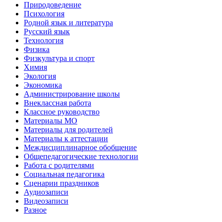
Природоведение
Психология
Родной язык и литература
Русский язык
Технология
Физика
Физкультура и спорт
Химия
Экология
Экономика
Администрирование школы
Внеклассная работа
Классное руководство
Материалы МО
Материалы для родителей
Материалы к аттестации
Междисциплинарное обобщение
Общепедагогические технологии
Работа с родителями
Социальная педагогика
Сценарии праздников
Аудиозаписи
Видеозаписи
Разное