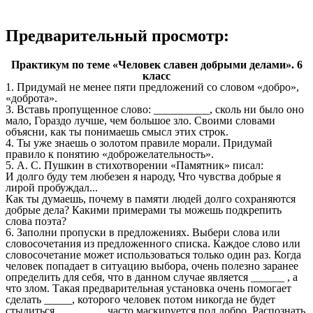
Предварительный просмотр:
Практикум по теме «Человек славен добрыми делами». 6
класс
1. Придумай не менее пяти предложений со словом «добро»,
«доброта».
3. Вставь пропущенное слово: __________, сколь ни было оно
мало, Гораздо лучше, чем большое зло. Своими словами
объясни, как ты понимаешь смысл этих строк.
4. Ты уже знаешь о золотом правиле морали. Придумай
правило к понятию «доброжелательность».
5. А. С. Пушкин в стихотворении «Памятник» писал:
И долго буду тем любезен я народу, Что чувства добрые я
лирой пробуждал...
Как ты думаешь, почему в памяти людей долго сохраняются
добрые дела? Какими примерами ты можешь подкрепить
слова поэта?
6. Заполни пропуски в предложениях. Выбери слова или
словосочетания из предложенного списка. Каждое слово или
словосочетание может использоваться только один раз. Когда
человек попадает в ситуацию выбора, очень полезно заранее
определить для себя, что в данном случае является ______ , а
что злом. Такая предварительная установка очень помогает
сделать _____, которого человек потом никогда не будет
стыдиться. ________ часто маскируется под добро. Распознать