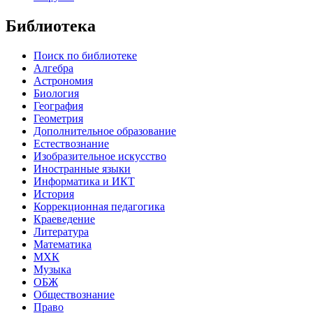
Библиотека
Поиск по библиотеке
Алгебра
Астрономия
Биология
География
Геометрия
Дополнительное образование
Естествознание
Изобразительное искусство
Иностранные языки
Информатика и ИКТ
История
Коррекционная педагогика
Краеведение
Литература
Математика
МХК
Музыка
ОБЖ
Обществознание
Право