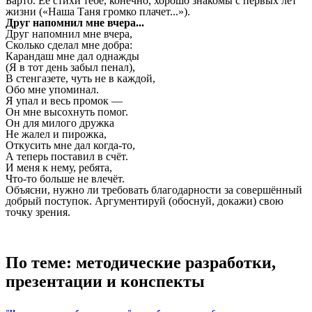
Барто. Её стихи тебе, конечно, хорошо знакомы с первых лет
жизни («Наша Таня громко плачет...»).
Друг напомнил мне вчера...
Друг напомнил мне вчера,
Сколько сделал мне добра:
Карандаш мне дал однажды
(Я в тот день забыл пенал),
В стенгазете, чуть не в каждой,
Обо мне упоминал.
Я упал и весь промок —
Он мне высохнуть помог.
Он для милого дружка
Не жалел и пирожка,
Откусить мне дал когда-то,
А теперь поставил в счёт.
И меня к нему, ребята,
Что-то больше не влечёт.
Объясни, нужно ли требовать благодарности за совершённый
добрый поступок. Аргументируй (обоснуй, докажи) свою
точку зрения.
По теме: методические разработки,
презентации и конспекты