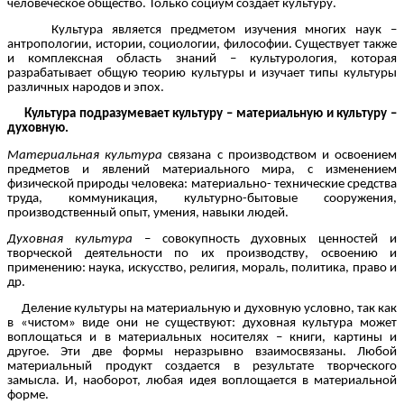
человеческое общество. Только социум создает культуру.
Культура является предметом изучения многих наук –
антропологии, истории, социологии, философии. Существует также
и комплексная область знаний – культурология, которая
разрабатывает общую теорию культуры и изучает типы культуры
различных народов и эпох.
Культура подразумевает культуру – материальную и культуру –
духовную.
Материальная культура
связана с производством и освоением
предметов и явлений материального мира, с изменением
физической природы человека: материально- технические средства
труда, коммуникация, культурно-бытовые сооружения,
производственный опыт, умения, навыки людей.
Духовная культура
– совокупность духовных ценностей и
творческой деятельности по их производству, освоению и
применению: наука, искусство, религия, мораль, политика, право и
др.
Деление культуры на материальную и духовную условно, так как
в «чистом» виде они не существуют: духовная культура может
воплощаться и в материальных носителях – книги, картины и
другое. Эти две формы неразрывно взаимосвязаны. Любой
материальный продукт создается в результате творческого
замысла. И, наоборот, любая идея воплощается в материальной
форме.