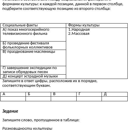
формами культуры: к каждой позиции, данной в первом столбце,
подберите соответствующую позицию из второго столбца:
Социальные факты
Формы культуры
А) показ многосерийного
1.Народная
телевизионного фильма
2.Массовая
Б) проведение фестиваля
фольклорных коллективов
В) празднование масленицы
Г) завершение экспедиции по
записи обрядовых песен
Д) концерт эстрадной музыки
Запишите в ответ цифры, расположив их в порядке,
соответствующим буквам.
А
Б
В
Г
Д
Задание
Запишите слово, пропущенное в таблице:
Разновидности культуры