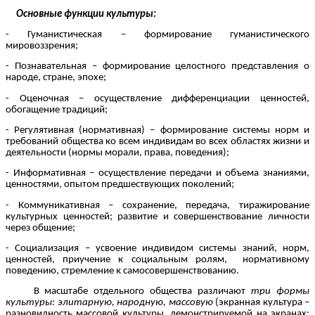
Основные функции культуры:
- Гуманистическая – формирование гуманистического
мировоззрения;
- Познавательная – формирование целостного представления о
народе, стране, эпохе;
- Оценочная – осуществление дифференциации ценностей,
обогащение традиций;
- Регулятивная (нормативная) – формирование системы норм и
требований общества ко всем индивидам во всех областях жизни и
деятельности (нормы морали, права, поведения);
- Информативная – осуществление передачи и объема знаниями,
ценностями, опытом предшествующих поколений;
- Коммуникативная – сохранение, передача, тиражирование
культурных ценностей; развитие и совершенствование личности
через общение;
- Социализация – усвоение индивидом системы знаний, норм,
ценностей, приучение к социальным ролям, нормативному
поведению, стремление к самосовершенствованию.
В масштабе отдельного общества различают
три формы
культуры: элитарную, народную, массовую
(экранная культура –
разновидность массовой культуры, демонстрируемой на экранах: