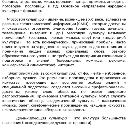
былины, эпос, песни, мифы, предания, танцы, приметы, анекдоты,
поговорки, пословицы и т.д. Основное направление народной
культуры – фольклор.
Массовая культура
– явление, возникшее в XX веке, вследствие
развития средств массовой информации (СМИ), которые доступны
и охватывают огромную аудиторию (радио, газеты, журналы,
телевидение, интернет и др.) Массовую культуру называют
популярной (сериалы, легкая музыка, шоу) или «индустрией
культуры», то есть коммерческой, приносящей прибыль. Часто
ориентируется на усредненные вкусы, доступна для восприятия и
понимания людей разных социальных слоев, разного
образовательного уровня, не требует для восприятия специальной
подготовки и знаний. Телесериалы, комиксы, реклама,
коммерческий кинематограф, интернет.
Элитарная (или высокая культура)
от фр. – elite – избранное,
отборное, лучшее. Это результаты производства и произведения
искусства, требующие для восприятия особых знаний и
специальной подготовки, создаются высокими профессионалами,
доступны узкому слою общества, не имеют широкого
распространения. Примерами элитарной культуры могут служить
классические образцы академической культуры – классическая
музыка, балет, симфонические произведения, изящные искусства,
некоммерческое кино, абстрактная живопись.
Доминирующая культура
– это культура большинства
населения (господствующие духовные ценности).