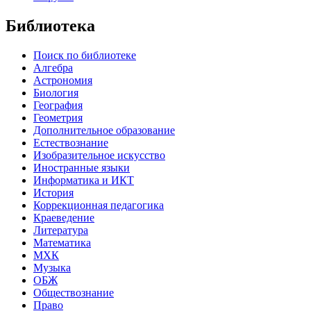
Библиотека
Поиск по библиотеке
Алгебра
Астрономия
Биология
География
Геометрия
Дополнительное образование
Естествознание
Изобразительное искусство
Иностранные языки
Информатика и ИКТ
История
Коррекционная педагогика
Краеведение
Литература
Математика
МХК
Музыка
ОБЖ
Обществознание
Право