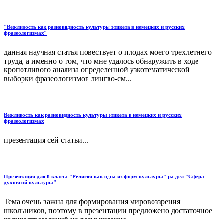
"Вежливость как разновидность культуры этикета в немецких и русских
фразеологизмах"
данная научная статья повествует о плодах моего трехлетнего
труда, а именно о том, что мне удалось обнаружить в ходе
кропотливого анализа определенной узкотематической
выборки фразеологизмов лингво-см...
Вежливость как разновидность культуры этикета в немецких и русских
фразеологизмах
презентация сей статьи...
Презентация для 8 класса "Религия как одна из форм культуры" раздел "Сфера
духовной культуры"
Тема очень важна для формирования мировоззрения
школьников, поэтому в презентации предложено достаточное