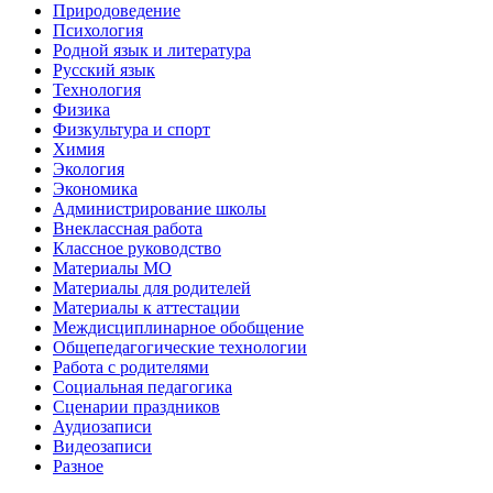
Природоведение
Психология
Родной язык и литература
Русский язык
Технология
Физика
Физкультура и спорт
Химия
Экология
Экономика
Администрирование школы
Внеклассная работа
Классное руководство
Материалы МО
Материалы для родителей
Материалы к аттестации
Междисциплинарное обобщение
Общепедагогические технологии
Работа с родителями
Социальная педагогика
Сценарии праздников
Аудиозаписи
Видеозаписи
Разное