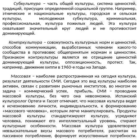
Субкультура
– часть общей культуры, система ценностей,
традиций, присущих определенной социальной группе. Например,
этнические и национальные культуры, городская и сельская
культуры, молодежная субкультура, криминальная,
профессиональная, культура пожилых людей. Эта культура
охватывает значительный круг людей и не противостоит
доминирующей.
Контркультура
– совокупность культурных норм и ценностей,
способов коммуникации, выработанных членами какого-то
сообщества в противовес общепринятым нормам и ценностям.
Признаком контркультуры является ее отрицание ценностей
доминирующей культуры, оппозиционность, протест. Так,
например, движение хиппи в 1960-е годы на Западе.
Массовая
– наиболее распространенная на сегодня культура,
результат деятельности СМИ. Сегодня это вид культуры наиболее
активен, связан с развитием рыночных институтов, во многом ее
задача – коммерческий успех, прибыль. СМИ – проводник
массовой культуры, без чего она невозможна. Испанский
культуролог Ортега-и Гассет отмечает, что массовая культура ведет
к исчезновению личности, индивидуальности, к формированию
«массового человека», которым легче манипулировать. Продукты
массовой культуры стандартизируют культуру, усредняют
человека, понижают его интеллектуальный уровень, стирают
культурные особенности. Массовая культура удовлетворяет
невзыскательные вкусы масового потребителя, рассчитан на
пассивное потребление, формирует искусственные потребности.