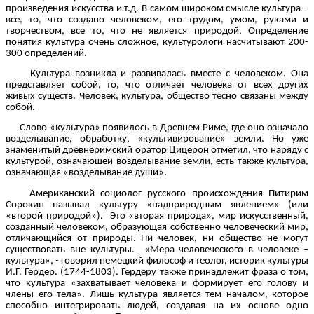
произведения искусства и т.д. В самом широком смысле культура –
все, то, что создано человеком, его трудом, умом, руками и
творчеством, все то, что не является природой. Определение
понятия культура очень сложное, культурологи насчитывают 200-
300 определений.
Культура возникла и развивалась вместе с человеком. Она
представляет собой, то, что отличает человека от всех других
живых существ. Человек, культура, общество тесно связаны между
собой.
Слово «культура» появилось в Древнем Риме, где оно означало
возделывание, обработку, «культивирование» земли. Но уже
знаменитый древнеримский оратор Цицерон отметил, что наряду с
культурой, означающей возделывание земли, есть также культура,
означающая «возделывание души».
Американский социолог русского происхождения Питирим
Сорокин называл культуру «надприродным явлением» (или
«второй природой»). Это «вторая природа», мир искусственный,
созданный человеком, образующая собственно человеческий мир,
отличающийся от природы. Ни человек, ни общество не могут
существовать вне культуры. «Мера человеческого в человеке –
культура», - говорил немецкий философ и теолог, историк культуры
И.Г. Гердер. (1744-1803). Гердеру также принадлежит фраза о том,
что культура «захватывает человека и формирует его голову и
члены его тела». Лишь культура является тем началом, которое
способно интегрировать людей, создавая на их основе одно