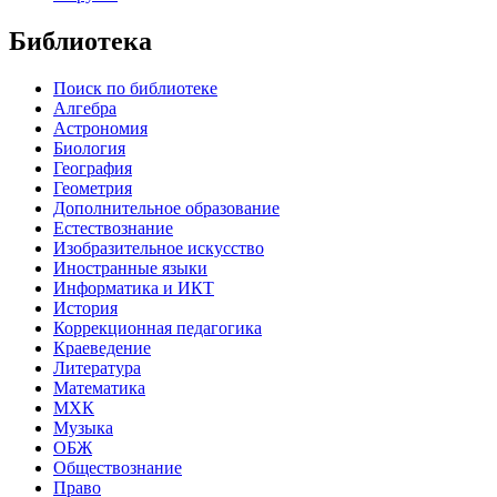
Библиотека
Поиск по библиотеке
Алгебра
Астрономия
Биология
География
Геометрия
Дополнительное образование
Естествознание
Изобразительное искусство
Иностранные языки
Информатика и ИКТ
История
Коррекционная педагогика
Краеведение
Литература
Математика
МХК
Музыка
ОБЖ
Обществознание
Право