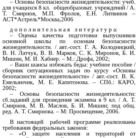
– Основы безопасности жизнедеятельности: учеб.
для учащихся 8 кл. общеобразоват. учреждений / А.
Т. Смирнов, М.П. Фролов, Е.Н. Литвинов –
АСТ*Астрель*Москва,2006
д о п о л н и т е л ь н а я л и т е р а т у р а:
– Оценка качества подготовки выпускников
основной школы по основам безопасности
жизнедеятельности. / авт.-сост. Г. А. Колодницкий,
В. Н. Латчук, В. В. Марков, С. К. Миронов, Б. И.
Мишин, М. И. Хабнер. – М.: Дрофа, 2002;
– Ваши шансы избежать беды: учебное пособие /
сборник ситуационных задач по курсу «Основы
безопасности жизнедеятельности» / авт.-сост. В. К.
Емельянчик, М. Е. Капитонова. – СПб.: КАРО,
2002;
– Основы безопасности жизнедеятельности:
сб.заданий для проведения экзамена в 9 кл. / А. Т.
Смирнов, М. В. Маслов, Б. И. Мишин; под общ.
ред. А. Т. Смирнова. – М: Просвещение, 2006.
В настоящей рабочей программе реализованы
требования федеральных законов:
– «О защите населения и территорий от