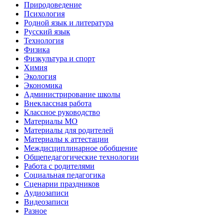
Природоведение
Психология
Родной язык и литература
Русский язык
Технология
Физика
Физкультура и спорт
Химия
Экология
Экономика
Администрирование школы
Внеклассная работа
Классное руководство
Материалы МО
Материалы для родителей
Материалы к аттестации
Междисциплинарное обобщение
Общепедагогические технологии
Работа с родителями
Социальная педагогика
Сценарии праздников
Аудиозаписи
Видеозаписи
Разное