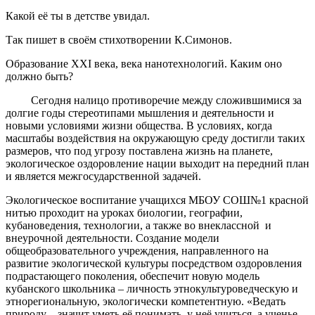
Какой её ты в детстве увидал.
Так пишет в своём стихотворении К.Симонов.
Образование XXI века, века нанотехнологий. Каким оно
должно быть?
Сегодня налицо противоречие между сложившимися за
долгие годы стереотипами мышления и деятельности и
новыми условиями жизни общества. В условиях, когда
масштабы воздействия на окружающую среду достигли таких
размеров, что под угрозу поставлена жизнь на планете,
экологическое оздоровление нации выходит на передний план
и является межгосударственной задачей.
Экологическое воспитание учащихся МБОУ СОШ№1 красной
нитью проходит на уроках биологии, географии,
кубановедения, технологии, а также во внеклассной и
внеурочной деятельности. Создание модели
общеобразовательного учреждения, направленного на
развитие экологической культуры посредством оздоровления
подрастающего поколения, обеспечит новую модель
кубанского школьника – личность этнокультуроведческую и
этнорегиональную, экологически компетентную. «Ведать
природу – значит уметь её понимать, у неё учиться, а ученье