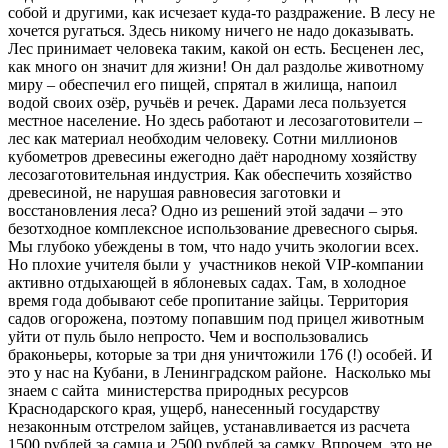
собой и другими, как исчезает куда-то раздражение. В лесу не
хочется ругаться. Здесь никому ничего не надо доказывать.
Лес принимает человека таким, какой он есть. Бесценен лес,
как много он значит для жизни! Он дал раздолье животному
миру – обеспечил его пищей, спрятал в жилища, напоил
водой своих озёр, ручьёв и речек. Дарами леса пользуется
местное население. Но здесь работают и лесозаготовители –
лес как материал необходим человеку. Сотни миллионов
кубометров древесины ежегодно даёт народному хозяйству
лесозаготовительная индустрия. Как обеспечить хозяйство
древесиной, не нарушая равновесия заготовки и
восстановления леса? Одно из решений этой задачи – это
безотходное комплексное использование древесного сырья.
Мы глубоко убеждены в том, что надо учить экологии всех.
Но плохие учителя были у участников некой VIP-компании
активно отдыхающей в яблоневых садах. Там, в холодное
время года добывают себе пропитание зайцы. Территория
садов огорожена, поэтому попавшим под прицел животным
уйти от пуль было непросто. Чем и воспользовались
браконьеры, которые за три дня уничтожили 176 (!) особей. И
это у нас на Кубани, в Ленинградском районе. Насколько мы
знаем с сайта министерства природных ресурсов
Краснодарского края, ущерб, нанесенный государству
незаконным отстрелом зайцев, устанавливается из расчета
1500 рублей за самца и 2500 рублей за самку. Впрочем, это не