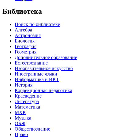
Библиотека
Поиск по библиотеке
Алгебра
Астрономия
Биология
География
Геометрия
Дополнительное образование
Естествознание
Изобразительное искусство
Иностранные языки
Информатика и ИКТ
История
Коррекционная педагогика
Краеведение
Литература
Математика
МХК
Музыка
ОБЖ
Обществознание
Право