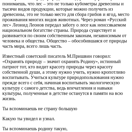
понимаешь, что лес – это не только кубометры древесины и
тысячи видов продукции, которые можно получить из
древесины, это не только место для сбора грибов и ягод, место
проживания многих видов животных. Через роман «Русский
лес» Леонид Леонов передал заботу о лесе как неиссякаемом
национальном богатстве страны. Природа существует и
развивается по своим собственным законам, независимым от
человека и общества. Общество – обособившаяся от природы
часть мира, всего лишь часть.
Известный советский писатель М.Пришвин говорил:
«Охранять природу – значит охранять Родину», истинный
патриот тот, кто видит красоту природы через красоту
собственной души, а этому нужно учить, нужно кропотливо
воспитывать. Учиться культуре природопользования нужно
прежде всего с себя, начиная воспитывать экологическую
культуру с самого детства, ведь впечатления и навыки
культуры, полученные в детстве останутся в памяти на всю
жизнь.
Ты вспоминаешь не страну большую
Какую ты увидел и узнал.
Ты вспоминаешь родину такую,