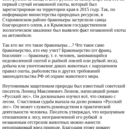
первый случай незаконной охоты, который был
зарегистрирован на территории края в 2015 году. Так, по
информации министерства природных ресурсов, в
Староминском районе браконьеры застрелили самца
благородного оленя, а в Крымском государственном
зоологическом заказнике был выявлен факт незаконной охоты
на автомобиле.
Так кто же это такие браконьеры…? Что такое само
браконьерство, кто ему учит? Браконьерство (от франц.
braconnier — браконьер, т. е. человек, занимающийся
недозволенной охотой и рыбной ловлей или рубкой леса),
добыча или уничтожение диких животных с нарушением
правил охоты, рыболовства и других требований
законодательства РФ об охране животного мира.
Неутомимым защитником природы был известный советский
писатель Леонид Максимович Леонов, написавший роман
«Русский лес». Он досконально изучил всё, что связано с
лесом. Счастливая судьба выпала на долю романа «Русский
лес». Он может служить руководством в практической
деятельности человека. Писатель утверждал, что неразумным
отношением к лесу, неограниченной его рубкой и
незаконным отстрелом животных можно нанести
непоправимый вред природе. Благодаря этому роману