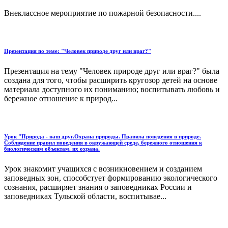
Внеклассное мероприятие по пожарной безопасности....
Презентация по теме: "Человек природе друг или враг?"
Презентация на тему "Человек природе друг или враг?" была
создана для того, чтобы расширить кругозор детей на основе
материала доступного их пониманию; воспитывать любовь и
бережное отношение к природ...
Урок "Природа - наш друг.Охрана природы. Правила поведения в природе.
Соблюдение правил поведения в окружающей среде, бережного отношения к
биологическим объектам. их охрана.
Урок знакомит учащихся с возникновением и созданием
заповедных зон, способстует формированию экологического
сознания, расширяет знания о заповедниках России и
заповедниках Тульской области, воспитывае...