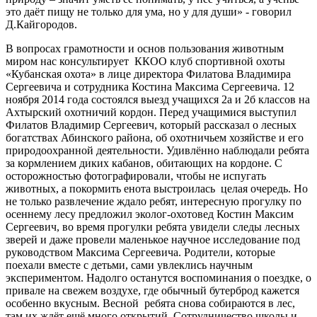
это даёт пищу не только для ума, но у для души» - говорил
Д.Кайгородов.
В вопросах грамотности и основ пользования животным
миром нас консультирует ККОО клуб спортивной охоты
«Кубанская охота» в лице директора Филатова Владимира
Сергеевича и сотрудника Костина Максима Сергеевича. 12
ноября 2014 года состоялся выезд учащихся 2а и 2б классов на
Ахтырский охотничий кордон. Перед учащимися выступил
Филатов Владимир Сергеевич, который рассказал о лесных
богатствах Абинского района, об охотничьем хозяйстве и его
природоохранной деятельности. Удивлённо наблюдали ребята
за кормлением диких кабанов, обитающих на кордоне. С
осторожностью фотографировали, чтобы не испугать
животных, а покормить енота выстроилась целая очередь. Но
не только развлечение ждало ребят, интересную прогулку по
осеннему лесу предложил эколог-охотовед Костин Максим
Сергеевич, во время прогулки ребята увидели следы лесных
зверей и даже провели маленькое научное исследование под
руководством Максима Сергеевича. Родители, которые
поехали вместе с детьми, сами увлеклись научным
экспериментом. Надолго останутся воспоминания о поездке, о
привале на свежем воздухе, где обычный бутерброд кажется
особенно вкусным. Весной ребята снова собираются в лес,
там их ждёт ещё много открытий. Сотрудничество школы и