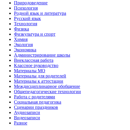
Природоведение
Психология
Родной язык и литература
Русский язык
Технология
Физика
Физкультура и спорт
Химия
Экология
Экономика
Администрирование школы
Внеклассная работа
Классное руководство
Материалы МО
Материалы для родителей
Материалы к аттестации
Междисциплинарное обобщение
Общепедагогические технологии
Работа с родителями
Социальная педагогика
Сценарии праздников
Аудиозаписи
Видеозаписи
Разное