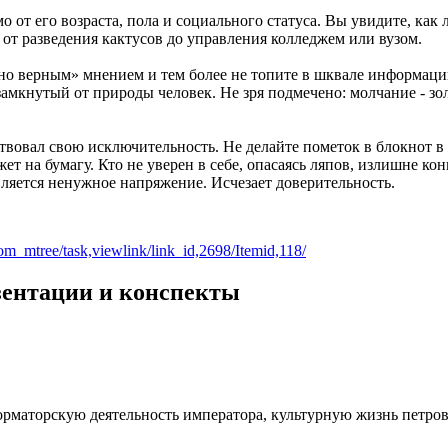
 от его возраста, пола и социального статуса. Вы увидите, как
- от разведения кактусов до управления колледжем или вузом.
но верным» мнением и тем более не топите в шквале информации,
замкнутый от природы человек. Не зря подмечено: молчание - зол
твовал свою исключительность. Не делайте пометок в блокнот в 
жет на бумагу. Кто не уверен в себе, опасаясь ляпов, излишне к
вляется ненужное напряжение. Исчезает доверительность.
om_mtree/task,viewlink/link_id,2698/Itemid,118/
езентации и конспекты
форматорскую деятельность императора, культурную жизнь петро