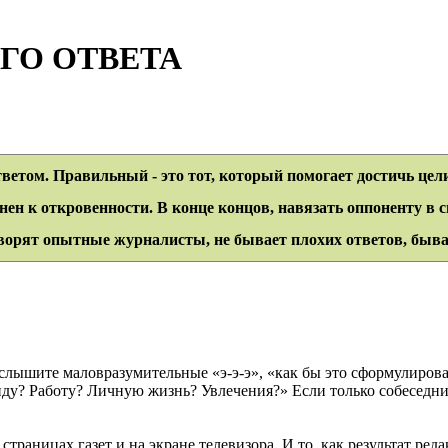
ГО ОТВЕТА
ветом. Правильный - это тот, который помогает достичь цел
нен к откровенности. В конце концов, навязать оппоненту в с
ворят опытные журналисты, не бывает плохих ответов, быв
услышите маловразумительные «э-э-э», «как бы это сформулирова
виду? Работу? Личную жизнь? Увлечения?» Если только собеседни
траницах газет и на экране телевизора. И то, как результат ре