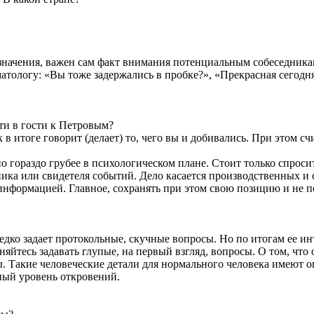
го значения, важен сам факт внимания потенциальным собеседни
атологу: «Вы тоже задержались в пробке?», «Прекрасная сегодня
дти в гости к Петровым?
 итоге говорит (делает) то, чего вы и добивались. При этом счи
 гораздо грубее в психологическом плане. Стоит только спроси
ника или свидетеля событий. Дело касается производственных 
вас информацией. Главное, сохранять при этом свою позицию и н
дко задает протокольные, скучные вопросы. Но по итогам ее ин
яйтесь задавать глупые, на первый взгляд, вопросы. О том, что о
оты. Такие человеческие детали для нормального человека имеют
зный уровень откровений.