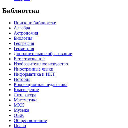
Библиотека
Поиск по библиотеке
Алгебра
Астрономия
Биология
География
Геометрия
Дополнительное образование
Естествознание
Изобразительное искусство
Иностранные языки
Информатика и ИКТ
История
Коррекционная педагогика
Краеведение
Литература
Математика
МХК
Музыка
ОБЖ
Обществознание
Право