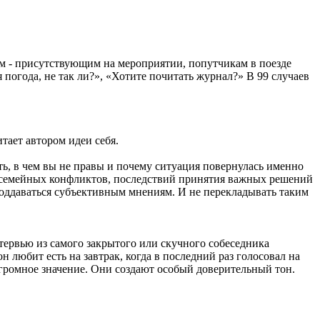
кам - присутствующим на мероприятии, попутчикам в поезде
 погода, не так ли?», «Хотите почитать журнал?» В 99 случаев
тает автором идеи себя.
ть, в чем вы не правы и почему ситуация повернулась именно
и семейных конфликтов, последствий принятия важных решений
е поддаваться субъективным мнениям. И не перекладывать таким
тервью из самого закрытого или скучного собеседника
н любит есть на завтрак, когда в последний раз голосовал на
 огромное значение. Они создают особый доверительный тон.