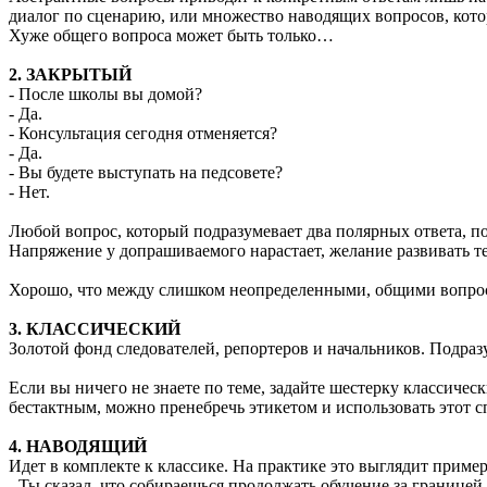
диалог по сценарию, или множество наводящих вопросов, кото
Хуже общего вопроса может быть только…
2. ЗАКРЫТЫЙ
- После школы вы домой?
- Да.
- Консультация сегодня отменяется?
- Да.
- Вы будете выступать на педсовете?
- Нет.
Любой вопрос, который подразумевает два полярных ответа, по
Напряжение у допрашиваемого нарастает, желание развивать тем
Хорошо, что между слишком неопределенными, общими вопроса
3. КЛАССИЧЕСКИЙ
Золотой фонд следователей, репортеров и начальников. Подразу
Если вы ничего не знаете по теме, задайте шестерку классичес
бестактным, можно пренебречь этикетом и использовать этот с
4. НАВОДЯЩИЙ
Идет в комплекте к классике. На практике это выглядит приме
- Ты сказал, что собираешься продолжать обучение за границей.