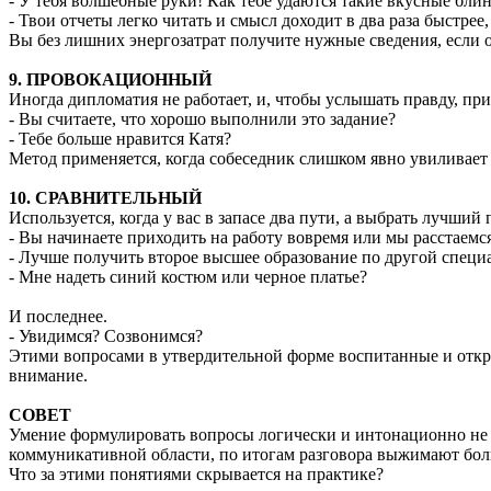
- У тебя волшебные руки! Как тебе удаются такие вкусные бли
- Твои отчеты легко читать и смысл доходит в два раза быстрее
Вы без лишних энергозатрат получите нужные сведения, если 
9. ПРОВОКАЦИОННЫЙ
Иногда дипломатия не работает, и, чтобы услышать правду, пр
- Вы считаете, что хорошо выполнили это задание?
- Тебе больше нравится Катя?
Метод применяется, когда собеседник слишком явно увиливает
10. СРАВНИТЕЛЬНЫЙ
Используется, когда у вас в запасе два пути, а выбрать лучший
- Вы начинаете приходить на работу вовремя или мы расстаемс
- Лучше получить второе высшее образование по другой специ
- Мне надеть синий костюм или черное платье?
И последнее.
- Увидимся? Созвонимся?
Этими вопросами в утвердительной форме воспитанные и откры
внимание.
СОВЕТ
Умение формулировать вопросы логически и интонационно не 
коммуникативной области, по итогам разговора выжимают боль
Что за этими понятиями скрывается на практике?