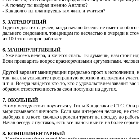
- А почему ты выбрал именно Англию?
- Как долго ты планируешь там жить и учиться?
5. ЗАТРАВОЧНЫЙ
Годится для тех случаев, когда начало беседы не имеет особо
дальнего следования, товарищам по несчастью в очереди к стом
из 100 этот вопрос работает.
6. МАНИПУЛЯТИВНЫЙ
- Уже восемь вечера, и хочется спать. Ты думаешь, нам стоит и
Если предварить вопрос красноречивыми аргументами, человек в
Другой вариант манипуляции предельно прост в исполнении, но
так, как вы услышите пространную версию в изложении участ
и т. д. Всегда найдется кто-то, кто с удовольствием завалит 
образом ответственность за свои поступки на других.
7. ОКОЛЬНЫЙ
Этому методу стоит поучиться у Тины Канделаки с СТС. Она ре
вырисовывается личность. Если вам интересен человек, не стесн
выборах и за кого, сколько времени тратит на поездку до раб
Начав беседу с пустяков, есть все шансы выйти на более серье
8. КОМПЛИМЕНТАРНЫЙ