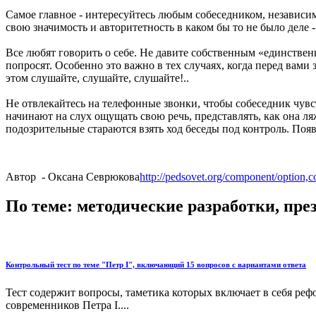
Самое главное - интересуйтесь любым собеседником, независимо
свою значимость и авторитетность в каком бы то не было деле 
Все любят говорить о себе. Не давите собственным «единствен
попросят. Особенно это важно в тех случаях, когда перед вами 
этом слушайте, слушайте, слушайте!..
Не отвлекайтесь на телефонные звонки, чтобы собеседник чувс
начинают на слух ощущать свою речь, представлять, как она ля
подозрительные стараются взять ход беседы под контроль. Поя
Автор - Оксана Севрюкова
http://pedsovet.org/component/option,c
По теме: методические разработки, пр
Контрольный тест по теме "Петр I", включающий 15 вопросов с вариантами ответа
Тест содержит вопросы, таметика которых включает в себя ре
современников Петра I....