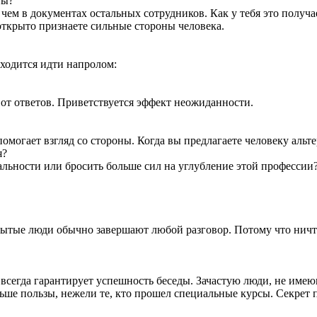
ны?
, чем в документах остальных сотрудников. Как у тебя это получа
открыто признаете сильные стороны человека.
иходится идти напролом:
 от ответов. Приветствуется эффект неожиданности.
 помогает взгляд со стороны. Когда вы предлагаете человеку альт
я?
альности или бросить больше сил на углубление этой профессии
тые люди обычно завершают любой разговор. Потому что ничто н
всегда гарантирует успешность беседы. Зачастую люди, не име
ше пользы, нежели те, кто прошел специальные курсы. Секрет п