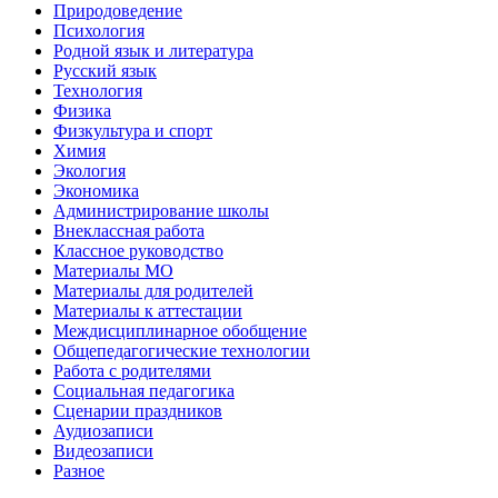
Природоведение
Психология
Родной язык и литература
Русский язык
Технология
Физика
Физкультура и спорт
Химия
Экология
Экономика
Администрирование школы
Внеклассная работа
Классное руководство
Материалы МО
Материалы для родителей
Материалы к аттестации
Междисциплинарное обобщение
Общепедагогические технологии
Работа с родителями
Социальная педагогика
Сценарии праздников
Аудиозаписи
Видеозаписи
Разное