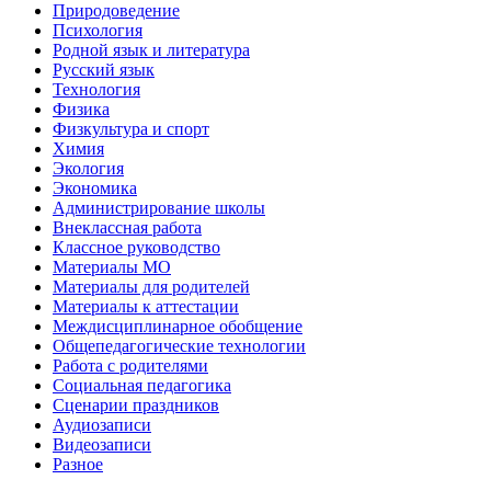
Природоведение
Психология
Родной язык и литература
Русский язык
Технология
Физика
Физкультура и спорт
Химия
Экология
Экономика
Администрирование школы
Внеклассная работа
Классное руководство
Материалы МО
Материалы для родителей
Материалы к аттестации
Междисциплинарное обобщение
Общепедагогические технологии
Работа с родителями
Социальная педагогика
Сценарии праздников
Аудиозаписи
Видеозаписи
Разное