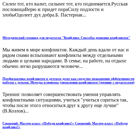
Силен тот, кто валит, сильнее тот, кто поднимается.Русская
пословицаВерю я: придет пораСилу подлости и
злобыОдолеет дух добра.Б. Пастернак...
Методический семинар для педагогов "Конфликт. Способы решения конфликтов"
Мы живем в мире конфликтов. Каждый день вдали от нас и
рядом снами вспыхивают конфликты между отдельными
людьми и целыми народами. В семье, на работе, на отдыхе
обычно легко разрушаются человече...
Профилактика конфликтов в детском доме как средство повышения эффективности
работы с детьми. Методы и приемы управления конфликтом (тренинг с педагогами)
Тренинг позволяет совершенствовать умения управлять
конфликтными ситуациями, учиться "учиться сориться так,
чтобы после этого относиться друг к другу еще лучше"
(В.Козлов)...
Сценарий: Мастер-класс «Победи конфликт!» Сценарий: Мастер-класс «Победи
конфликт!»