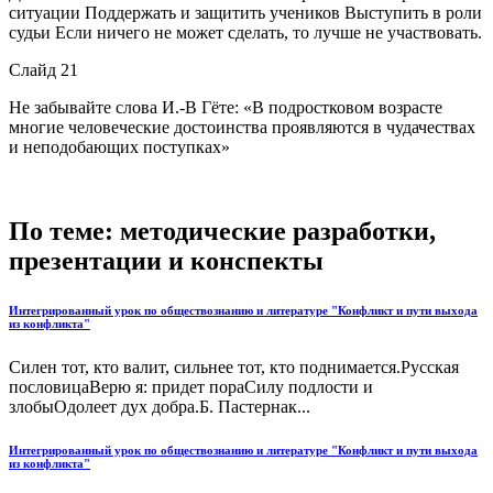
ситуации Поддержать и защитить учеников Выступить в роли
судьи Если ничего не может сделать, то лучше не участвовать.
Слайд 21
Не забывайте слова И.-В Гёте: «В подростковом возрасте
многие человеческие достоинства проявляются в чудачествах
и неподобающих поступках»
По теме: методические разработки,
презентации и конспекты
Интегрированный урок по обществознанию и литературе "Конфликт и пути выхода
из конфликта"
Силен тот, кто валит, сильнее тот, кто поднимается.Русская
пословицаВерю я: придет пораСилу подлости и
злобыОдолеет дух добра.Б. Пастернак...
Интегрированный урок по обществознанию и литературе "Конфликт и пути выхода
из конфликта"