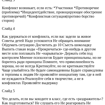
Конфликт возникает, если есть: *Участники *Противоречие
(проблема) *Инцидент(действие, провоцирующее обострение
противоречий) *Конфликтная ситуация(противо борство
сторон)
Слайд 4
Как удержаться от конфликта, если вас задели за живое
Советы детей Надо успокоится Не обращать внимание
Обдумать ситуацию Досчитать до 10 Съесть шоколадку
Выпить стакан воды «Прокричаться» где-нибудь в другом
месте или поплакать Не «нарываться» Держать себя под
контролем Мнение психологов Будьте принципиальны, но не
боритесь ради принципа Помните, что прямолинейность
хороша, но не всегда Критикуйте, но не критиканствуйте
Чаще улыбайтесь Не будьте самонадеянны Будьте справедливы
и терпимы к людям Не проявляйте инициативу там, где в ней
не нуждаются Реализуйте себя в творчестве, а не в
конфликтах Проявляйте выдержку
Слайд 5
Что делать, если вы заходите в класс, где есть «раздражитель»?
Как подготовиться? Не слушать его Не реагировать Не