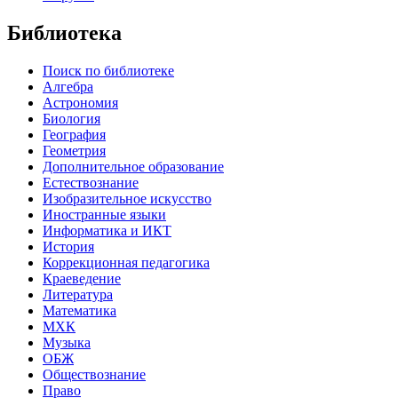
Библиотека
Поиск по библиотеке
Алгебра
Астрономия
Биология
География
Геометрия
Дополнительное образование
Естествознание
Изобразительное искусство
Иностранные языки
Информатика и ИКТ
История
Коррекционная педагогика
Краеведение
Литература
Математика
МХК
Музыка
ОБЖ
Обществознание
Право