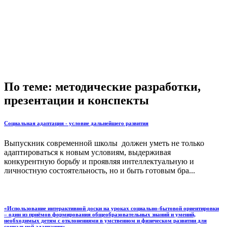
По теме: методические разработки,
презентации и конспекты
Социальная адаптация - условие дальнейшего развития
Выпускник современной школы должен уметь не только
адаптироваться к новым условиям, выдерживая
конкурентную борьбу и проявляя интеллектуальную и
личностную состоятельность, но и быть готовым бра...
«Использование интерактивной доски на уроках социально-бытовой ориентировки
– один из приёмов формирования общеобразовательных знаний и умений,
необходимых детям с отклонениями в умственном и физическом развитии для
социальной адаптации».