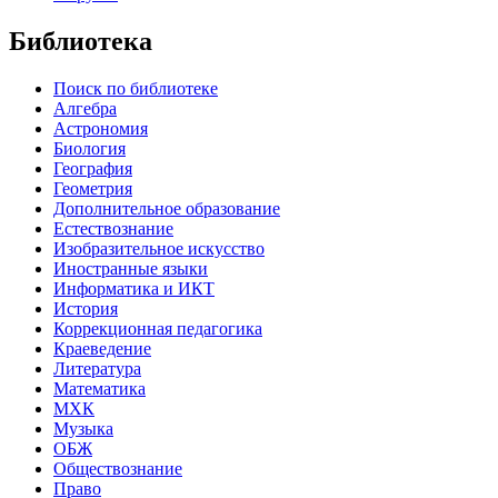
Библиотека
Поиск по библиотеке
Алгебра
Астрономия
Биология
География
Геометрия
Дополнительное образование
Естествознание
Изобразительное искусство
Иностранные языки
Информатика и ИКТ
История
Коррекционная педагогика
Краеведение
Литература
Математика
МХК
Музыка
ОБЖ
Обществознание
Право