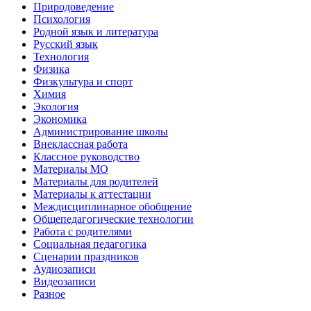
Природоведение
Психология
Родной язык и литература
Русский язык
Технология
Физика
Физкультура и спорт
Химия
Экология
Экономика
Администрирование школы
Внеклассная работа
Классное руководство
Материалы МО
Материалы для родителей
Материалы к аттестации
Междисциплинарное обобщение
Общепедагогические технологии
Работа с родителями
Социальная педагогика
Сценарии праздников
Аудиозаписи
Видеозаписи
Разное