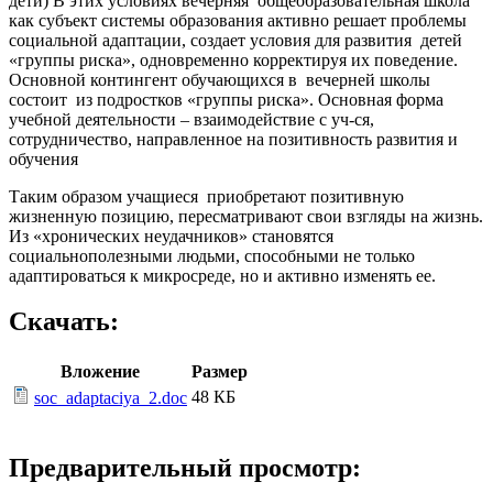
дети) В этих условиях вечерняя общеобразовательная школа
как субъект системы образования активно решает проблемы
социальной адаптации, создает условия для развития детей
«группы риска», одновременно корректируя их поведение.
Основной контингент обучающихся в вечерней школы
состоит из подростков «группы риска». Основная форма
учебной деятельности – взаимодействие с уч-ся,
сотрудничество, направленное на позитивность развития и
обучения
Таким образом учащиеся приобретают позитивную
жизненную позицию, пересматривают свои взгляды на жизнь.
Из «хронических неудачников» становятся
социальнополезными людьми, способными не только
адаптироваться к микросреде, но и активно изменять ее.
Скачать:
Вложение
Размер
48 КБ
soc_adaptaciya_2.doc
Предварительный просмотр: