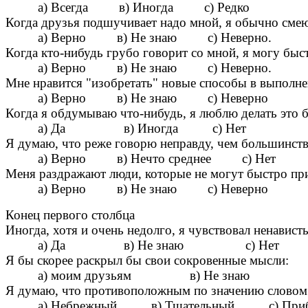
а) Всегдa в) Иногда с) Редко
Когда друзья подшучивает надо мной, я обычно смеюс
а) Верно в) Не знаю с) Неверно.
Когда кто-нибудь грубо говорит со мной, я могу быс
а) Верно в) Не знаю с) Неверно.
Мне нравится "изобретать" новые способы в выполне
а) Верно в) Не знаю с) Неверно
Когда я обдумываю что-нибудь, я люблю делать это 
а) Да в) Иногда с) Нет
Я думаю, что реже говорю неправду, чем большинств
а) Верно в) Нечто среднее с) Нет
Меня раздражают люди, которые не могут быстро пр
а) Верно в) Не знаю с) Неверно
Конец первого столбца
Иногда, хотя и очень недолго, я чувствовал ненавист
а) Да в) Не знаю с) Нет
Я бы скорее раскрыл бы свои сокровенные мысли:
а) моим друзьям в) Не знаю с) В 
Я думаю, что противоположным по значению словом 
а) Небрежный в) Тщательный с) Прибл