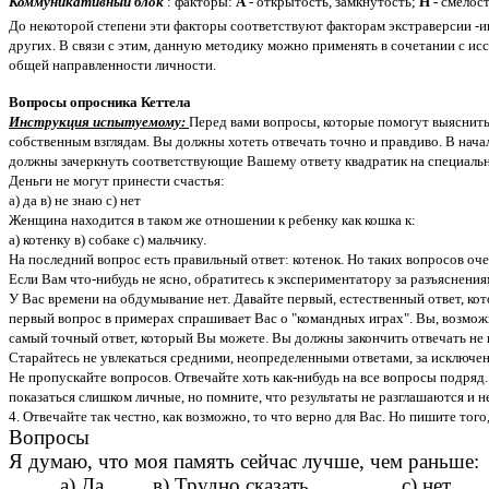
Коммуникативный блок
: факторы:
А
- открытость, замкнутость;
Н -
смелос
До некоторой степени эти факторы соответствуют факторам экстраверсии -ин
других. В связи с этим, данную методику можно применять в сочетании с и
общей направленности личности.
Вопросы опросника Кеттела
Инструкция испытуемому:
Перед вами вопросы, которые помогут выяснить
собственным взглядам. Вы должны хотеть отвечать точно и правдиво. В нача
должны зачеркнуть соответствующие Вашему ответу квадратик на специальн
Деньги не могут принести счастья:
а) да в) не знаю с) нет
Женщина находится в таком же отношении к ребенку как кошка к:
а) котенку в) собаке с) мальчику.
На последний вопрос есть правильный ответ: котенок. Но таких вопросов оче
Если Вам что-нибудь не ясно, обратитесь к экспериментатору за разъяснени
У Вас времени на обдумывание нет. Давайте первый, естественный ответ, ко
первый вопрос в примерах спрашивает Вас о "командных играх". Вы, возможн
самый точный ответ, который Вы можете. Вы должны закончить отвечать не п
Старайтесь не увлекаться средними, неопределенными ответами, за исключени
Не пропускайте вопросов. Отвечайте хоть как-нибудь на все вопросы подряд
показаться слишком личные, но помните, что результаты не разглашаются и 
4. Отвечайте так честно, как возможно, то что верно для Вас. Но пишите тог
Вопросы
Я думаю, что моя память сейчас лучше, чем раньше:
а) Да в) Трудно сказать с) нет