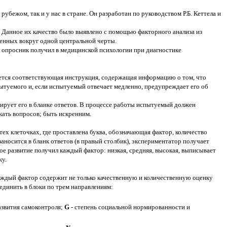
бежом, так и у нас в стране. Он разработан по руководством Р.Б. Кеттела и
. Данное их качество было выявлено с помощью факторного анализа из
енных вокруг одной центральной черты.
е опросник получил в медицинской психологии при диагностике
ается соответствующая инструкция, содержащая информацию о том, что
ытуемого и, если испытуемый отвечает медленно, предупреждает его об
сирует его в бланке ответов. В процессе работы испытуемый должен
кать вопросов; быть искренним.
 тех клеточках, где проставлена буква, обозначающая фактор, количество
аносится в бланк ответов (в правый столбик), экспериментатор получает
ое развитие получил каждый фактор: низкая, средняя, высокая, выписывает
ку.
аждый фактор содержит не только качественную и количественную оценку
единить в блоки по трем направлениям:
азвития самоконтроля;
G
- степень социальной нормированности и