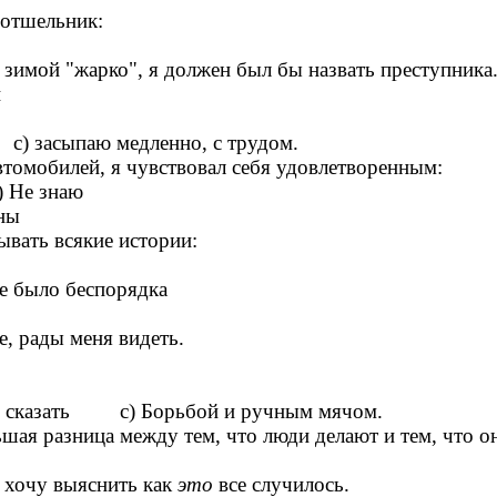
 отшельник:
о зимой "жарко", я должен был бы назвать преступника
й
 засыпаю медленно, с трудом.
втомобилей, я чувствовал себя удовлетворенным:
 Не знаю
ины
ывать всякие истории:
не было беспорядка
, рады меня видеть.
 сказать с) Борьбой и ручным мячом.
ьшая разница между тем, что люди делают и тем, что о
о хочу выяснить как
это
все случилось.