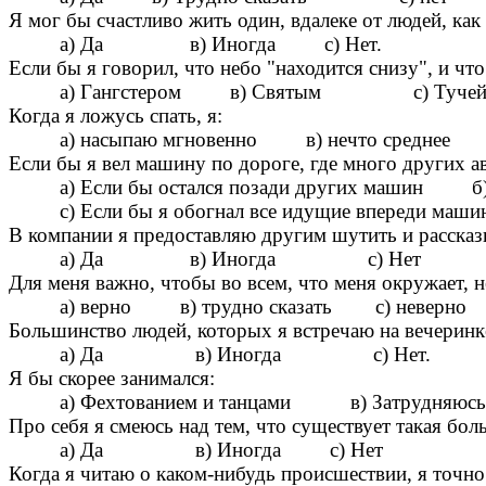
Я мог бы счастливо жить один, вдалеке от людей, как
а) Да в) Иногда с) Нет.
Если бы я говорил, что небо "находится снизу", и чт
а) Гангстером в) Святым с) Туче
Когда я ложусь спать, я:
а) насыпаю мгновенно в) нечто среднее с)
Если бы я вел машину по дороге, где много других а
а) Если бы остался позади других машин б)
с) Если бы я обогнал все идущие впереди маш
В компании я предоставляю другим шутить и рассказ
а) Да в) Иногда с) Нет
Для меня важно, чтобы во всем, что меня окружает, 
а) верно в) трудно сказать с) неверно
Большинство людей, которых я встречаю на вечеринке
а) Да в) Иногда с) Нет.
Я бы скорее занимался:
а) Фехтованием и танцами в) Затрудняюсь
Про себя я смеюсь над тем, что существует такая бол
а) Да в) Иногда с) Нет
Когда я читаю о каком-нибудь происшествии, я точн