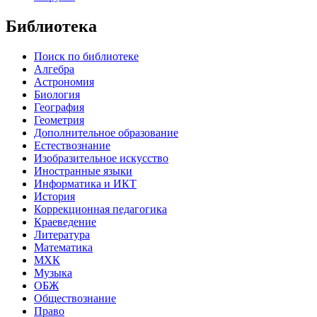
Библиотека
Поиск по библиотеке
Алгебра
Астрономия
Биология
География
Геометрия
Дополнительное образование
Естествознание
Изобразительное искусство
Иностранные языки
Информатика и ИКТ
История
Коррекционная педагогика
Краеведение
Литература
Математика
МХК
Музыка
ОБЖ
Обществознание
Право