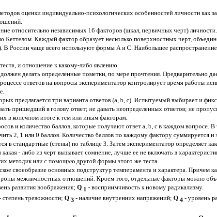
тодов оценки индивидуально-психологических особенностей личности как за ру
ношений.
ение относительно независимых 16 факторов (шкал, первичных черт) личности
о Кеттелом. Каждый фактор образует несколько поверхностных черт, объедин
в). В России чаще всего используют формы А и С. Наибольшее распространени
 теста, и отношение к какому-либо явлению.
 должен делать определенные пометки, по мере прочтения. Предварительно д
роцессе ответов на вопросы экспериментатор контролирует время работы исп
е.
орых предлагается три варианта ответов (a, b, c). Испытуемый выбирает и фик
ать пришедший в голову ответ; не давать неопределенных ответов; не пропус
 в конечном итоге к тем или иным факторам.
сов и количество баллов, которые получают ответ a, b, c в каждом вопросе. В
ть 2, 1 или 0 баллов. Количество баллов по каждому фактору суммируется и з
ся в стандартные (стены) по таблице 3. Затем экспериментатор определяет как
какая - либо из черт вызывает сомнение, лучше ее не включать в характеристи
их методик или с помощью другой формы этого же теста.
ское своеобразие основных подструктур темперамента и характера. Причем к
стороны межличностных отношений. Кроем того, отдельные факторы можно объ
вень развития воображения;
Q
- восприимчивость к новому радикализму.
1
-
степень тревожности;
Q
-
наличие внутренних напряжений;
Q
-
уровень р
3
4