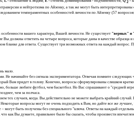
ть;
L -
отношение к людям;
Е -
степень доминирования - подчиненности;
Q
-
з
2
траверсии и нейтротизма по Айзенку, а так же могут быть интерпретированы с 
сследованием темпераментных особенностей личности по Айзенку (57 вопросов
 особенности вашего характера, Вашей личности. Не существует
"верных" и
ле Вы должны ответить на четыре вопроса, которые даны в качестве образца 
ом бланке для ответа. Существует три возможных ответа на каждый вопрос. 
нь мало.
ями. Не начинайте без сигнала экспериментатора. Отвечая помните следующих 
торый Вам придет в голову. Конечно, вопросы сформулированы слишком кратко
о, больше любите футбол, чем баскетбол. Но Вас спрашивают о "средней игре"
озднее, чем за полчаса.
ем тех случаев, когда. Вы действительно не можете выбрать крайний случай. 
. Некоторые вопросы могут не очень подходить к Вам, но дайте все же лучшее
не – могут быть получены без специального "ключа. Ответы на каждый отдельн
о, что как Вы думаете, правильнее было бы сказать, чтобы произвести впечатле