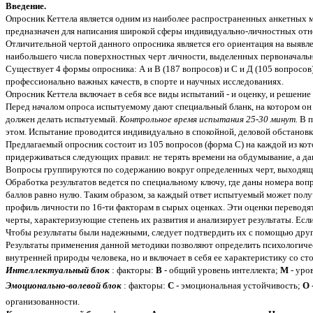
Введение.
Опросник Кеттела является одним из наиболее распространенных анкетных ме
предназначен для написания широкой сферы индивидуально-личностных от
Отличительной чертой данного опросника является его ориентация на выявл
наибольшего числа поверхностных черт личности, выделенных первоначальн
Существует 4 формы опросника: А и В (187 вопросов) и С и Д (105 вопросо
профессионально важных качеств, в спорте и научных исследованиях.
Опросник Кеттела включает в себя все виды испытаний - и оценку, и решение
Перед началом опроса испытуемому дают специальный бланк, на котором он
должен делать испытуемый.
Контрольное время испытания 25-30 минут.
В п
этом. Испытание проводится индивидуально в спокойной, деловой обстановк
Предлагаемый опросник состоит из 105 вопросов (форма С) на каждой из кот
придерживаться следующих правил: не терять времени на обдумывание, а дав
Вопросы группируются по содержанию вокруг определенных черт, выходящих
Обработка результатов ведется по специальному ключу, где даны номера вопро
баллов равно нулю. Таким образом, за каждый ответ испытуемый может получи
профиль личности по 16-ти факторам в сырых оценках. Эти оценки переводят
черты, характеризующие степень их развития и анализирует результаты. Если 
Чтобы результаты были надежными, следует подтвердить их с помощью друг
Результаты применения данной методики позволяют определить психологиче
внутренней природы человека, но и включает в себя ее характеристику со 
Интеллектуальный блок
: факторы:
В
- общий уровень интеллекта;
М
- уро
Эмоционально-волевой блок
: факторы:
С
- эмоциональная устойчивость;
О 
организованности.