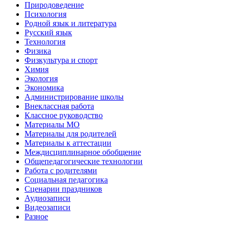
Природоведение
Психология
Родной язык и литература
Русский язык
Технология
Физика
Физкультура и спорт
Химия
Экология
Экономика
Администрирование школы
Внеклассная работа
Классное руководство
Материалы МО
Материалы для родителей
Материалы к аттестации
Междисциплинарное обобщение
Общепедагогические технологии
Работа с родителями
Социальная педагогика
Сценарии праздников
Аудиозаписи
Видеозаписи
Разное