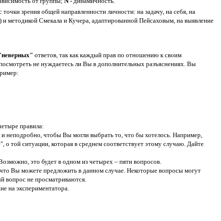
ависимость от группы;
N -
динамичность.
точки зрения общей направленности личности: на задачу, на себя, на
) и методикой Смекала и Кучера, адаптированной Пейсаховым, на выявление
 "неверных"
ответов, так как каждый прав по отношению к своим
и посмотреть не нуждаетесь ли Вы в дополнительных разъяснениях. Вы
Пример:
четыре правила:
 и неподробно, чтобы Вы могли выбрать то, что бы хотелось. Например,
, о той ситуации, которая в среднем соответствует этому случаю. Дайте
Возможно, это будет в одном из четырех – пяти вопросов.
, что Вы можете предложить в данном случае. Некоторые вопросы могут
ый вопрос не просматриваются.
ние на экспериментатора.