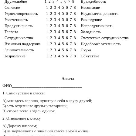
Дружелюбие
1 2 3 4 5 6 7 8
Враждебность
Согласие
1 2 3 4 5 6 7 8
Несогласие
Удовлетворенность
1 2 3 4 5 6 7 8
Неудовлетворенность
Увлеченность
1 2 3 4 5 6 7 8
Равнодушие
Продуктивность
1 2 3 4 5 6 7 8
Непродуктивность
Теплота
1 2 3 4 5 6 7 8
Холодность
Сотрудничество
1 2 3 4 5 6 7 8
Отсутствие сотрудничества
Взаимная поддержка
1 2 3 4 5 6 7 8
Недоброжелательность
Занимательность
1 2 3 4 5 6 7 8
Скука
Безразличие
1 2 3 4 5 6 7 8
Сочуствие
Анкета
ФИО_________________________________
1. Самочуствие в классе:
А) мне здесь хорошо, чувствую себя в кругу друзей;
Б) есть отдельные друзья и товарищи;
В) скорее всего я здесь одинок.
2. Отношение к классу
А) Дорожу классом;
Б) не задумывался о значении класса в моей жизни;