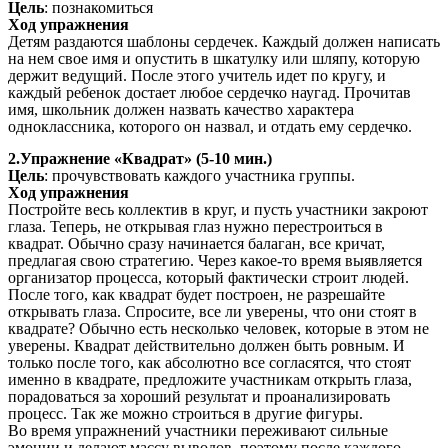
Цель
: познакомиться
Ход упражнения
Детям раздаются шаблоны сердечек. Каждый должен написать
на нем свое имя и опустить в шкатулку или шляпу, которую
держит ведущий. После этого учитель идет по кругу, и
каждый ребенок достает любое сердечко наугад. Прочитав
имя, школьник должен назвать качество характера
одноклассника, которого он назвал, и отдать ему сердечко.
2.Упражнение «Квадрат» (5-10 мин.)
Цель
: прочувствовать каждого участника группы.
Ход упражнения
Постройте весь коллектив в круг, и пусть участники закроют
глаза. Теперь, не открывая глаз нужно перестроиться в
квадрат. Обычно сразу начинается балаган, все кричат,
предлагая свою стратегию. Через какое-то время выявляется
организатор процесса, который фактически строит людей.
После того, как квадрат будет построен, не разрешайте
открывать глаза. Спросите, все ли уверены, что они стоят в
квадрате? Обычно есть несколько человек, которые в этом не
уверены. Квадрат действительно должен быть ровным. И
только после того, как абсолютно все согласятся, что стоят
именно в квадрате, предложите участникам открыть глаза,
порадоваться за хороший результат и проанализировать
процесс. Так же можно строиться в другие фигуры.
Во время упражнений участники переживают сильные
эмоции и делают массу выводов, поэтому после каждого