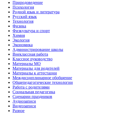
Природоведение
Психология
Родной язык и литература
Русский язык
Технология
Физика
Физкультура и спорт
Химия
Экология
Экономика
Администрирование школы
Внеклассная работа
Классное руководство
Материалы МО
Материалы для родителей
Материалы к аттестации
Междисциплинарное обобщение
Общепедагогические технологии
Работа с родителями
Социальная педагогика
Сценарии праздников
Аудиозаписи
Видеозаписи
Разное