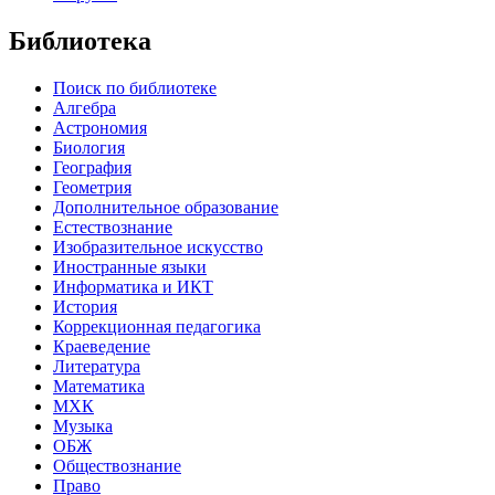
Библиотека
Поиск по библиотеке
Алгебра
Астрономия
Биология
География
Геометрия
Дополнительное образование
Естествознание
Изобразительное искусство
Иностранные языки
Информатика и ИКТ
История
Коррекционная педагогика
Краеведение
Литература
Математика
МХК
Музыка
ОБЖ
Обществознание
Право