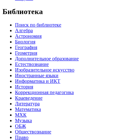
Библиотека
Поиск по библиотеке
Алгебра
Астрономия
Биология
География
Геометрия
Дополнительное образование
Естествознание
Изобразительное искусство
Иностранные языки
Информатика и ИКТ
История
Коррекционная педагогика
Краеведение
Литература
Математика
МХК
Музыка
ОБЖ
Обществознание
Право