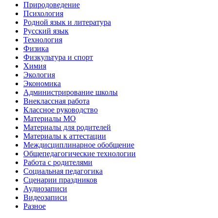
Природоведение
Психология
Родной язык и литература
Русский язык
Технология
Физика
Физкультура и спорт
Химия
Экология
Экономика
Администрирование школы
Внеклассная работа
Классное руководство
Материалы МО
Материалы для родителей
Материалы к аттестации
Междисциплинарное обобщение
Общепедагогические технологии
Работа с родителями
Социальная педагогика
Сценарии праздников
Аудиозаписи
Видеозаписи
Разное