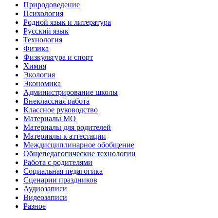
Природоведение
Психология
Родной язык и литература
Русский язык
Технология
Физика
Физкультура и спорт
Химия
Экология
Экономика
Администрирование школы
Внеклассная работа
Классное руководство
Материалы МО
Материалы для родителей
Материалы к аттестации
Междисциплинарное обобщение
Общепедагогические технологии
Работа с родителями
Социальная педагогика
Сценарии праздников
Аудиозаписи
Видеозаписи
Разное