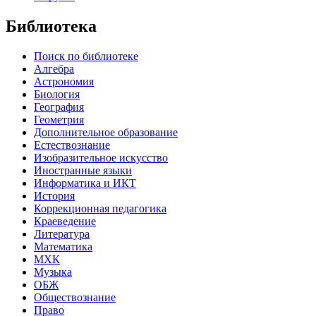
Библиотека
Поиск по библиотеке
Алгебра
Астрономия
Биология
География
Геометрия
Дополнительное образование
Естествознание
Изобразительное искусство
Иностранные языки
Информатика и ИКТ
История
Коррекционная педагогика
Краеведение
Литература
Математика
МХК
Музыка
ОБЖ
Обществознание
Право