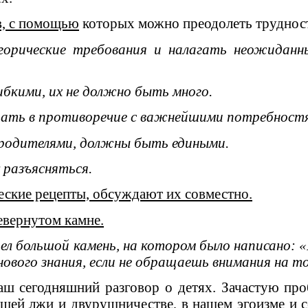
в, с помощью
которых можно преодолеть трудност
егорические требования и налагать неожидан
бкими, их не должно быть много.
упать в противоречие с важнейшими потребностя
е родителями, должны быть едиными.
 разъясняться.
еские рецепты, обсуждают их совместно.
евернутом камне.
 большой камень, на котором было написано: «П
 нового знания, если не обращаешь внимания на 
ш сегодняшний разговор о детях. Зачастую проб
 нашей лжи и двурушничестве, в нашем эгоизме и