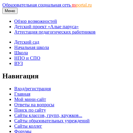
Образовательная социальная сеть
ns
portal.ru
Меню
Обзор возможностей
Детский проект «Алые паруса»
Аттестация педагогических работников
Детский сад
Начальная школа
Школа
НПО и СПО
ВУЗ
Навигация
Вход/регистрация
Главная
Мой мини-сайт
Ответы на вопросы
Поиск по сайту
Сайты классов, групп, кружков...
Сайты образовательных учреждений
Сайты коллег
Форумы