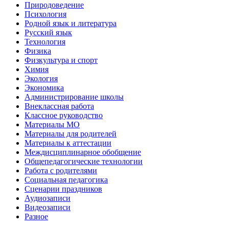
Природоведение
Психология
Родной язык и литература
Русский язык
Технология
Физика
Физкультура и спорт
Химия
Экология
Экономика
Администрирование школы
Внеклассная работа
Классное руководство
Материалы МО
Материалы для родителей
Материалы к аттестации
Междисциплинарное обобщение
Общепедагогические технологии
Работа с родителями
Социальная педагогика
Сценарии праздников
Аудиозаписи
Видеозаписи
Разное