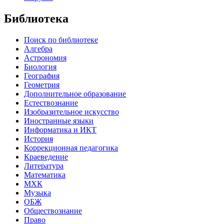
Библиотека
Поиск по библиотеке
Алгебра
Астрономия
Биология
География
Геометрия
Дополнительное образование
Естествознание
Изобразительное искусство
Иностранные языки
Информатика и ИКТ
История
Коррекционная педагогика
Краеведение
Литература
Математика
МХК
Музыка
ОБЖ
Обществознание
Право