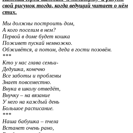
свой рисунок тогда, когда ведущий читает о нём
стих.
Мы должны построить дом,
А кого поселим в нем?
Первой в доме будет кошка
Поживет пускай немножко.
Обживётся, а потом, деда в гости позовём.
***
Кто у нас глава семьи-
Дедушка, конечно
Все заботы и проблемы
Знает повсеместно.
Внука в школу отведёт,
Внучку – на вязание
У него на каждый день
Большое расписание.
***
Наша бабушка – пчела
Встанет очень рано,