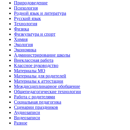
Природоведение
Психология
Родной язык и литература
Русский язык
Технология
Физика
Физкультура и спорт
Химия
Экология
Экономика
Администрирование школы
Внеклассная работа
Классное руководство
Материалы МО
Материалы для родителей
Материалы к аттестации
Междисциплинарное обобщение
Общепедагогические технологии
Работа с родителями
Социальная педагогика
Сценарии праздников
Аудиозаписи
Видеозаписи
Разное