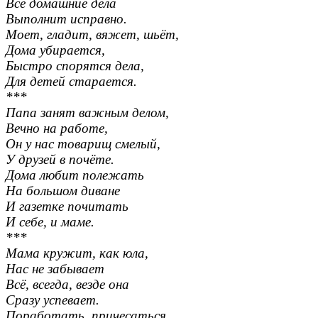
Все домашние дела
Выполнит исправно.
Моет, гладит, вяжет, шьёт,
Дома убирается,
Быстро спорятся дела,
Для детей старается.
***
Папа занят важным делом,
Вечно на работе,
Он у нас товарищ смелый,
У друзей в почёте.
Дома любит полежать
На большом диване
И газетке почитать
И себе, и маме.
***
Мама кружит, как юла,
Нас не забывает
Всё, всегда, везде она
Сразу успевает.
Поработать, причесаться