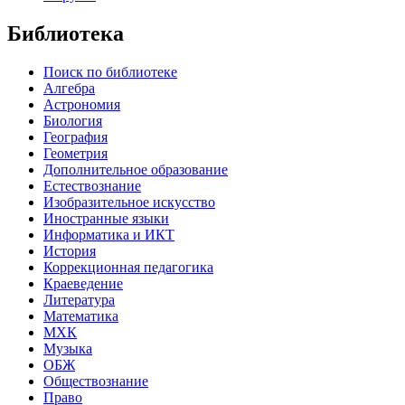
Библиотека
Поиск по библиотеке
Алгебра
Астрономия
Биология
География
Геометрия
Дополнительное образование
Естествознание
Изобразительное искусство
Иностранные языки
Информатика и ИКТ
История
Коррекционная педагогика
Краеведение
Литература
Математика
МХК
Музыка
ОБЖ
Обществознание
Право