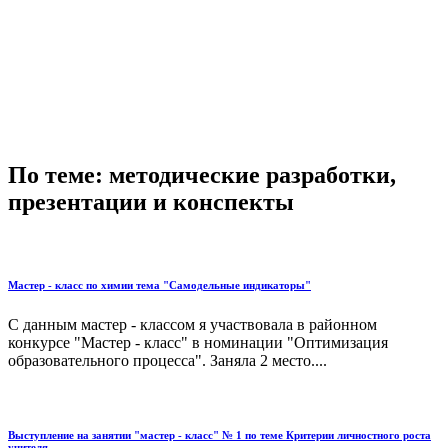
По теме: методические разработки,
презентации и конспекты
Мастер - класс по химии тема "Самодельные индикаторы"
С данным мастер - классом я участвовала в районном
конкурсе "Мастер - класс" в номинации "Оптимизация
образовательного процесса". Заняла 2 место....
Выступление на занятии "мастер - класс" № 1 по теме Критерии личностного роста
учителя