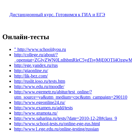
Дистанционный курс. Готовимся к ГИА и ЕГЭ
Онлайн-тесты
" http://www.school4you.ru
http://college.ru/about/?
_openstat=ZGlyZWN0LnlhbmRleC5ydTsyMjE0OTI4Oz
http://ege.yandex.ru/rus
http://giaonline.ru/
http://lik-bez.com/
http://ruslit.ioso.ru/tests.htm
http://www.edu.ru/moodle/
http://www.egemetr.ru/abitur/test_online/?
utm_source=ya&utm_medium=cpc&utm_campaign=290110
http://www.egeonline24.ru/
http://www.examen.ru/add/tests
http://www.gramota.ru/
http://www.saharina.ru/tests/?date=2010-12-28#class_9
http://www.school-tests.ru/online-ege-rus.html
http://www1.ege.edu.ru/online-testing/russian