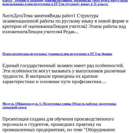
классе" готовит к экзамену девятиклассников. Материалы этого курса могут быть
использованы и при подготовке к ЕГЭ по русскому языку в 11 классе.
№п/пДатаТема занятияВиды работ1 Структура
экзаменационной работы по русскому языку в новой форме и
критерии её оцениванияЛекция учителя2 Этапы работы над
изложениемЛекция учителя4 Редак...
Психологическая подготовка учащихся при подготовке к ЕГЭ по физике
Единый государственный экзамен имеет ряд особенностей.
Эти особенности могут вызывать у выпускников различные
трудности. В материале приведены их краткие
характеристики и основные пути профилактики....
Модуль 1Микромодуль 1: Подготовка глины Область работы: подготовка
сырьевой смеси
Презентация создана для обучения производственного
персонала и студентов, прошедших правтику на
промышленных предприятиях, по теме "Оборудование