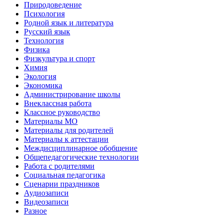
Природоведение
Психология
Родной язык и литература
Русский язык
Технология
Физика
Физкультура и спорт
Химия
Экология
Экономика
Администрирование школы
Внеклассная работа
Классное руководство
Материалы МО
Материалы для родителей
Материалы к аттестации
Междисциплинарное обобщение
Общепедагогические технологии
Работа с родителями
Социальная педагогика
Сценарии праздников
Аудиозаписи
Видеозаписи
Разное