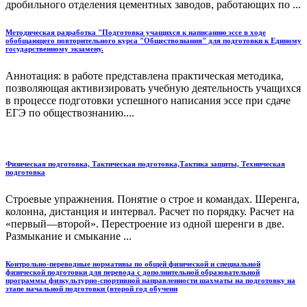
дробильного отделения цементных заводов, работающих по ...
Методическая разработка "Подготовка учащихся к написанию эссе в ходе
обобщающего повторительного курса "Обществознания" для подготовки к Единому
государственному экзамену.
Аннотация: в работе представлена практическая методика,
позволяющая активизировать учебную деятельность учащихся
в процессе подготовки успешного написания эссе при сдаче
ЕГЭ по обществознанию....
Физическая подготовка, Тактическая подготовка,Тактика защиты, Техническая
подготовка
Строевые упражнения. Понятие о строе и командах. Шеренга,
колонна, дистанция и интервал. Расчет по порядку. Расчет на
«первый—второй». Перестроение из одной шеренги в две.
Размыкание и смыкание ...
Контрольно-переводные нормативы по общей физической и специальной
физической подготовки для перевода с дополнительной образовательной
программы физкультурно-спортивной направленности шахматы на подготовку на
этапе начальной подготовки (второй год обучени