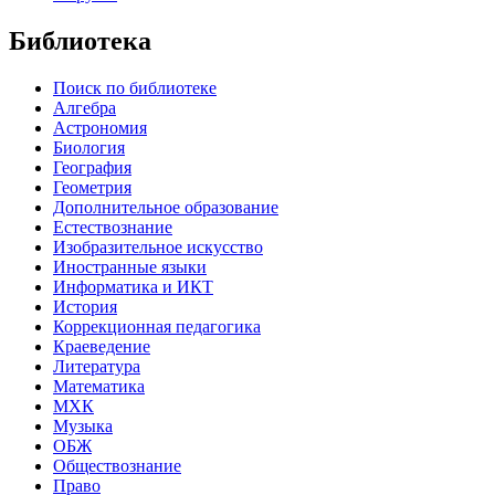
Библиотека
Поиск по библиотеке
Алгебра
Астрономия
Биология
География
Геометрия
Дополнительное образование
Естествознание
Изобразительное искусство
Иностранные языки
Информатика и ИКТ
История
Коррекционная педагогика
Краеведение
Литература
Математика
МХК
Музыка
ОБЖ
Обществознание
Право