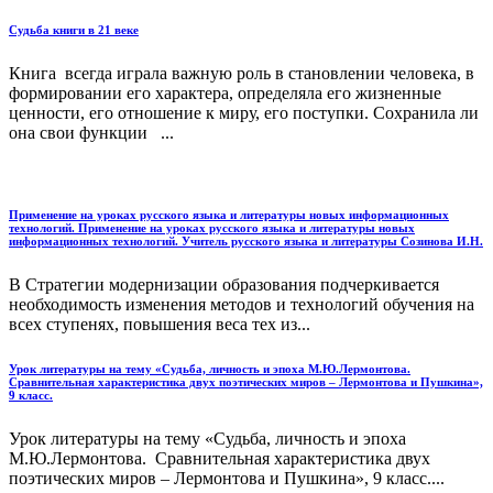
Судьба книги в 21 веке
Книга всегда играла важную роль в становлении человека, в
формировании его характера, определяла его жизненные
ценности, его отношение к миру, его поступки. Сохранила ли
она свои функции ...
Применение на уроках русского языка и литературы новых информационных
технологий. Применение на уроках русского языка и литературы новых
информационных технологий. Учитель русского языка и литературы Созинова И.Н.
В Стратегии модернизации образования подчеркивается
необходимость изменения методов и технологий обучения на
всех ступенях, повышения веса тех из...
Урок литературы на тему «Судьба, личность и эпоха М.Ю.Лермонтова.
Сравнительная характеристика двух поэтических миров – Лермонтова и Пушкина»,
9 класс.
Урок литературы на тему «Судьба, личность и эпоха
М.Ю.Лермонтова. Сравнительная характеристика двух
поэтических миров – Лермонтова и Пушкина», 9 класс....