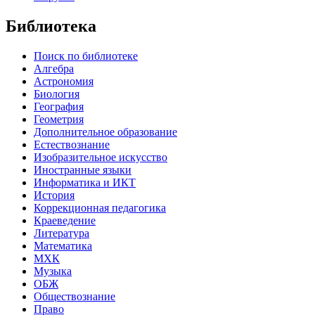
Библиотека
Поиск по библиотеке
Алгебра
Астрономия
Биология
География
Геометрия
Дополнительное образование
Естествознание
Изобразительное искусство
Иностранные языки
Информатика и ИКТ
История
Коррекционная педагогика
Краеведение
Литература
Математика
МХК
Музыка
ОБЖ
Обществознание
Право