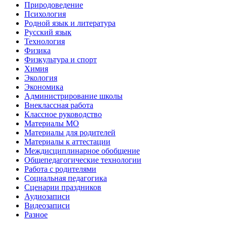
Природоведение
Психология
Родной язык и литература
Русский язык
Технология
Физика
Физкультура и спорт
Химия
Экология
Экономика
Администрирование школы
Внеклассная работа
Классное руководство
Материалы МО
Материалы для родителей
Материалы к аттестации
Междисциплинарное обобщение
Общепедагогические технологии
Работа с родителями
Социальная педагогика
Сценарии праздников
Аудиозаписи
Видеозаписи
Разное