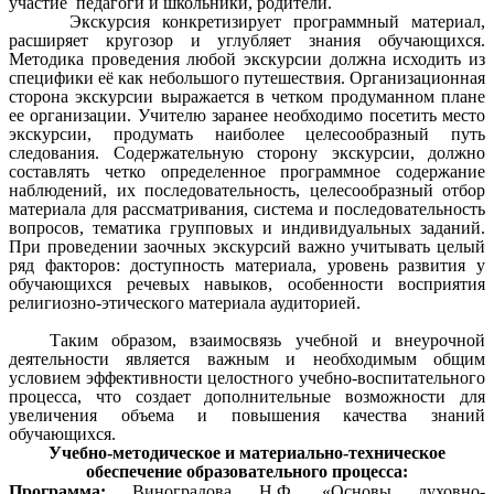
участие педагоги и школьники, родители.
Экскурсия конкретизирует программный материал,
расширяет кругозор и углубляет знания обучающихся.
Методика проведения любой экскурсии должна исходить из
специфики её как небольшого путешествия. Организационная
сторона экскурсии выражается в четком продуманном плане
ее организации. Учителю заранее необходимо посетить место
экскурсии, продумать наиболее целесообразный путь
следования. Содержательную сторону экскурсии, должно
составлять четко определенное программное содержание
наблюдений, их последовательность, целесообразный отбор
материала для рассматривания, система и последовательность
вопросов, тематика групповых и индивидуальных заданий.
При проведении заочных экскурсий важно учитывать целый
ряд факторов: доступность материала, уровень развития у
обучающихся речевых навыков, особенности восприятия
религиозно-этического материала аудиторией.
Таким образом, взаимосвязь учебной и внеурочной
деятельности является важным и необходимым общим
условием эффективности целостного учебно-воспитательного
процесса, что создает дополнительные возможности для
увеличения объема и повышения качества знаний
обучающихся.
Учебно-методическое и материально-техническое
обеспечение образовательного процесса:
Программа:
Виноградова Н.Ф. «Основы духовно-