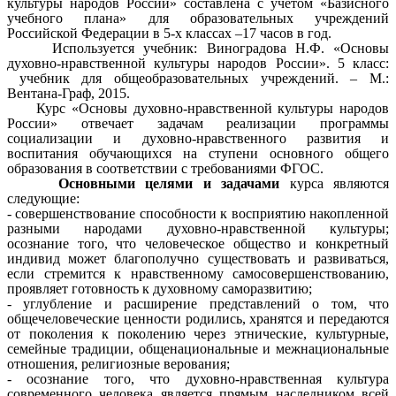
культуры народов России» составлена с учётом «Базисного
учебного плана» для образовательных учреждений
Российской Федерации в 5-х классах –17 часов в год.
Используется учебник: Виноградова Н.Ф. «Основы
духовно-нравственной культуры народов России». 5 класс:
учебник для общеобразовательных учреждений. – М.:
Вентана-Граф, 2015.
Курс «Основы духовно-нравственной культуры народов
России» отвечает задачам реализации программы
социализации и духовно-нравственного развития и
воспитания обучающихся на ступени основного общего
образования в соответствии с требованиями ФГОС.
Основными целями и задачами
курса являются
следующие:
- совершенствование способности к восприятию накопленной
разными народами духовно-нравственной культуры;
осознание того, что человеческое общество и конкретный
индивид может благополучно существовать и развиваться,
если стремится к нравственному самосовершенствованию,
проявляет готовность к духовному саморазвитию;
- углубление и расширение представлений о том, что
общечеловеческие ценности родились, хранятся и передаются
от поколения к поколению через этнические, культурные,
семейные традиции, общенациональные и межнациональные
отношения, религиозные верования;
- осознание того, что духовно-нравственная культура
современного человека является прямым наследником всей