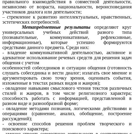
правильного взаимодействия в совместной деятельности,
независимо от возраста, национальности, вероисповедания
участников диалога или деятельности;
– стремление к развитию интеллектуальных, нравственных,
эстетических потребностей.
Метапредметные результаты
определяют круг
универсальных учебных действий разного типа
(познавательные, коммуникативные, рефлексивные,
информационные), которые успешно формируются
средствами данного предмета. Среди них:
- владение коммуникативной деятельностью, активное и
адекватное использование речевых средств для решения задач
общения с учетом
особенностей собеседников и ситуации общения (готовность
слушать собеседника и вести диалог; излагать свое мнение и
аргументировать свою точку зрения, оценивать события,
изложенные в текстах разных видов и жанров);
- овладение навыками смыслового чтения текстов различных
стилей и жанров, в том числе религиозного характера;
способность работать с информацией, представленной в
разном виде и разнообразной форме;
- овладение методами познания, логическими действиями и
операциями (сравнение, анализ, обобщение, построение
рассуждений);
- освоение способов решения проблем творческого и
поискового характера;
- умение строить совместную деятельность в соответствии с