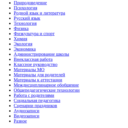
Природоведение
Психология
Родной язык и литература
Русский язык
Технология
Физика
Физкультура и спорт
Химия
Экология
Экономика
Администрирование школы
Внеклассная работа
Классное руководство
Материалы МО
Материалы для родителей
Материалы к аттестации
Междисциплинарное обобщение
Общепедагогические технологии
Работа с родителями
Социальная педагогика
Сценарии праздников
Аудиозаписи
Видеозаписи
Разное