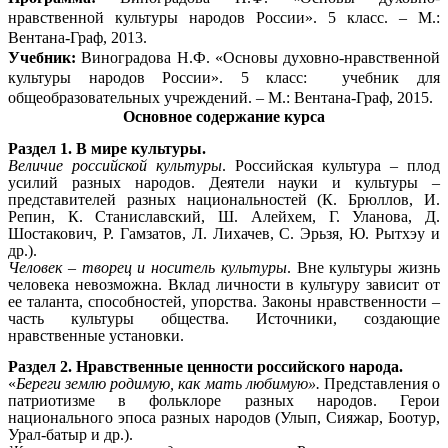
нравственной культуры народов России». 5 класс. – М.:
Вентана-Граф, 2013.
Учебник:
Виноградова Н.Ф. «Основы духовно-нравственной
культуры народов России». 5 класс: учебник для
общеобразовательных учреждений. – М.: Вентана-Граф, 2015.
Основное содержание курса
Раздел 1. В мире культуры.
Величие российской культуры
. Российская культура – плод
усилий разных народов. Деятели науки и культуры –
представителей разных национальностей (К. Брюллов, И.
Репин, К. Станиславский, Ш. Алейхем, Г. Уланова, Д.
Шостакович, Р. Гамзатов, Л. Лихачев, С. Эрьзя, Ю. Рытхэу и
др.).
Человек – творец и носитель культуры
. Вне культуры жизнь
человека невозможна. Вклад личности в культуру зависит от
ее таланта, способностей, упорства. Законы нравственности –
часть культуры общества. Источники, создающие
нравственные установки.
Раздел 2. Нравственные ценности российского народа.
«
Береги землю родимую, как мать любимую».
Представления о
патриотизме в фольклоре разных народов. Герои
национального эпоса разных народов (Улып, Сияжар, Боотур,
Урал-батыр и др.).