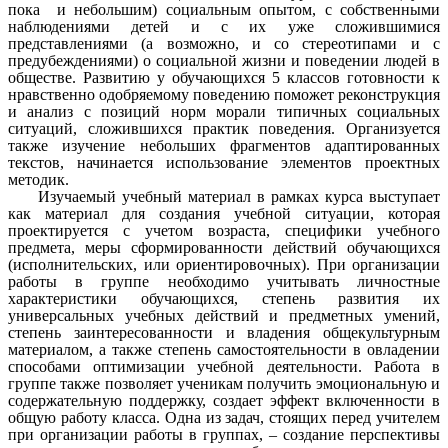
пока и небольшим) социальным опытом, с собственными
наблюдениями детей и с их уже сложившимися
представлениями (а возможно, и со стереотипами и с
предубеждениями) о социальной жизни и поведении людей в
обществе. Развитию у обучающихся 5 классов готовности к
нравственно одобряемому поведению поможет реконструкция
и анализ с позиций норм морали типичных социальных
ситуаций, сложившихся практик поведения. Организуется
также изучение небольших фрагментов адаптированных
текстов, начинается использование элементов проектных
методик.
Изучаемый учебный материал в рамках курса выступает
как материал для создания учебной ситуации, которая
проектируется с учетом возраста, специфики учебного
предмета, меры сформированности действий обучающихся
(исполнительских, или ориентировочных). При организации
работы в группе необходимо учитывать личностные
характеристики обучающихся, степень развития их
универсальных учебных действий и предметных умений,
степень заинтересованности и владения общекультурным
материалом, а также степень самостоятельности в овладении
способами оптимизации учебной деятельности. Работа в
группе также позволяет ученикам получить эмоциональную и
содержательную поддержку, создает эффект включенности в
общую работу класса. Одна из задач, стоящих перед учителем
при организации работы в группах, – создание перспективы