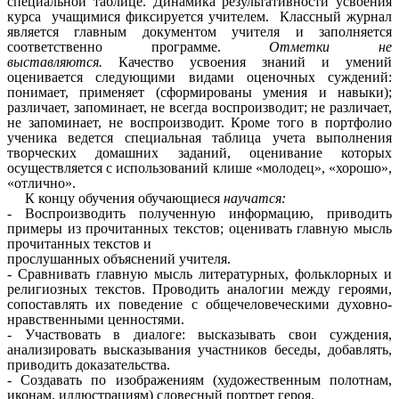
специальной таблице. Динамика результативности усвоения
курса учащимися фиксируется учителем. Классный журнал
является главным документом учителя и заполняется
соответственно программе.
Отметки не
выставляются.
Качество усвоения знаний и умений
оценивается следующими видами оценочных суждений:
понимает, применяет (сформированы умения и навыки);
различает, запоминает, не всегда воспроизводит; не различает,
не запоминает, не воспроизводит. Кроме того в портфолио
ученика ведется специальная таблица учета выполнения
творческих домашних заданий, оценивание которых
осуществляется с использований клише «молодец», «хорошо»,
«отлично».
К концу обучения обучающиеся
научатся:
- Воспроизводить полученную информацию, приводить
примеры из прочитанных текстов; оценивать главную мысль
прочитанных текстов и
прослушанных объяснений учителя.
- Сравнивать главную мысль литературных, фольклорных и
религиозных текстов. Проводить аналогии между героями,
сопоставлять их поведение с общечеловеческими духовно-
нравственными ценностями.
- Участвовать в диалоге: высказывать свои суждения,
анализировать высказывания участников беседы, добавлять,
приводить доказательства.
- Создавать по изображениям (художественным полотнам,
иконам, иллюстрациям) словесный портрет героя.