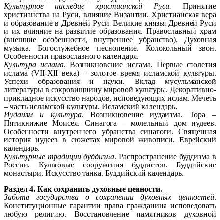
Культурное наследие христианской Руси.
Принятие
христианства на Руси, влияние Византии. Христианская вера
и образование в Древней Руси. Великие князья Древней Руси
и их влияние на развитие образования. Православный храм
(внешние особенности, внутреннее убранство). Духовная
музыка. Богослужебное песнопение. Колокольный звон.
Особенности православного календаря.
Культура ислама
. Возникновение ислама. Первые столетия
ислама (VII-XII века) – золотое время исламской культуры.
Успехи образования и науки. Вклад мусульманской
литературы в сокровищницу мировой культуры. Декоративно-
прикладное искусство народов, исповедующих ислам. Мечеть
– часть исламской культуры. Исламский календарь.
Иудаизм и культура
. Возникновение иудаизма. Тора –
Пятикнижие Моисея. Синагога – молельный дом иудеев.
Особенности внутреннего убранства синагоги. Священная
история иудеев в сюжетах мировой живописи. Еврейский
календарь.
Культурные традиции буддизма
. Распространение буддизма в
России. Культовые сооружения буддистов. Буддийские
монастыри. Искусство танка. Буддийский календарь.
Раздел 4. Как сохранить духовные ценности.
Забота государства о сохранении духовных ценностей
.
Конституционные гарантии права гражданина исповедовать
любую религию. Восстановление памятников духовной