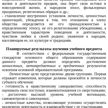
жизни и деятельности предков, она берет свои истоки в
повседневной жизни, в народном эпосе, фольклорных
праздниках, религиозных обрядах и др.;
- становление внутренних установок личности, ценностных
ориентаций, убеждения в том, что отношение к члену
общества определяется не его принадлежностью к
определенному этносу, не его религиозными убеждениями, а
нравственным характером поведения и деятельности,
чувством любви к своей родине, уважения к народам,
населяющим ее, их культуре и традициям.
Планируемые результаты изучения учебного предмета
В соответствии с федеральным государственным
стандартом основного общего образования содержание
данного предмета должно определять достижение
личностных,
метапредметных и предметных
результатов
освоения основной образовательной программы.
Личностные
цели представлены двумя группами. Первая
отражает изменения, которые должны произойти в личности
субъекта обучения:
- готовность к нравственному саморазвитию; способность
оценивать свои поступки, взаимоотношения со сверстниками;
- достаточно высокий уровень учебной мотивации,
самоконтроля и самооценки;
- личностные качества, позволяющие успешно осуществлять
различную деятельность и взаимодействие с ее участниками.