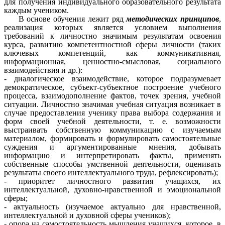
для получения индивидуального образовательного результата
каждым учеником.
В основе обучения лежит ряд
методических принципов
,
реализация которых является условием выполнения
требований к личностно значимым результатам освоения
курса, развитию компетентностной сферы личности (таких
ключевых компетенций, как коммуникативная,
информационная, ценностно-смысловая, социального
взаимодействия и др.):
- диалогическое взаимодействие, которое подразумевает
демократическое, субъект-субъектное построение учебного
процесса, взаимодополнение фактов, точек зрения, учебной
ситуации. Личностно значимая учебная ситуация возникает в
случае предоставления ученику права выбора содержания и
форм своей учебной деятельности, т. е. возможности
выстраивать собственную коммуникацию с изучаемым
материалом, формировать и формулировать самостоятельные
суждения и аргументированные мнения, добывать
информацию и интерпретировать факты, применять
собственные способы умственной деятельности, оценивать
результаты своего интеллектуального труда, рефлексировать);
- приоритет личностного развития учащихся, их
интеллектуальной, духовно-нравственной и эмоциональной
сферы;
- актуальность (изучаемое актуально для нравственной,
интеллектуальной и духовной сферы учеников);
- опора на самостоятельность мышления учащихся, которое, в