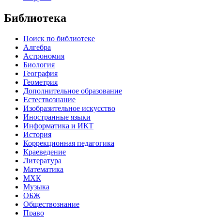
Библиотека
Поиск по библиотеке
Алгебра
Астрономия
Биология
География
Геометрия
Дополнительное образование
Естествознание
Изобразительное искусство
Иностранные языки
Информатика и ИКТ
История
Коррекционная педагогика
Краеведение
Литература
Математика
МХК
Музыка
ОБЖ
Обществознание
Право