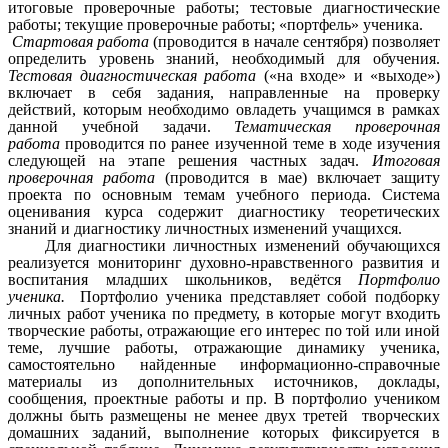
итоговые проверочные работы; тестовые диагностические
работы; текущие проверочные работы; «портфель» ученика.
Стартовая работа
(проводится в начале сентября) позволяет
определить уровень знаний, необходимый для обучения.
Тестовая диагностическая работа
(«на входе» и «выходе»)
включает в себя задания, направленные на проверку
действий, которым необходимо овладеть учащимся в рамках
данной учебной задачи.
Тематическая проверочная
работа
проводится по ранее изученной теме в ходе изучения
следующей на этапе решения частных задач.
Итоговая
проверочная работа
(проводится в мае) включает защиту
проекта по основным темам учебного периода. Система
оценивания курса содержит диагностику теоретических
знаний и диагностику личностных изменений учащихся.
Для диагностики личностных изменений обучающихся
реализуется мониторинг духовно-нравственного развития и
воспитания младших школьников, ведётся
Портфолио
ученика.
Портфолио ученика представляет собой подборку
личных работ ученика по предмету, в которые могут входить
творческие работы, отражающие его интерес по той или иной
теме, лучшие работы, отражающие динамику ученика,
самостоятельно найденные информационно-справочные
материалы из дополнительных источников, доклады,
сообщения, проектные работы и пр. В портфолио учеником
должны быть размещены не менее двух третей творческих
домашних заданий, выполнение которых фиксируется в