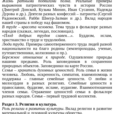
Жизнь ратными подвигами полна
. Реальные примеры
выражения патриотических чувств в истории России
(Дмитрий Донской, Кузьма Минин, Иван Сусанин, Надежда
Дурова и др.). Деятели разных конфессий – патриоты (Сергий
Радонежский, Рабби Шнеур-Залман и др.). Вклад народов
нашей страны в победу над фашизмом.
В труде – красота человека
. Тема труда в фольклоре разных
народов (сказках, легендах, пословицах).
«
Плод добрых трудов славен…».
Буддизм, ислам,
христианство о труде и трудолюбии.
Люди труда.
Примеры самоотверженного труда людей разной
национальности на благо родины (землепроходцы, ученые,
путешественники, колхозники и пр.).
Бережное отношение к природе.
Одушевление природы
нашими предками. Роль заповедников в сохранении
природных объектов. Заповедники на карте России.
Семья – хранитель духовных ценностей
. Роль семьи в жизни
человека. Любовь, искренность, симпатия, взаимопомощь и
поддержка – главные семейные ценности. О любви и
милосердии в разных религиях. Семейные ценности в
православии, буддизме, исламе, иудаизме. Взаимоотношения
членов семьи. Отражение ценностей семьи в фольклоре
разных народов. Семья – первый трудовой коллектив.
Раздел 3. Религия и культура.
Роль религии в развитии культуры
. Вклад религии в развитие
материальной и духовной культуры общества.