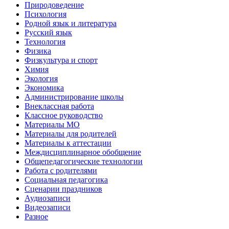
Природоведение
Психология
Родной язык и литература
Русский язык
Технология
Физика
Физкультура и спорт
Химия
Экология
Экономика
Администрирование школы
Внеклассная работа
Классное руководство
Материалы МО
Материалы для родителей
Материалы к аттестации
Междисциплинарное обобщение
Общепедагогические технологии
Работа с родителями
Социальная педагогика
Сценарии праздников
Аудиозаписи
Видеозаписи
Разное