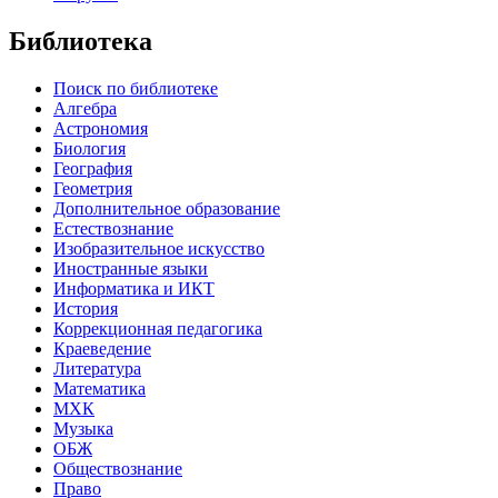
Библиотека
Поиск по библиотеке
Алгебра
Астрономия
Биология
География
Геометрия
Дополнительное образование
Естествознание
Изобразительное искусство
Иностранные языки
Информатика и ИКТ
История
Коррекционная педагогика
Краеведение
Литература
Математика
МХК
Музыка
ОБЖ
Обществознание
Право