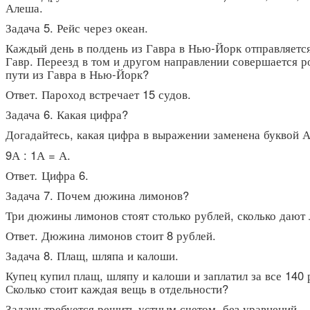
Алеша.
Задача 5. Рейс через океан.
Каждый день в полдень из Гавра в Нью-Йорк отправляется
Гавр. Переезд в том и другом направлении совершается р
пути из Гавра в Нью-Йорк?
Ответ.
Пароход встречает 15 судов.
Задача 6. Какая цифра?
Догадайтесь, какая цифра в выражении заменена буквой А
9А : 1А = А.
Ответ
.
Цифра 6.
Задача 7. Почем дюжина лимонов?
Три дюжины лимонов стоят столько рублей, сколько дают
Ответ.
Дюжина лимонов стоит 8 рублей.
Задача 8. Плащ, шляпа и калоши.
Купец купил плащ, шляпу и калоши и заплатил за все 140
Сколько стоит каждая вещь в отдельности?
Задачу требуется решить устным счетом, без уравнений.