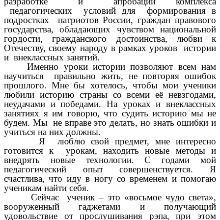
разработке и апробации комплекса
педагогических условий для формирования в
подростках патриотов России, граждан правового
государства, обладающих чувством национальной
гордости, гражданского достоинства, любви к
Отечеству, своему народу в рамках уроков истории
и внеклассных занятий.
Именно уроки истории позволяют всем нам
научиться правильно жить, не повторяя ошибок
прошлого. Мне бы хотелось, чтобы мои ученики
любили историю страны со всеми её невзгодами,
неудачами и победами. На уроках и внеклассных
занятиях я им говорю, что судить историю мы не
будем. Мы не вправе это делать, но знать ошибки и
учиться на них должны.
Я люблю свой предмет, мне интересно
готовится к урокам, находить новые методы и
внедрять новые технологии. С годами мой
педагогический опыт совершенствуется. Я
счастлива, что иду в ногу со временем и помогаю
ученикам найти себя.
Сейчас ученик – это «восьмое чудо света»,
вооруженный гаджетами и получающий
удовольствие от прослушивания рэпа, при этом