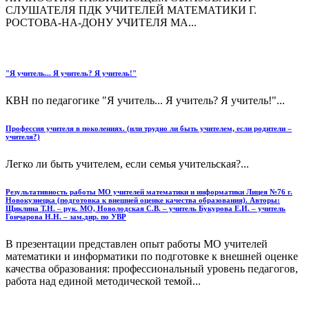
СЛУШАТЕЛЯ ПДК УЧИТЕЛЕЙ МАТЕМАТИКИ Г.
РОСТОВА-НА-ДОНУ УЧИТЕЛЯ МА...
"Я учитель... Я учитель? Я учитель!"
КВН по педагогике "Я учитель... Я учитель? Я учитель!"...
Профессия учителя в поколениях. (или трудно ли быть учителем, если родители –
учителя?)
Легко ли быть учителем, если семья учительская?...
Результативность работы МО учителей математики и информатики Лицея №76 г.
Новокузнецка (подготовка к внешней оценке качества образования). Авторы:
Щиклина Т.Н. – рук. МО, Новолодская С.В. – учитель Букурова Е.И. – учитель
Гончарова Н.Н. – зам.дир. по УВР
В презентации представлен опыт работы МО учителей
математики и информатики по подготовке к внешней оценке
качества образования: профессиональный уровень педагогов,
работа над единой методической темой...