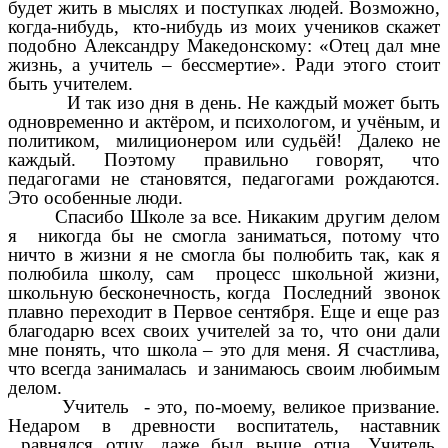
будет жить в мыслях и поступках людей.
Возможно,
когда-нибудь, кто-нибудь из моих учеников скажет
подобно Александру Македонскому: «Отец дал мне
жизнь, а учитель – бессмертие». Ради этого стоит
быть учителем.
И так изо дня в день. Не каждый может быть
одновременно и актёром, и психологом, и учёным, и
политиком, милиционером или судьёй! Далеко не
каждый. Поэтому правильно говорят, что
педагогами не становятся, педагогами рождаются.
Это особенные люди.
Спасибо Школе за все. Никаким другим делом
я никогда бы не смогла заниматься, потому что
ничто в жизни я не смогла бы полюбить так, как я
полюбила школу, сам процесс школьной жизни,
школьную бесконечность, когда Последний звонок
плавно переходит в Первое сентября. Еще и еще раз
благодарю всех своих учителей за то, что они дали
мне понять, что школа – это для меня. Я счастлива,
что всегда занималась и занимаюсь своим любимым
делом.
Учитель - это, по-моему, великое призвание.
Недаром в древности воспитатель, наставник
равнялся отцу, даже был выше отца. Учитель,