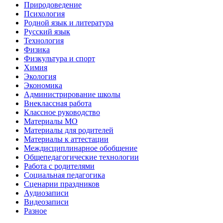
Природоведение
Психология
Родной язык и литература
Русский язык
Технология
Физика
Физкультура и спорт
Химия
Экология
Экономика
Администрирование школы
Внеклассная работа
Классное руководство
Материалы МО
Материалы для родителей
Материалы к аттестации
Междисциплинарное обобщение
Общепедагогические технологии
Работа с родителями
Социальная педагогика
Сценарии праздников
Аудиозаписи
Видеозаписи
Разное