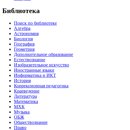
Библиотека
Поиск по библиотеке
Алгебра
Астрономия
Биология
География
Геометрия
Дополнительное образование
Естествознание
Изобразительное искусство
Иностранные языки
Информатика и ИКТ
История
Коррекционная педагогика
Краеведение
Литература
Математика
МХК
Музыка
ОБЖ
Обществознание
Право