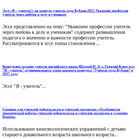
Эссе «Я – учитель!» на конкурс учитель года Кубани 2015 Уважение профессии
учитель через любовь к делу и ученикам
Эссе представленно на тему: "Уважение профессии учитель
через любовь к делу и ученикам" содержит размышления
педагога о значении и важности профессии учитель.
Рассматриваются в эссе этапы становления ...
Конкурсное задание учителя английского языка Шахрай И. А. г. Горячий Ключ эссе
"Я - учитель" муниципального этапа краевого конкурса "Учитель года Кубани" в
2017 году
Эссе "Я - учитель"...
Семинар для учителей-дефектологов и учителей-логопедов: «Особенности
практической работы учителей-дефектологов и учителей-логопедов в условиях
Центра»
Использование кинезиологических упражнений с детьми
старшего дошкольного возраста школьного возраста...