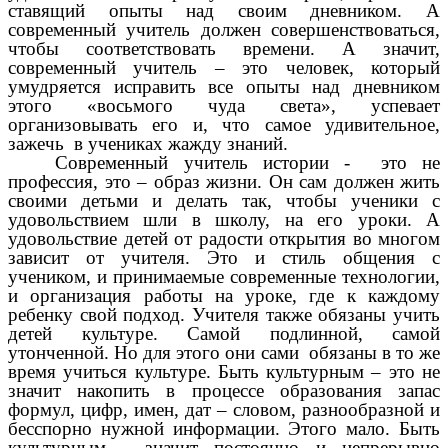
ставящий опыты над своим дневником. А
современный учитель должен совершенствоваться,
чтобы соответствовать времени. А значит,
современный учитель – это человек, который
умудряется исправить все опыты над дневником
этого «восьмого чуда света», успевает
организовывать его и, что самое удивительное,
зажечь в учениках жажду знаний.
Современный учитель истории - это не
профессия, это – образ жизни. Он сам должен жить
своими детьми и делать так, чтобы ученики с
удовольствием шли в школу, на его уроки. А
удовольствие детей от радости открытия во многом
зависит от учителя. Это и стиль общения с
учеником, и принимаемые современные технологии,
и организация работы на уроке, где к каждому
ребенку свой подход. Учителя также обязаны учить
детей культуре. Самой подлинной, самой
утонченной. Но для этого они сами обязаны в то же
время учиться культуре. Быть культурным – это не
значит накопить в процессе образования запас
формул, цифр, имен, дат – словом, разнообразной и
бесспорно нужной информации. Этого мало. Быть
культурным - значит постоянно и непрерывно