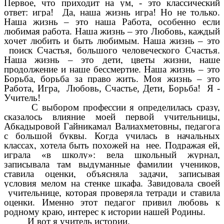
Первое, что приходит на ум, - это классический
ответ: игра! Да, наша жизнь игра! Но не только.
Наша жизнь – это наша Работа, особенно если
любимая работа. Наша жизнь – это Любовь, каждый
хочет любить и быть любимым. Наша жизнь – это
поиск Счастья, большого человеческого Счастья.
Наша жизнь – это дети, цветы жизни, наше
продолжение и наше бессмертие. Наша жизнь – это
Борьба, борьба за право жить. Моя жизнь – это
Работа, Игра, Любовь, Счастье, Дети, Борьба! Я -
Учитель!
С выбором профессии я определилась сразу,
сказалось влияние моей первой учительницы,
Абкадыровой Гайникамал Валиахметовны, педагога
с большой буквы. Когда училась в начальных
классах, хотела быть похожей на нее. Подражая ей,
играла «в школу»: вела школьный журнал,
записывала там выдуманные фамилии учеников,
ставила оценки, объясняла задачи, записывая
условия мелом на стенке шкафа. Завидовала своей
учительнице, которая проверяла тетради и ставила
оценки. Именно этот педагог привил любовь к
родному краю, интерес к истории нашей Родины.
И вот я учитель истории.