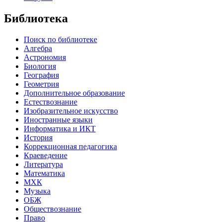
Библиотека
Поиск по библиотеке
Алгебра
Астрономия
Биология
География
Геометрия
Дополнительное образование
Естествознание
Изобразительное искусство
Иностранные языки
Информатика и ИКТ
История
Коррекционная педагогика
Краеведение
Литература
Математика
МХК
Музыка
ОБЖ
Обществознание
Право