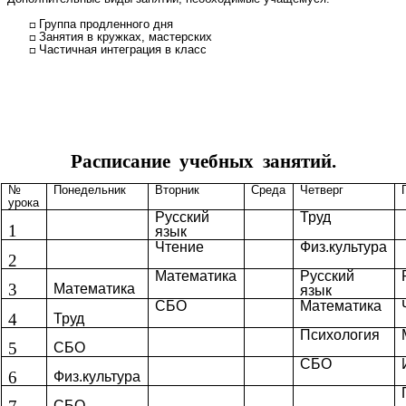
Группа продленного дня
Занятия в кружках, мастерских
Частичная интеграция в класс
Расписание учебных занятий.
№
Понедельник
Вторник
Среда
Четверг
урока
Русский
Труд
1
язык
Чтение
Физ.культура
2
Математика
Русский
3
Математика
язык
СБО
Математика
4
Труд
Психология
5
СБО
СБО
6
Физ.культура
СБО