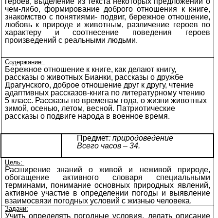
героев, выделение из текста некоторых предложений о
чем-либо, формирование доброго отношения к книге,
знакомство с понятиями- подвиг, бережное отношение,
любовь к природе и животным, различение героев по
характеру и соотнесение поведения героев
произведений с реальными людьми.
Содержание:
Бережное отношение к книге, как делают книгу,
рассказы о животных Бианки, рассказы о дружбе
Драгунского, доброе отношение друг к другу, чтение
адаптивных рассказов-книга по литературному чтению
5 класс. Рассказы по временам года, о жизни животных
зимой, осенью, летом, весной. Патриотические
рассказы о подвиге народа в военное время.
Предмет
: природоведение
Всего часов – 34.
Цель:
Расширение знаний о живой и неживой природе,
обогащение активного словаря специальными
терминами, понимание основных природных явлений,
активное участие в определении погоды и выявление
взаимосвязи погодных условий с жизнью человека.
Задачи:
Учить определять погодные условия, делать описание