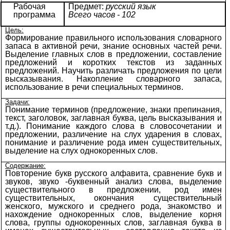
Рабочая
Предмет:
русский язык
программа
Всего часов - 102
Цель:
Формирование правильного использования словарного
запаса в активной речи, знание основных частей речи.
Выделение главных слов в предложении, составление
предложений и коротких текстов из заданных
предложений. Научить различать предложения по цели
высказывания. Накопление словарного запаса,
использование в речи специальных терминов.
Задачи:
Понимание терминов (предложение, знаки препинания,
текст, заголовок, заглавная буква, цель высказывания и
т.д.). Понимание каждого слова в словосочетании и
предложении, различение на слух ударения в словах,
понимание и различение рода имен существительных,
выделение на слух однокоренных слов.
Содержание:
Повторение букв русского алфавита, сравнение букв и
звуков, звуко -буквенный анализ слова, выделение
существительного в предложении, род имен
существительных, окончания существительный
женского, мужского и среднего рода, знакомство и
нахождение однокоренных слов, выделение корня
слова, группы однокоренных слов, заглавная буква в