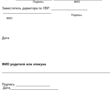
Подпись ФИО
Заместитель директора по УВР: _____________________
____________________________
Подпись
ФИО
Дата
ФИО родителя или опекуна
______________________________________________________________
Подпись ____________________
Дата____________________________