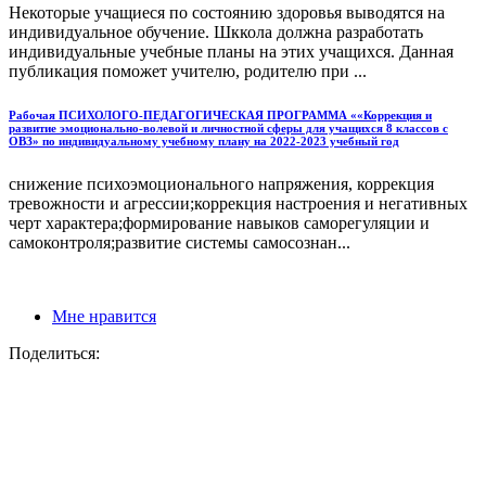
Некоторые учащиеся по состоянию здоровья выводятся на
индивидуальное обучение. Шккола должна разработать
индивидуальные учебные планы на этих учащихся. Данная
публикация поможет учителю, родителю при ...
Рабочая ПСИХОЛОГО-ПЕДАГОГИЧЕСКАЯ ПРОГРАММА ««Коррекция и
развитие эмоционально-волевой и личностной сферы для учащихся 8 классов с
ОВЗ» по индивидуальному учебному плану на 2022-2023 учебный год
снижение психоэмоционального напряжения, коррекция
тревожности и агрессии;коррекция настроения и негативных
черт характера;формирование навыков саморегуляции и
самоконтроля;развитие системы самосознан...
Мне нравится
Поделиться: