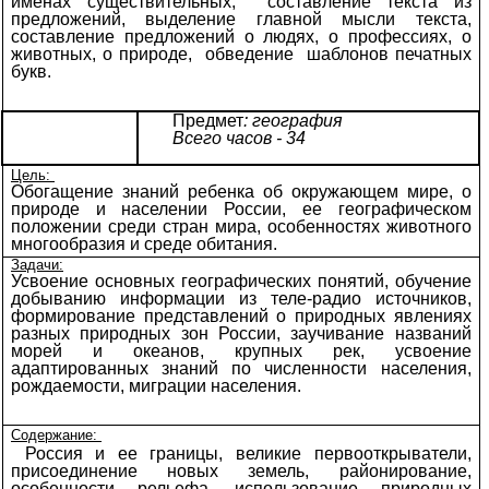
именах существительных, составление текста из
предложений, выделение главной мысли текста,
составление предложений о людях, о профессиях, о
животных, о природе, обведение шаблонов печатных
букв.
Предмет
: география
Всего часов - 34
Цель:
Обогащение знаний ребенка об окружающем мире, о
природе и населении России, ее географическом
положении среди стран мира, особенностях животного
многообразия и среде обитания.
Задачи:
Усвоение основных географических понятий, обучение
добыванию информации из теле-радио источников,
формирование представлений о природных явлениях
разных природных зон России, заучивание названий
морей и океанов, крупных рек, усвоение
адаптированных знаний по численности населения,
рождаемости, миграции населения.
Содержание:
Россия и ее границы, великие первооткрыватели,
присоединение новых земель, районирование,
особенности рельефа, использование природных