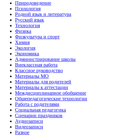
Природоведение
Психология
Родной язык и литература
Русский язык
Технология
Физика
Физкультура и спорт
Химия
Экология
Экономика
Администрирование школы
Внеклассная работа
Классное руководство
Материалы МО
Материалы для родителей
Материалы к аттестации
Междисциплинарное обобщение
Общепедагогические технологии
Работа с родителями
Социальная педагогика
Сценарии праздников
Аудиозаписи
Видеозаписи
Разное