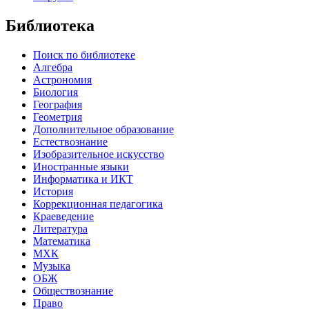
Библиотека
Поиск по библиотеке
Алгебра
Астрономия
Биология
География
Геометрия
Дополнительное образование
Естествознание
Изобразительное искусство
Иностранные языки
Информатика и ИКТ
История
Коррекционная педагогика
Краеведение
Литература
Математика
МХК
Музыка
ОБЖ
Обществознание
Право