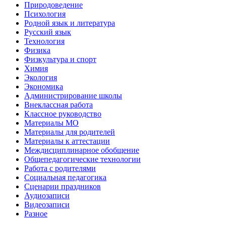
Природоведение
Психология
Родной язык и литература
Русский язык
Технология
Физика
Физкультура и спорт
Химия
Экология
Экономика
Администрирование школы
Внеклассная работа
Классное руководство
Материалы МО
Материалы для родителей
Материалы к аттестации
Междисциплинарное обобщение
Общепедагогические технологии
Работа с родителями
Социальная педагогика
Сценарии праздников
Аудиозаписи
Видеозаписи
Разное