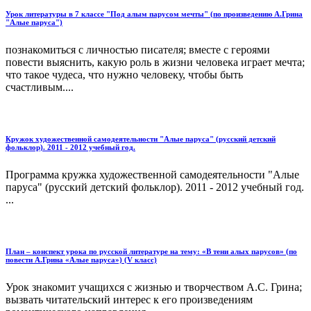
Урок литературы в 7 классе "Под алым парусом мечты" (по произведению А.Грина
"Алые паруса")
познакомиться с личностью писателя; вместе с героями
повести выяснить, какую роль в жизни человека играет мечта;
что такое чудеса, что нужно человеку, чтобы быть
счастливым....
Кружок художественной самодеятельности "Алые паруса" (русский детский
фольклор). 2011 - 2012 учебный год.
Программа кружка художественной самодеятельности "Алые
паруса" (русский детский фольклор). 2011 - 2012 учебный год.
...
План – конспект урока по русской литературе на тему: «В тени алых парусов» (по
повести А.Грина «Алые паруса») (V класс)
Урок знакомит учащихся с жизнью и творчеством А.С. Грина;
вызвать читательский интерес к его произведениям