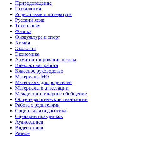
Природоведение
Психология
Родной язык и литература
Русский язык
Технология
Физика
Физкультура и спорт
Химия
Экология
Экономика
Администрирование школы
Внеклассная работа
Классное руководство
Материалы МО
Материалы для родителей
Материалы к аттестации
Междисциплинарное обобщение
Общепедагогические технологии
Работа с родителями
Социальная педагогика
Сценарии праздников
Аудиозаписи
Видеозаписи
Разное