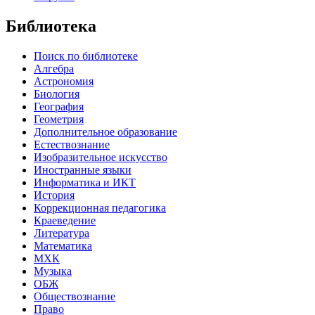
Библиотека
Поиск по библиотеке
Алгебра
Астрономия
Биология
География
Геометрия
Дополнительное образование
Естествознание
Изобразительное искусство
Иностранные языки
Информатика и ИКТ
История
Коррекционная педагогика
Краеведение
Литература
Математика
МХК
Музыка
ОБЖ
Обществознание
Право