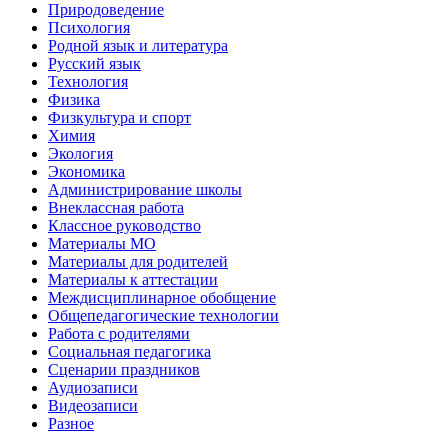
Природоведение
Психология
Родной язык и литература
Русский язык
Технология
Физика
Физкультура и спорт
Химия
Экология
Экономика
Администрирование школы
Внеклассная работа
Классное руководство
Материалы МО
Материалы для родителей
Материалы к аттестации
Междисциплинарное обобщение
Общепедагогические технологии
Работа с родителями
Социальная педагогика
Сценарии праздников
Аудиозаписи
Видеозаписи
Разное