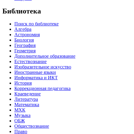
Библиотека
Поиск по библиотеке
Алгебра
Астрономия
Биология
География
Геометрия
Дополнительное образование
Естествознание
Изобразительное искусство
Иностранные языки
Информатика и ИКТ
История
Коррекционная педагогика
Краеведение
Литература
Математика
МХК
Музыка
ОБЖ
Обществознание
Право