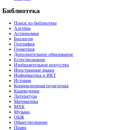
Библиотека
Поиск по библиотеке
Алгебра
Астрономия
Биология
География
Геометрия
Дополнительное образование
Естествознание
Изобразительное искусство
Иностранные языки
Информатика и ИКТ
История
Коррекционная педагогика
Краеведение
Литература
Математика
МХК
Музыка
ОБЖ
Обществознание
Право