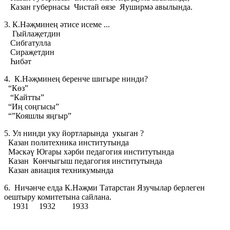
Казан губернасы Чистай өязе Яуширмә авылында.
3. К.Нәҗминең әтисе исеме ...
Гыйлаҗетдин
Сибгатулла
Сираҗетдин
Һибәт
4. К.Нәҗминең беренче шигыре нинди?
“Көз”
“Кайтты”
“Иң соңгысы”
“”Кояшлы яңгыр”
5. Ул нинди уку йортларында укыган ?
Казан политехника институтында
Мәскәү Югары хәрби педагогия институтында
Казан Көнчыгыш педагогия институтында
Казан авиация техникумында
6. Ничәнче елда К.Нәҗми Татарстан Язучылар берлеген
оештыру комитетына сайлана.
1931 1932 1933