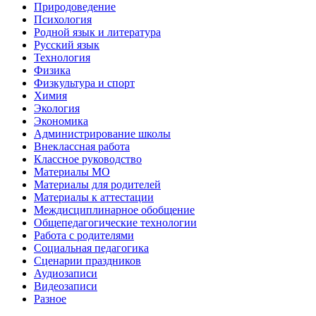
Природоведение
Психология
Родной язык и литература
Русский язык
Технология
Физика
Физкультура и спорт
Химия
Экология
Экономика
Администрирование школы
Внеклассная работа
Классное руководство
Материалы МО
Материалы для родителей
Материалы к аттестации
Междисциплинарное обобщение
Общепедагогические технологии
Работа с родителями
Социальная педагогика
Сценарии праздников
Аудиозаписи
Видеозаписи
Разное