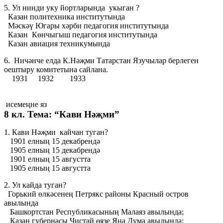
5. Ул нинди уку йортларында укыган ?
Казан политехника институтында
Мәскәү Югары хәрби педагогия институтында
Казан Көнчыгыш педагогия институтында
Казан авиация техникумында
6. Ничәнче елда К.Нәҗми Татарстан Язучылар берлеген
оештыру комитетына сайлана.
1931 1932 1933
исемеңне яз
8 кл. Тема: “Кави Нәҗми”
1. Кави Нәҗми кайчан туган?
1901 елның 15 декабрендә
1905 елның 15 декабрендә
1901 елның 15 августта
1905 елның 15 августта
2. Ул кайда туган?
Горький өлкәсенең Петрякс районы Красный остров
авылында
Башкортстан Республикасының Малаяз авылында;
Казан губернасы Чистай өязе Яңа Дума авылында;