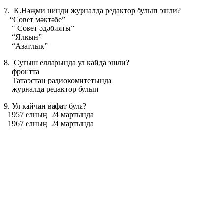
7. К.Нәҗми нинди журналда редактор булып эшли?
“Совет мәктәбе”
“ Совет әдәбияты”
“Ялкын”
“Азатлык”
8. Сугыш елларында ул кайда эшли?
фронтта
Татарстан радиокомитетында
журналда редактор булып
9. Ул кайчан вафат була?
1957 елның 24 мартында
1967 елның 24 мартында