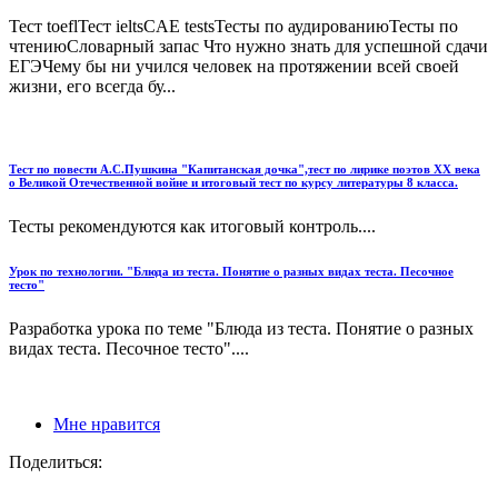
Тест toeflТест ieltsCAE testsТесты по аудированиюТесты по
чтениюСловарный запас Что нужно знать для успешной сдачи
ЕГЭЧему бы ни учился человек на протяжении всей своей
жизни, его всегда бу...
Тест по повести А.С.Пушкина "Капитанская дочка",тест по лирике поэтов ХХ века
о Великой Отечественной войне и итоговый тест по курсу литературы 8 класса.
Тесты рекомендуются как итоговый контроль....
Урок по технологии. "Блюда из теста. Понятие о разных видах теста. Песочное
тесто"
Разработка урока по теме "Блюда из теста. Понятие о разных
видах теста. Песочное тесто"....
Мне нравится
Поделиться: