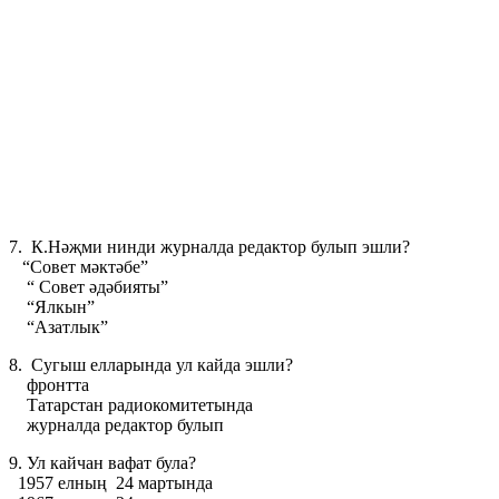
7. К.Нәҗми нинди журналда редактор булып эшли?
“Совет мәктәбе”
“ Совет әдәбияты”
“Ялкын”
“Азатлык”
8. Сугыш елларында ул кайда эшли?
фронтта
Татарстан радиокомитетында
журналда редактор булып
9. Ул кайчан вафат була?
1957 елның 24 мартында