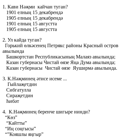
1. Кави Нәҗми кайчан туган?
1901 елның 15 декабрендә
1905 елның 15 декабрендә
1901 елның 15 августта
1905 елның 15 августта
2. Ул кайда туган?
Горький өлкәсенең Петрякс районы Красный остров
авылында
Башкортстан Республикасының Малаяз авылында;
Казан губернасы Чистай өязе Яңа Дума авылында;
Казан губернасы Чистай өязе Яуширмә авылында.
3. К.Нәҗминең әтисе исеме ...
Гыйлаҗетдин
Сибгатулла
Сираҗетдин
Һибәт
4. К.Нәҗминең беренче шигыре нинди?
“Көз”
“Кайтты”
“Иң соңгысы”
“”Кояшлы яңгыр”