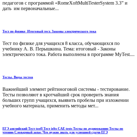
педагогов с программой «RomeXoftMultiTesterSystem 3.3” и
дать им первоначальные...
Тест по физике_Итоговый тест. Законы электрического тока
Тест по физике для учащихся 8 класса, обучающихся по
учебнику А. В. Перышкина. Тема: итоговый - Законы
электрического тока. Работа выполнена в программе MyTest....
Тесты. Виды тестов
Важнейший элемент рейтиноговой системы - тестирование.
Тесты позволяют в кротчайший срок проверить знания
больших групп учащихся, выявить пробелы при изложении
учебного материала, применить методы мет...
ЕГЭ английский Тест toefl Тест ielts CAE tests Тесты по аудированию Тесты по
чтению Словарный запас Что нужно знать для успешной сдачи ЕГЭ