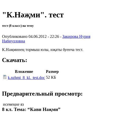
"К.Нәҗми". тест
тест (8 класс) на тему
Опубликовано 04.06.2012 - 22:26 -
Закирова Нурия
Набиулловна
К.Нәҗминең тормыш юлы, иҗаты буенча тест.
Скачать:
Вложение
Размер
52 КБ
k.nzhmi_8_kl._test.doc
Предварительный просмотр:
исемеңне яз
8 кл. Тема: “Кави Нәҗми”