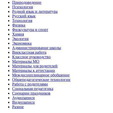
Природоведение
Психология
Родной язык и литература
Русский язык
Технология
Физика
Физкультура и спорт
Химия
Экология
Экономика
Администрирование школы
Внеклассная работа
Классное руководство
Материалы МО
Материалы для родителей
Материалы к аттестации
Междисциплинарное обобщение
Общепедагогические технологии
Работа с родителями
Социальная педагогика
Сценарии праздников
Аудиозаписи
Видеозаписи
Разное