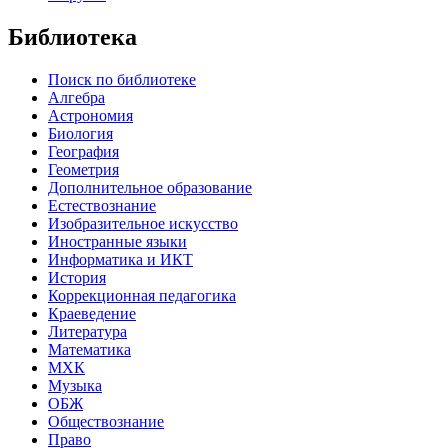
Библиотека
Поиск по библиотеке
Алгебра
Астрономия
Биология
География
Геометрия
Дополнительное образование
Естествознание
Изобразительное искусство
Иностранные языки
Информатика и ИКТ
История
Коррекционная педагогика
Краеведение
Литература
Математика
МХК
Музыка
ОБЖ
Обществознание
Право