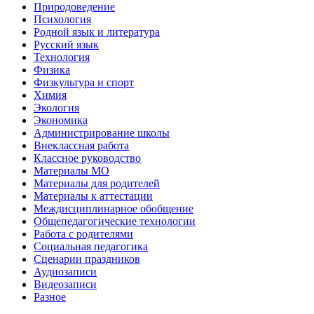
Природоведение
Психология
Родной язык и литература
Русский язык
Технология
Физика
Физкультура и спорт
Химия
Экология
Экономика
Администрирование школы
Внеклассная работа
Классное руководство
Материалы МО
Материалы для родителей
Материалы к аттестации
Междисциплинарное обобщение
Общепедагогические технологии
Работа с родителями
Социальная педагогика
Сценарии праздников
Аудиозаписи
Видеозаписи
Разное