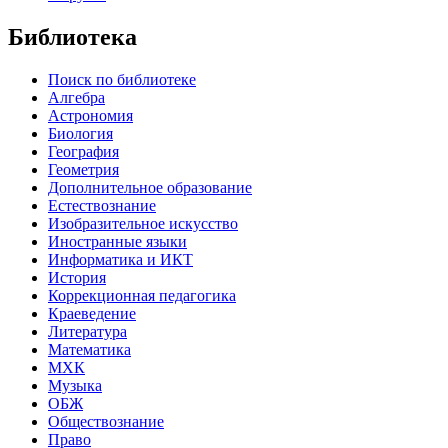
Библиотека
Поиск по библиотеке
Алгебра
Астрономия
Биология
География
Геометрия
Дополнительное образование
Естествознание
Изобразительное искусство
Иностранные языки
Информатика и ИКТ
История
Коррекционная педагогика
Краеведение
Литература
Математика
МХК
Музыка
ОБЖ
Обществознание
Право