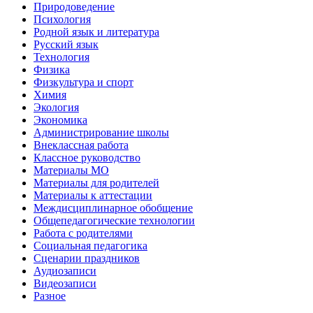
Природоведение
Психология
Родной язык и литература
Русский язык
Технология
Физика
Физкультура и спорт
Химия
Экология
Экономика
Администрирование школы
Внеклассная работа
Классное руководство
Материалы МО
Материалы для родителей
Материалы к аттестации
Междисциплинарное обобщение
Общепедагогические технологии
Работа с родителями
Социальная педагогика
Сценарии праздников
Аудиозаписи
Видеозаписи
Разное