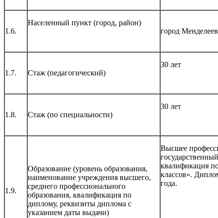
Населенный пункт (город, район)
1.6.
город Менделеев
30 лет
1.7.
Стаж (педагогический)
30 лет
1.8.
Стаж (по специальности)
Высшее професс
государственный
квалификация по
Образование (уровень образования,
классов». Дипло
наименование учреждения высшего,
года.
среднего профессионального
1.9.
образования, квалификация по
диплому, реквизиты диплома с
указанием даты выдачи)