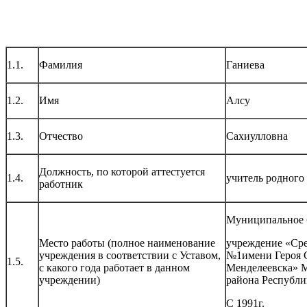
1.1.
Фамилия
Ганиева
1.2.
Имя
Алсу
1.3.
Отчество
Сахиулловна
Должность, по которой аттестуется
1.4.
учитель родного
работник
Муниципальное 
Место работы (полное наименование
учреждение «Сре
учреждения в соответствии с Уставом,
№1имени Героя С
1.5.
с какого года работает в данном
Менделеевска» 
учреждении)
района Республи
С 1991г.