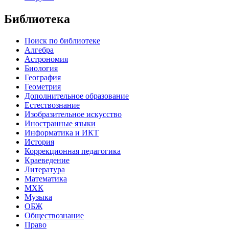
Библиотека
Поиск по библиотеке
Алгебра
Астрономия
Биология
География
Геометрия
Дополнительное образование
Естествознание
Изобразительное искусство
Иностранные языки
Информатика и ИКТ
История
Коррекционная педагогика
Краеведение
Литература
Математика
МХК
Музыка
ОБЖ
Обществознание
Право