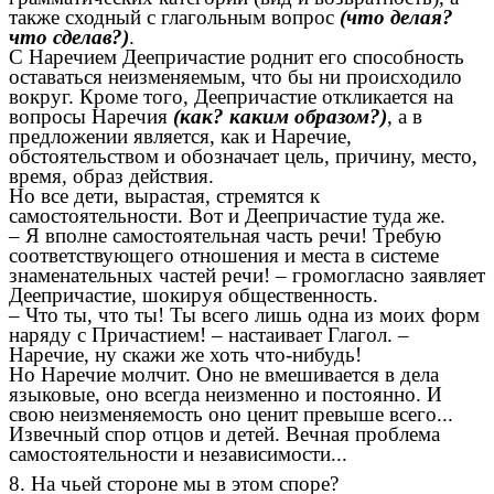
также сходный с глагольным вопрос
(что делая?
что сделав?)
.
С Наречием Деепричастие роднит его способность
оставаться неизменяемым, что бы ни происходило
вокруг. Кроме того, Деепричастие откликается на
вопросы Наречия
(как? каким образом?)
, а в
предложении является, как и Наречие,
обстоятельством и обозначает цель, причину, место,
время, образ действия.
Но все дети, вырастая, стремятся к
самостоятельности. Вот и Деепричастие туда же.
– Я вполне самостоятельная часть речи! Требую
соответствующего отношения и места в системе
знаменательных частей речи! – громогласно заявляет
Деепричастие, шокируя общественность.
– Что ты, что ты! Ты всего лишь одна из моих форм
наряду с Причастием! – настаивает Глагол. –
Наречие, ну скажи же хоть что-нибудь!
Но Наречие молчит. Оно не вмешивается в дела
языковые, оно всегда неизменно и постоянно. И
свою неизменяемость оно ценит превыше всего...
Извечный спор отцов и детей. Вечная проблема
самостоятельности и независимости...
8. На чьей стороне мы в этом споре?