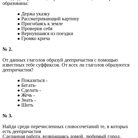
образованы:
Держа указку
Рассматривающий картину
Пригибаясь к земле
Проверив себя
Вернувшаяся из поездки
Громко крича
№ 2.
От данных глаголов образуй деепричастия с помощью
известных тебе суффиксов. От всех ли глаголов образуются
деепричастия?
Показаться -
Бегать-
Сделать -
Жечь -
Знать -
Шить
№ 3.
Найди среди перечисленных словосочетаний те, в которых
есть деепричастия
Сделанная работа, возвращаясь домой, любимый город,