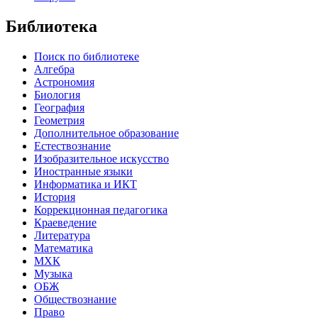
Библиотека
Поиск по библиотеке
Алгебра
Астрономия
Биология
География
Геометрия
Дополнительное образование
Естествознание
Изобразительное искусство
Иностранные языки
Информатика и ИКТ
История
Коррекционная педагогика
Краеведение
Литература
Математика
МХК
Музыка
ОБЖ
Обществознание
Право