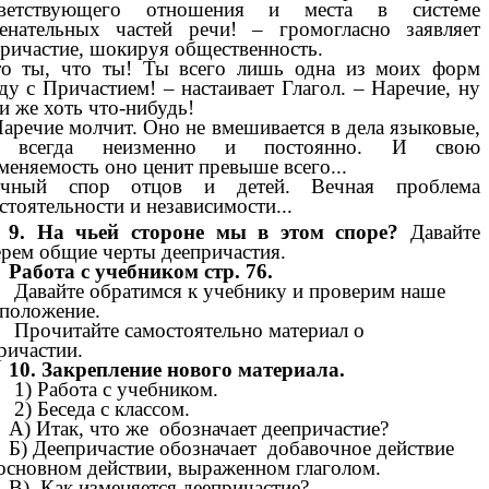
тветствующего отношения и места в системе
енательных частей речи! – громогласно заявляет
ричастие, шокируя общественность.
о ты, что ты! Ты всего лишь одна из моих форм
ду с Причастием! – настаивает Глагол. – Наречие, ну
и же хоть что-нибудь!
аречие молчит. Оно не вмешивается в дела языковые,
 всегда неизменно и постоянно. И свою
меняемость оно ценит превыше всего...
ечный спор отцов и детей. Вечная проблема
стоятельности и независимости...
9. На чьей стороне мы в этом споре?
Давайте
рем общие черты деепричастия.
Работа с учебником стр. 76.
Давайте обратимся к учебнику и проверим наше
положение.
Прочитайте самостоятельно материал о
ричастии.
10. Закрепление нового материала.
1) Работа с учебником.
2) Беседа с классом.
А) Итак, что же обозначает деепричастие?
Б) Деепричастие обозначает добавочное действие
основном действии, выраженном глаголом.
В) Как изменяется деепричастие?