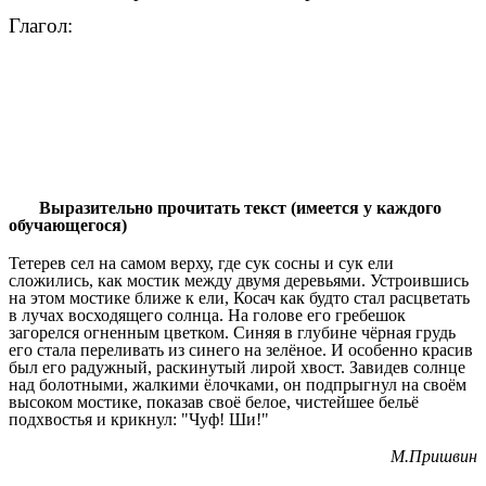
Глагол:
Выразительно прочитать текст (имеется у каждого
обучающегося)
Тетерев сел на самом верху, где сук сосны и сук ели
сложились, как мостик между двумя деревьями. Устроившись
на этом мостике ближе к ели, Косач как будто стал расцветать
в лучах восходящего солнца. На голове его гребешок
загорелся огненным цветком. Синяя в глубине чёрная грудь
его стала переливать из синего на зелёное. И особенно красив
был его радужный, раскинутый лирой хвост. Завидев солнце
над болотными, жалкими ёлочками, он подпрыгнул на своём
высоком мостике, показав своё белое, чистейшее бельё
подхвостья и крикнул: "Чуф! Ши!"
М.Пришвин