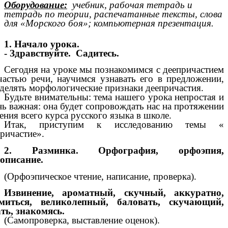
Оборудование:
учебник, рабочая тетрадь и
тетрадь по теории, распечатанные тексты, слова
для «Морского боя»; компьютерная презентация.
1. Начало урока.
- Здравствуйте. Садитесь.
Сегодня на уроке мы познакомимся с деепричастием
частью речи, научимся узнавать его в предложении,
делять морфологические признаки деепричастия.
Будьте внимательны: тема нашего урока непростая и
ь важная: она будет сопровождать нас на протяжении
ения всего курса русского языка в школе.
Итак, приступим к исследованию темы «
ричастие».
2. Разминка. Орфография, орфоэпия,
описание.
(Орфоэпическое чтение, написание, проверка).
Извинение, ароматный, скучный, аккуратно,
емиться, великолепный, баловать, скучающий,
ть, знакомясь.
(Самопроверка, выставление оценок).