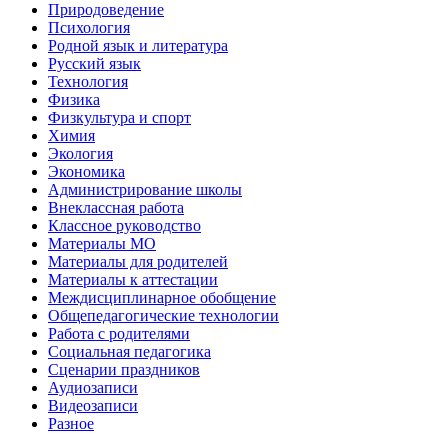
Природоведение
Психология
Родной язык и литература
Русский язык
Технология
Физика
Физкультура и спорт
Химия
Экология
Экономика
Администрирование школы
Внеклассная работа
Классное руководство
Материалы МО
Материалы для родителей
Материалы к аттестации
Междисциплинарное обобщение
Общепедагогические технологии
Работа с родителями
Социальная педагогика
Сценарии праздников
Аудиозаписи
Видеозаписи
Разное