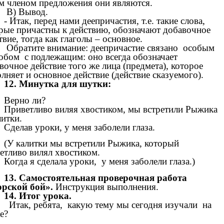
м членом предложения они являются.
В) Вывод.
- Итак, перед нами деепричастия, т.е. такие слова,
рые причастны к действию, обозначают добавочное
твие, тогда как глаголы – основное.
Обратите внимание: деепричастие связано особым
обом с подлежащим: оно всегда обозначает
вочное действие того же лица (предмета), которое
лняет и основное действие (действие сказуемого).
12. Минутка для шутки:
Верно ли?
Приветливо виляя хвостиком, мы встретили Рыжика
литки.
Сделав уроки, у меня заболели глаза.
(У калитки мы встретили Рыжика, который
етливо вилял хвостиком.
Когда я сделала уроки, у меня заболели глаза.)
13.
Самостоятельная проверочная работа
рской бой».
Инструкция выполнения.
14. Итог урока.
Итак, ребята, какую тему мы сегодня изучали на
е?