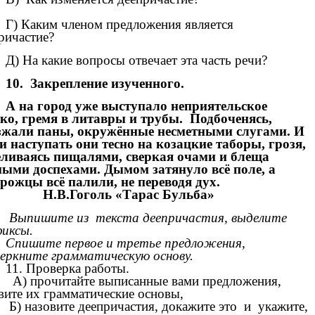
Г) Каким членом предложения является
ричастие?
Д) На какие вопросы отвечает эта часть речи?
10. Закрепление изученного.
А на город уже выступало неприятельское
ко, гремя в литавры и трубы. Подбоченясь,
зжали паны, окружённые несметными слугами. И
и наступать они тесно на козацкие таборы, грозя,
еливаясь пищалями, сверкая очами и блеща
ными доспехами. Дымом затянуло всё поле, а
рожцы всё палили, не переводя дух.
В.Гоголь «Тарас Бульба»
Выпишите из текста деепричастия, выделите
иксы.
Спишите первое и третье предложения,
еркните грамматическую основу.
11. Проверка работы.
А) прочитайте выписанные вами предложения,
вите их грамматические основы,
Б) назовите деепричастия, докажите это и укажите,