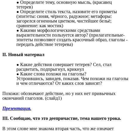
Определите тему, основную мысль, (красавец
тетерев)
Определите стиль текста, назовите его приметы
(эпитеты: синяя, чёрного, радужное; метафоры:
загорелся огненным цветком, чистейшее бельё;
сравнение: как мостик)
Какими морфологическими средствами
выразительности пользуется автор? (прилагательные-
эпитеты позволяют создать красочный образ, глаголы -
передать действие тетерева)
II. Новый материал
Какие действия совершает тетерев? Сел, стал
расцветать, подпрыгнул, крикнул
Какие слова похожи на глаголы?
Устроившись,
завидев
,
показав
.
Чем похожи на глаголы
и чем отличаются? От каких слов зависят?
Похожи: обозначают действие, но у них нет привычных
окончаний глаголов. (слайд1)
Презентация.
III. Сообщаю, что это деепричастие, тема нашего урока.
В этом слове мне знакома вторая часть, что же означает