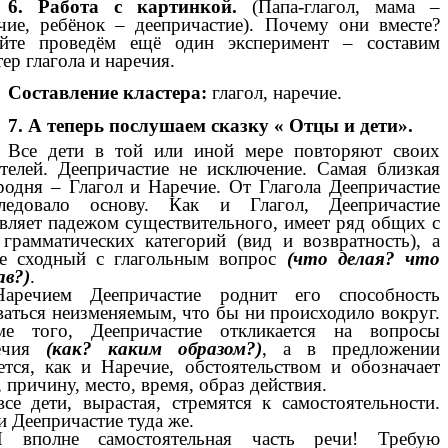
6. Работа с картинкой.
(Папа-глагол, мама –
чие, ребёнок – деепричастие). Почему они вместе?
айте проведём ещё один эксперимент – составим
тер глагола и наречия.
Составление кластера:
глагол, наречие.
7. А теперь послушаем сказку « Отцы и дети».
Все дети в той или иной мере повторяют своих
телей. Деепричастие не исключение. Самая близкая
родня – Глагол и Наречие. От Глагола Деепричастие
следовало основу. Как и Глагол, Деепричастие
вляет падежом существительного, имеет ряд общих с
грамматических категорий (вид и возвратность), а
же сходный с глагольным вопрос
(что делая? что
ав?)
.
аречием Деепричастие роднит его способность
ваться неизменяемым, что бы ни происходило вокруг.
ме того, Деепричастие откликается на вопросы
ечия
(как? каким образом?)
, а в предложении
ется, как и Наречие, обстоятельством и обозначает
, причину, место, время, образ действия.
се дети, вырастая, стремятся к самостоятельности.
и Деепричастие туда же.
 вполне самостоятельная часть речи! Требую