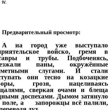
IV.
Предварительный просмотр:
А на город уже выступало
приятельское войско, гремя в
тавры и трубы. Подбоченясь,
езжали паны, окружённые
сметными слугами. И стали
ступать они тесно на козацкие
боры, грозя, нацеливаясь
щалями, сверкая очами и блеща
дными доспехами. Дымом затянуло
ё поле, а запорожцы всё палили,
переводя дух.