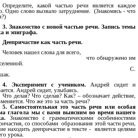
Определите, какой частью речи является каждое
о. Одно слово вызвало затруднение. (Знакомясь - что
я?)
3. Знакомство с новой частью речи. Запись темы
а и эпиграфа.
Деепричастие как часть речи.
Человек нашел слова для всего,
что обнаружено им
селенной.
С.
шак.
4. Эксперимент с учеником.
Андрей сидит и
ается. Андрей сидит, улыбаясь.
Что делая? Что сделав? Как? – обозначает действие,
зменяется. Что же это за часть речи?
5. Самостоятельная это часть речи или особая
ма глагола мы с вами выясним во время нашего
а.
Знакомство с грамматическими особенностями
ричастия, со способами образования этой части речи,
ие находить деепричастие в тексте - является целями
го урока.