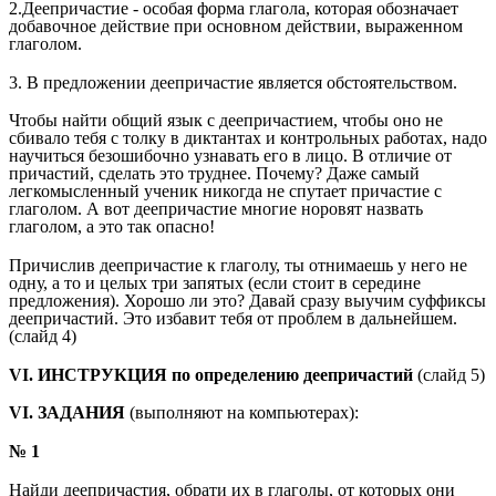
2.Деепричастие - особая форма глагола, которая обозначает
добавочное действие при основном действии, выраженном
глаголом.
3. В предложении деепричастие является обстоятельством.
Чтобы найти общий язык с деепричастием, чтобы оно не
сбивало тебя с толку в диктантах и контрольных работах, надо
научиться безошибочно узнавать его в лицо. В отличие от
причастий, сделать это труднее. Почему? Даже самый
легкомысленный ученик никогда не спутает причастие с
глаголом. А вот деепричастие многие норовят назвать
глаголом, а это так опасно!
Причислив деепричастие к глаголу, ты отнимаешь у него не
одну, а то и целых три запятых (если стоит в середине
предложения). Хорошо ли это? Давай сразу выучим суффиксы
деепричастий. Это избавит тебя от проблем в дальнейшем.
(слайд 4)
VI. ИНСТРУКЦИЯ по определению деепричастий
(слайд 5)
VI. ЗАДАНИЯ
(выполняют на компьютерах):
№ 1
Найди деепричастия, обрати их в глаголы, от которых они