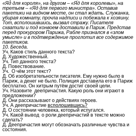
«Яд для короля», на другом – «Яд для королевы», на
третьем – «Яд для первого министра». Оставив
пакетики на видном месте, он стал ждать. Служанка,
убирая комнату, прочла надписи и побежала к хозяину.
Тот, всполошившись, вызвал стражу. Писателя
схватили и под конвоем доставили в Париж. Представ
перед прокурором Парижа, Рабле признался в «злом
умысле» и в подтверждение проглотил все содержимое
пакетиков.
10. Беседа.
Уч. Каков стиль данного текста?
Д. Художественный.
Уч. Тип данного текста?
Д. Повествование.
Уч. О чём этот текст?
Д. Об изобретательности писателя. Ему нужно было в
Париж, а денег не было. Полиция доставила его в Париж
бесплатно. Он хитрым путём достиг своей цели.
Уч. Назовите деепричастия. Какую роль они играют в
предложении?
Д. Они рассказывают о действиях героев.
Уч. А деепричастие
всполошившись?
Д. О состоянии человека, который испугался.
Уч. Какой вывод о роли деепричастий в тексте можно
сделать?
Д. Деепричастия могут обозначать различные чувства и
состояния.