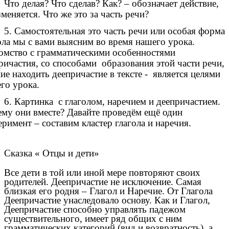
Что делая? Что сделав? Как? – обозначает действие,
зменяется. Что же это за часть речи?
5. Самостоятельная это часть речи или особая форма
ола мы с вами выясним во время нашего урока.
омство с грамматическими особенностями
ричастия, со способами образования этой части речи,
ие находить деепричастие в тексте - является целями
го урока.
6. Картинка с глаголом, наречием и деепричастием.
му они вместе? Давайте проведём ещё один
еримент – составим кластер глагола и наречия.
Сказка « Отцы и дети»
Все дети в той или иной мере повторяют своих
родителей. Деепричастие не исключение. Самая
близкая его родня – Глагол и Наречие. От Глагола
Деепричастие унаследовало основу. Как и Глагол,
Деепричастие способно управлять падежом
существительного, имеет ряд общих с ним
грамматических категорий (вид и возвратность), а