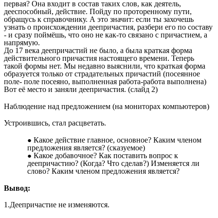
первая? Она входит в состав таких слов, как деятель,
дееспособный, действие. Пойду по проторенному пути,
обращусь к справочнику. А это значит: если ты захочешь
узнать о происхождении деепричастия, разбери его по составу
- и сразу поймёшь, что оно не как-то связано с причастием, а
напрямую.
До 17 века деепричастий не было, а была краткая форма
действительного причастия настоящего времени. Теперь
такой формы нет. Мы недавно выяснили, что краткая форма
образуется только от страдательных причастий (посеянное
поле- поле посеяно, выполненная работа-работа выполнена)
Вот её место и заняли деепричастия. (слайд 2)
Наблюдение над предложением (на мониторах компьютеров)
Устроившись, стал расцветать.
Какое действие главное, основное? Каким членом
предложения является? (сказуемое)
Какое добавочное? Как поставить вопрос к
деепричастию? (Когда? Что сделав?) Изменяется ли
слово? Каким членом предложения является?
Вывод:
1.Деепричастие не изменяются.