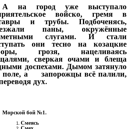
А на город уже выступало
приятельское войско, гремя в
тавры и трубы. Подбоченясь,
езжали паны, окружённые
сметными слугами. И стали
ступать они тесно на козацкие
боры, грозя, нацеливаясь
щалями, сверкая очами и блеща
дными доспехами. Дымом затянуло
ё поле, а запорожцы всё палили,
переводя дух.
Морской бой №1.
Смеясь
Смех