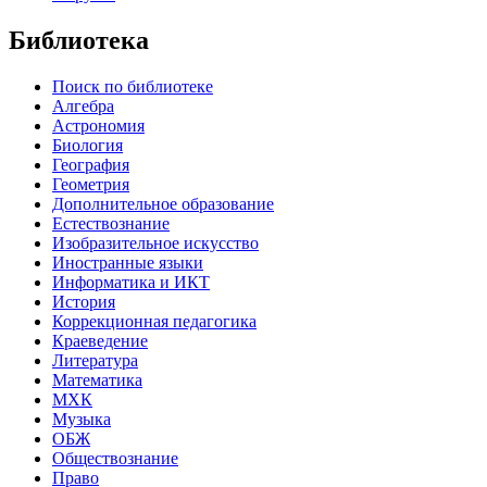
Библиотека
Поиск по библиотеке
Алгебра
Астрономия
Биология
География
Геометрия
Дополнительное образование
Естествознание
Изобразительное искусство
Иностранные языки
Информатика и ИКТ
История
Коррекционная педагогика
Краеведение
Литература
Математика
МХК
Музыка
ОБЖ
Обществознание
Право