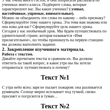
У нас очень много гостей, и они попросили рассказать об
учениках моего класса. Подберите слова, которые
характеризуют вас. Вы какие ученики?
( умные,
настойчивые, упрямые, внимательные).
Можно ли объединить эти слова по какому – либо признаку?
Сформулируйте тему нашего урока. Эта тема вам знакома или
она нова для вас? Сформулируйте цель нашего урока.
Сегодня у нас необычный урок. Мы будем путешествовать по
удивительной стране, которая называется «Имя
прилагательное», но чтобы проникнуть на первую станцию
мы должны выполнить задание.
2. Закрепление изученного материала.
Работа с текстом.
Давайте прочитаем тексты и сравним их. Вы должны
ответить на такой вопрос, в какое утро вы бы хотели
отправиться путешествовать и почему?
Текст №1
С утра небо ясно; заря не пылает пожаром: она разливается
румянцем. Солнце мирно всплывает под тучкой, свежо
просияет и погрузится в туман…
Текст №2