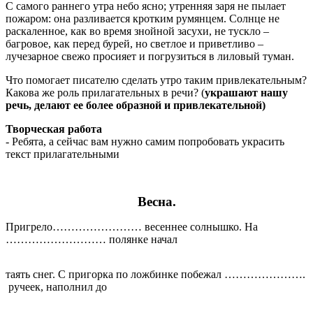
С самого раннего утра небо ясно; утренняя заря не пылает
пожаром: она разливается кротким румянцем. Солнце не
раскаленное, как во время знойной засухи, не тускло –
багровое, как перед бурей, но светлое и приветливо –
лучезарное свежо просияет и погрузиться в лиловый туман.
Что помогает писателю сделать утро таким привлекательным?
Какова же роль прилагательных в речи? (
украшают нашу
речь, делают ее более образной и привлекательной)
Творческая работа
- Ребята, а сейчас вам нужно самим попробовать украсить
текст прилагательными
Весна.
Пригрело…………………… весеннее солнышко. На
……………………… полянке начал
таять снег. С пригорка по ложбинке побежал ………………….
ручеек, наполнил до