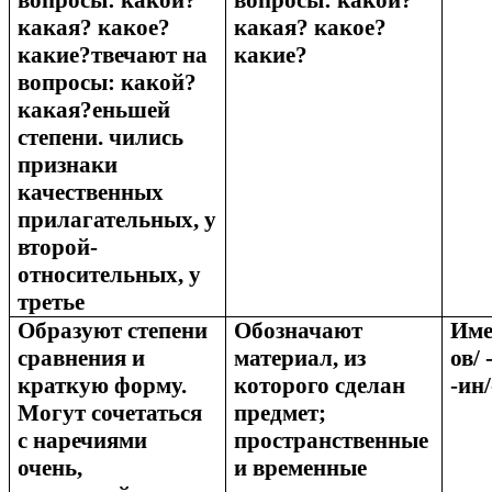
вопросы: какой?
вопросы: какой?
какая? какое?
какая? какое?
какие?твечают на
какие?
вопросы: какой?
какая?еньшей
степени. чились
признаки
качественных
прилагательных, у
второй-
относительных, у
третье
Образуют степени
Обозначают
Име
сравнения и
материал, из
ов/ 
краткую форму.
которого сделан
-ин/
Могут сочетаться
предмет;
с наречиями
пространственные
очень,
и временные