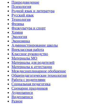
Природоведение
Психология
Родной язык и литература
Русский язык
Технология
Физика
Физкультура и спорт
Химия
Экология
Экономика
Администрирование школы
Внеклассная работа
Классное руководство
Материалы МО
Материалы для родителей
Материалы к аттестации
Междисциплинарное обобщение
Общепедагогические технологии
Работа с родителями
Социальная педагогика
Сценарии праздников
Аудиозаписи
Видеозаписи
Разное