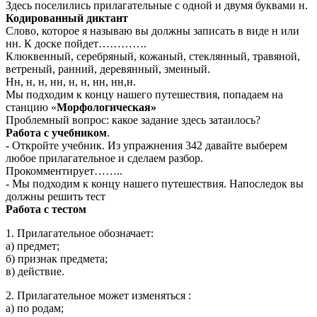
Здесь поселились прилагательные с одной и двумя буквами н.
Кодированный диктант
Слово, которое я называю вы должны записать в виде н или
нн. К доске пойдет………….
Клюквенный, серебряный, кожаный, стеклянный, травяной,
ветреный, ранний, деревянный, змеиный.
Нн, н, н, нн, н, н, нн, нн,н.
Мы подходим к концу нашего путешествия, попадаем на
станцию «
Морфологическая»
Проблемный вопрос: какое задание здесь затаилось?
Работа с учебником
.
- Откройте учебник. Из упражнения 342 давайте выберем
любое прилагательное и сделаем разбор.
Прокомментирует……..
- Мы подходим к концу нашего путешествия. Напоследок вы
должны решить тест
Работа с тестом
1. Прилагательное обозначает:
а) предмет;
б) признак предмета;
в) действие.
2. Прилагательное может изменяться :
а) по родам;