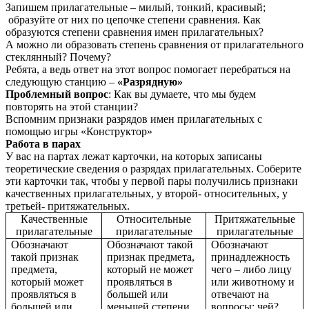
Запишем прилагательные – милый, тонкий, красивый;
образуйте от них по цепочке степени сравнения. Как
образуются степени сравнения имен прилагательных?
А можно ли образовать степень сравнения от прилагательного
стеклянный? Почему?
Ребята, а ведь ответ на этот вопрос помогает перебраться на
следующую станцию –
«Разрядную»
Проблемный вопрос
: Как вы думаете, что мы будем
повторять на этой станции?
Вспомним признаки разрядов имен прилагательных с
помощью игры «Конструктор»
Работа в парах
У вас на партах лежат карточки, на которых записаны
теоретические сведения о разрядах прилагательных. Соберите
эти карточки так, чтобы у первой пары получились признаки
качественных прилагательных, у второй- относительных, у
третьей- притяжательных.
Качественные
Относительные
Притяжательные
прилагательные
прилагательные
прилагательные
Обозначают
Обозначают такой
Обозначают
такой признак
признак предмета,
принадлежность
предмета,
который не может
чего – либо лицу
который может
проявляться в
или животному и
проявляться в
большей или
отвечают на
большей или
меньшей степени.
вопросы: чей?