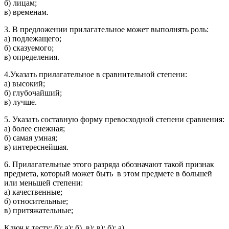
б) лицам;
в) временам.
3. В предложении прилагательное может выполнять роль:
а) подлежащего;
б) сказуемого;
в) определения.
4.Указать прилагательное в сравнительной степени:
а) высокий;
б) глубочайший;
в) лучше.
5. Указать составную форму превосходной степени сравнения:
а) более снежная;
б) самая умная;
в) интереснейшая.
6. Прилагательные этого разряда обозначают такой признак
предмета, который может быть в этом предмете в большей
или меньшей степени:
а) качественные;
б) относительные;
в) притяжательные;
Ключ к тесту: б); а); б), в); в); б); а).