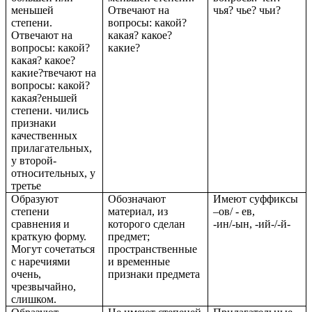
меньшей
Отвечают на
чья? чье? чьи?
степени.
вопросы: какой?
Отвечают на
какая? какое?
вопросы: какой?
какие?
какая? какое?
какие?твечают на
вопросы: какой?
какая?еньшей
степени. чились
признаки
качественных
прилагательных,
у второй-
относительных, у
третье
Образуют
Обозначают
Имеют суффиксы
степени
материал, из
–ов/ - ев,
сравнения и
которого сделан
-ин/-ын, -ий-/-й-
краткую форму.
предмет;
Могут сочетаться
пространственные
с наречиями
и временные
очень,
признаки предмета
чрезвычайно,
слишком.