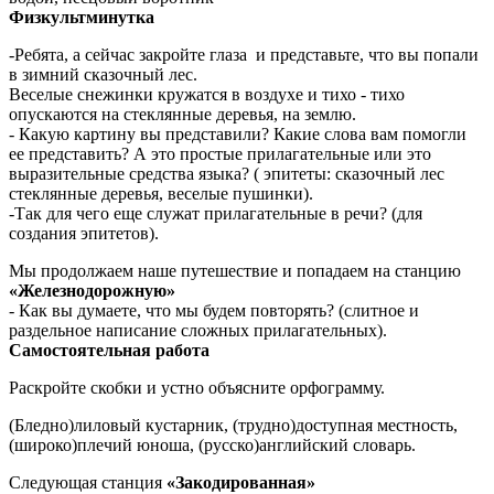
Физкультминутка
-Ребята, а сейчас закройте глаза и представьте, что вы попали
в зимний сказочный лес.
Веселые снежинки кружатся в воздухе и тихо - тихо
опускаются на стеклянные деревья, на землю.
- Какую картину вы представили? Какие слова вам помогли
ее представить? А это простые прилагательные или это
выразительные средства языка? ( эпитеты: сказочный лес
стеклянные деревья, веселые пушинки).
-Так для чего еще служат прилагательные в речи? (для
создания эпитетов).
Мы продолжаем наше путешествие и попадаем на станцию
«Железнодорожную»
- Как вы думаете, что мы будем повторять? (слитное и
раздельное написание сложных прилагательных).
Самостоятельная работа
Раскройте скобки и устно объясните орфограмму.
(Бледно)лиловый кустарник, (трудно)доступная местность,
(широко)плечий юноша, (русско)английский словарь.
Следующая станция
«Закодированная»