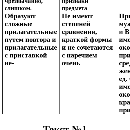
чрезвычайно,
признаки
слишком.
предмета
Образуют
Не имеют
Пр
сложные
степеней
муж
прилагательные
сравнения,
и В
путем повтора и
краткой формы
име
прилагательные
и не сочетаются
око
с приставкой
с наречием
пр
не-
очень
сре
жен
ед.
им
ок
кр
при
Текст №1