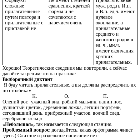
Образуют
Не имеют степеней
Прилагательные
сложные
сравнения, краткой
муж. рода в И.п.
прилагательные
формы и не
и В.п. ед.ч. имеют
путем повтора и
сочетаются с
нулевое
прилагательные с
наречием очень
окончание, а
приставкой не-
прилагательные
среднего и
женского родов в
ед. ч., мн.ч.
имеют окончания
кратких
прилагательных.
Хорошо! Теоретические сведения мы повторили, а сейчас
давайте закрепим это на практике.
Выборочный диктант
Я буду читать прилагательные, а вы должны распределить их
по столбикам
К. О. П.
Олений рог, ужасный вид, робкий мальчик, папин нос,
душистый цветок, деревянная ложка, легкий портфель,
сегодняшний день, прибрежный участок, волчий след,
серебряное кольцо.
«Небольшая»,
так называется следующая станция.
Проблемный вопрос
: догадайтесь, какая орфограмма живет
здесь.( Слитное и раздельное написание не с