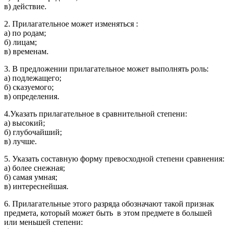
в) действие.
2. Прилагательное может изменяться :
а) по родам;
б) лицам;
в) временам.
3. В предложении прилагательное может выполнять роль:
а) подлежащего;
б) сказуемого;
в) определения.
4.Указать прилагательное в сравнительной степени:
а) высокий;
б) глубочайший;
в) лучше.
5. Указать составную форму превосходной степени сравнения:
а) более снежная;
б) самая умная;
в) интереснейшая.
6. Прилагательные этого разряда обозначают такой признак
предмета, который может быть в этом предмете в большей
или меньшей степени: