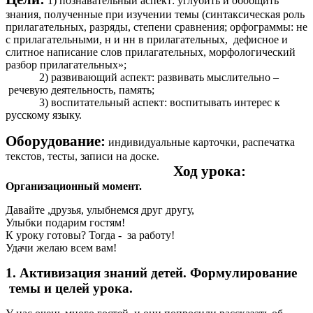
1) познавательный аспект: углубить и обобщить
знания, полученные при изучении темы (синтаксическая роль
прилагательных, разряды, степени сравнения; орфограммы: не
с прилагательными, н и нн в прилагательных, дефисное и
слитное написание слов прилагательных, морфологический
разбор прилагательных»;
2) развивающий аспект: развивать мыслительно –
речевую деятельность, память;
3) воспитательный аспект: воспитывать интерес к
русскому языку.
Оборудование:
индивидуальные карточки, распечатка
текстов, тесты, записи на доске.
Ход урока:
Организационный момент.
Давайте ,друзья, улыбнемся друг другу,
Улыбки подарим гостям!
К уроку готовы? Тогда - за работу!
Удачи желаю всем вам!
1. Активизация знаний детей. Формулирование
темы и целей урока.