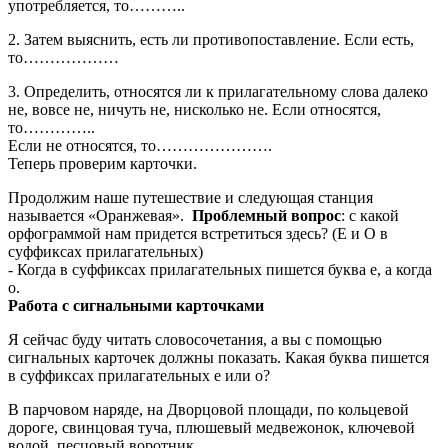
употребляется, то………..
2. Затем выяснить, есть ли противопоставление. Если есть,
то………………
3. Определить, относятся ли к прилагательному слова далеко
не, вовсе не, ничуть не, нисколько не. Если относятся,
то…………..
Если не относятся, то………………….
Теперь проверим карточки.
Продолжим наше путешествие и следующая станция
называется «Оранжевая».
Проблемный вопрос
: с какой
орфограммой нам придется встретиться здесь? (Е и О в
суффиксах прилагательных)
- Когда в суффиксах прилагательных пишется буква е, а когда
о.
Работа с сигнальными карточками
Я сейчас буду читать словосочетания, а вы с помощью
сигнальных карточек должны показать. Какая буква пишется
в суффиксах прилагательных е или о?
В парчовом наряде, на Дворцовой площади, по кольцевой
дороге, свинцовая туча, плюшевый медвежонок, ключевой
водой, песцовый воротник