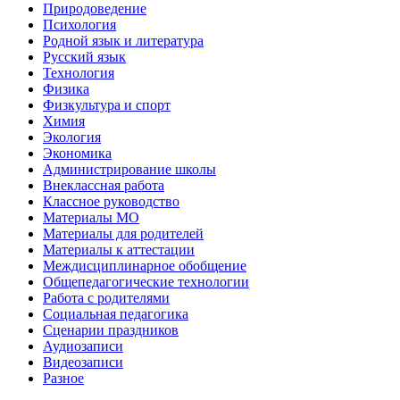
Природоведение
Психология
Родной язык и литература
Русский язык
Технология
Физика
Физкультура и спорт
Химия
Экология
Экономика
Администрирование школы
Внеклассная работа
Классное руководство
Материалы МО
Материалы для родителей
Материалы к аттестации
Междисциплинарное обобщение
Общепедагогические технологии
Работа с родителями
Социальная педагогика
Сценарии праздников
Аудиозаписи
Видеозаписи
Разное