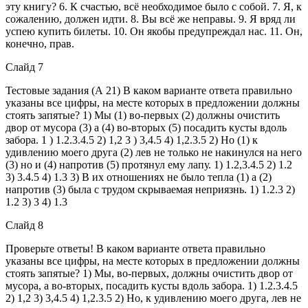
эту книгу? 6. К счастью, всё необходимое было с собой. 7. Я, к
сожалению, должен идти. 8. Вы всё же неправы. 9. Я вряд ли
успею купить билеты. 10. Он якобы предупреждал нас. 11. Он,
конечно, прав.
Слайд 7
Тестовые задания (А 21) В каком варианте ответа правильно
указаны все цифры, на месте которых в предложении должны
стоять запятые? 1) Мы (1) во-первых (2) должны очистить
двор от мусора (3) а (4) во-вторых (5) посадить кусты вдоль
забора. 1 ) 1.2.3.4.5 2) 1,2 3 ) 3,4.5 4) 1,2.3.5 2) Но (1) к
удивлению моего друга (2) лев не только не накинулся на него
(3) но и (4) напротив (5) протянул ему лапу. 1) 1.2,3.4.5 2) 1.2
3) 3.4.5 4) 1.3 3) В их отношениях не было тепла (1) а (2)
напротив (3) была с трудом скрываемая неприязнь. 1) 1.2.3 2)
1.2 3) 3 4) 1.3
Слайд 8
Проверьте ответы! В каком варианте ответа правильно
указаны все цифры, на месте которых в предложении должны
стоять запятые? 1) Мы, во-первых, должны очистить двор от
мусора, а во-вторых, посадить кусты вдоль забора. 1) 1.2.3.4.5
2) 1,2 3) 3,4.5 4) 1,2.3.5 2) Но, к удивлению моего друга, лев не