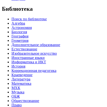
Библиотека
Поиск по библиотеке
Алгебра
Астрономия
Биология
География
Геометрия
Дополнительное образование
Естествознание
Изобразительное искусство
Иностранные языки
Информатика и ИКТ
История
Коррекционная педагогика
Краеведение
Литература
Математика
МХК
Музыка
ОБЖ
Обществознание
Право