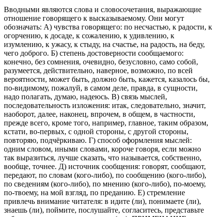
Вводными являются слова и словосочетания, выражающие
отношение говорящего к высказываемому. Они могут
обозначать: А) чувства говорящего: по несчастью, к радости, к
огорчению, к досаде, к сожалению, к удивлению, к
изумлению, к ужасу, к стыду, на счастье, на радость, на беду,
чего доброго. Б) степень достоверности сообщаемого:
конечно, без сомнения, очевидно, безусловно, само собой,
разумеется, действительно, наверное, возможно, по всей
вероятности, может быть, должно быть, кажется, казалось бы,
по-видимому, пожалуй, в самом деле, правда, в сущности,
надо полагать, думаю, надеюсь. В) связь мыслей,
последовательность изложения: итак, следовательно, значит,
наоборот, далее, наконец, впрочем, в общем, в частности,
прежде всего, кроме того, например, главное, таким образом,
кстати, во-первых, с одной стороны, с другой стороны,
повторяю, подчёркиваю. Г) способ оформления мыслей:
одним словом, иными словами, короче говоря, если можно
так выразиться, лучше сказать, что называется, собственно,
вообще, точнее. Д) источник сообщения: говорят, сообщают,
передают, по словам (кого-либо), по сообщению (кого-либо),
по сведениям (кого-либо), по мнению (кого-либо), по-моему,
по-твоему, на мой взгляд, по преданию. Е) стремление
привлечь внимание читателя: в идите (ли), понимаете (ли),
знаешь (ли), поймите, послушайте, согласитесь, представьте