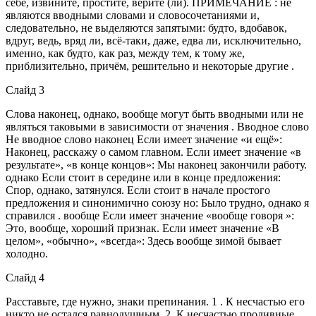
себе, извините, простите, верите (ли). ПРИМЕЧАНИЕ : не
являются вводными словами и словосочетаниями и,
следовательно, не выделяются запятыми: будто, вдобавок,
вдруг, ведь, вряд ли, всё-таки, даже, едва ли, исключительно,
именно, как будто, как раз, между тем, к тому же,
приблизительно, причём, решительно и некоторые другие .
Слайд 3
Слова наконец, однако, вообще могут быть вводными или не
являться таковыми в зависимости от значения . Вводное слово
Не вводное слово наконец Если имеет значение «и ещё»:
Наконец, расскажу о самом главном. Если имеет значение «в
результате», «в конце концов»: Мы наконец закончили работу.
однако Если стоит в середине или в конце предложения:
Спор, однако, затянулся. Если стоит в начале простого
предложения и синонимично союзу но: Было трудно, однако я
справился . вообще Если имеет значение «вообще говоря »:
Это, вообще, хороший признак. Если имеет значение «В
целом», «обычно», «всегда»: Здесь вообще зимой бывает
холодно.
Слайд 4
Расставьте, где нужно, знаки препинания. 1 . К несчастью его
никто не остался равнодушным. 2. К несчастью проливные