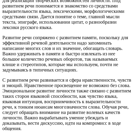
для реализации творческих возможностей личности. Под
развитием речи понимается и знакомство со средствами
выразительности языка, лексическими, морфологическими
средствами связи. Дается понятие о теме, главной мысли
текста, эпиграфе, использовании цитат, о разнообразии
лексики русского языка.
Развитие речи сопряжено с развитием памяти, поскольку для
эффективной речевой деятельности надо запоминать
написание многих слов и их значение, обогащать словарь.
Важно удерживать в памяти и быстро извлекать из нее
большое количество речевых оборотов, так называемых
клише и стереотипов, которые мы используем, почти не
задумываясь в типичных ситуациях.
С развитием речи развивается и сфера нравственности, чувств
и эмоций. Нравственное просвещение не возможно без слова.
Эмоциональное развитие личности также связано с развитием
таких сторон языковой способности, как чувство языка,
языковая интуиция, восприимчивость к выразительности
речи, к тонким нюансам многозначности слова. Обучая речи,
следует обращать внимание на развитие волевых качеств
личности. Важно вырабатывать умение убеждать и
доказывать, вести дискуссию, идти на компромисс в ходе
общения.