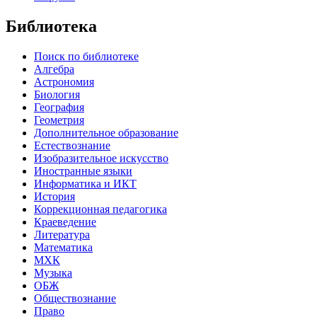
Библиотека
Поиск по библиотеке
Алгебра
Астрономия
Биология
География
Геометрия
Дополнительное образование
Естествознание
Изобразительное искусство
Иностранные языки
Информатика и ИКТ
История
Коррекционная педагогика
Краеведение
Литература
Математика
МХК
Музыка
ОБЖ
Обществознание
Право