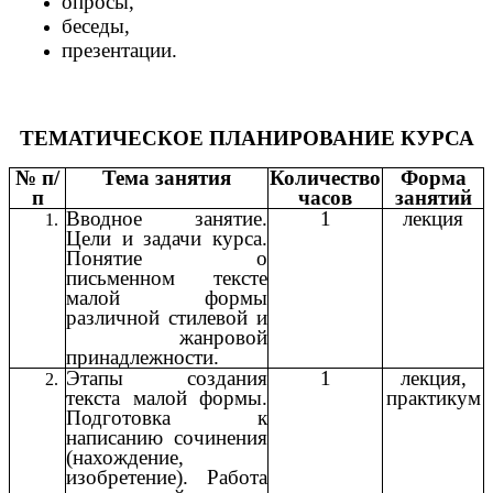
опросы,
беседы,
презентации.
ТЕМАТИЧЕСКОЕ ПЛАНИРОВАНИЕ КУРСА
№ п/
Тема занятия
Количество
Форма
п
часов
занятий
Вводное занятие.
1
лекция
Цели и задачи курса.
Понятие о
письменном тексте
малой формы
различной стилевой и
жанровой
принадлежности.
Этапы создания
1
лекция,
текста малой формы.
практикум
Подготовка к
написанию сочинения
(нахождение,
изобретение). Работа