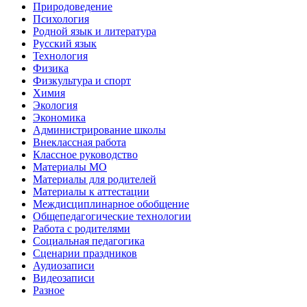
Природоведение
Психология
Родной язык и литература
Русский язык
Технология
Физика
Физкультура и спорт
Химия
Экология
Экономика
Администрирование школы
Внеклассная работа
Классное руководство
Материалы МО
Материалы для родителей
Материалы к аттестации
Междисциплинарное обобщение
Общепедагогические технологии
Работа с родителями
Социальная педагогика
Сценарии праздников
Аудиозаписи
Видеозаписи
Разное