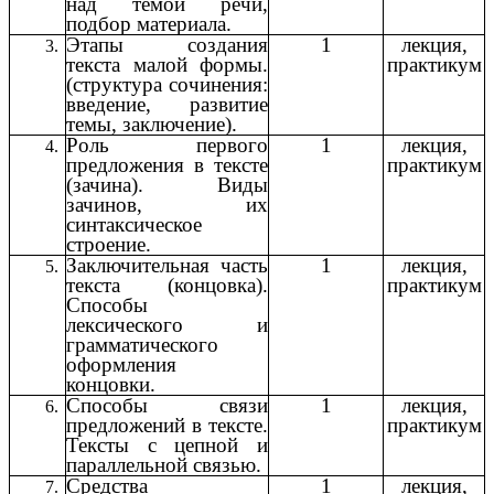
над темой речи,
подбор материала.
Этапы создания
1
лекция,
текста малой формы.
практикум
(структура сочинения:
введение, развитие
темы, заключение).
Роль первого
1
лекция,
предложения в тексте
практикум
(зачина). Виды
зачинов, их
синтаксическое
строение.
Заключительная часть
1
лекция,
текста (концовка).
практикум
Способы
лексического и
грамматического
оформления
концовки.
Способы связи
1
лекция,
предложений в тексте.
практикум
Тексты с цепной и
параллельной связью.
Средства
1
лекция,