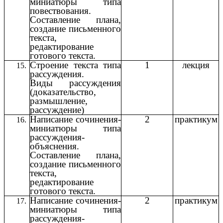
миниатюры типа
повествования.
Составление плана,
создание письменного
текста,
редактирование
готового текста.
Строение текста типа
1
лекция
рассуждения.
Виды рассуждения
(доказательство,
размышление,
рассуждение)
Написание сочинения-
2
практикум
миниатюры типа
рассуждения-
объяснения.
Составление плана,
создание письменного
текста,
редактирование
готового текста.
Написание сочинения-
2
практикум
миниатюры типа
рассуждения-