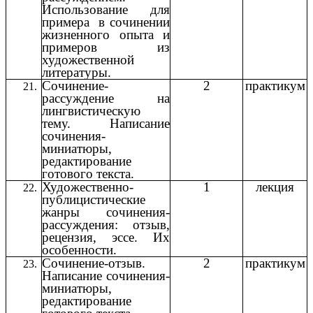
Использование для
примера в сочинении
жизненного опыта и
примеров из
художественной
литературы.
Сочинение-
2
практикум
рассуждение на
лингвистическую
тему. Написание
сочинения-
миниатюры,
редактирование
готового текста.
Художественно-
1
лекция
публицистические
жанры сочинения-
рассуждения: отзыв,
рецензия, эссе. Их
особенности.
Сочинение-отзыв.
2
практикум
Написание сочинения-
миниатюры,
редактирование