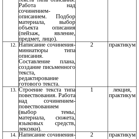
Работа над
сочинением-
описанием. Подбор
материала, выбор
объекта описания
(пейзаж, явление,
предмет, лицо).
Написание сочинения-
2
практикум
миниатюры типа
описания.
Составление плана,
создание письменного
текста,
редактирование
готового текста.
Строение текста типа
1
лекция,
повествования. Работа
практикум
над сочинением-
повествованием
(выбор темы,
материала, сюжета,
языковых средств,
лексики).
Написание сочинения-
2
практикум