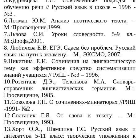
5.Кудрявцева Т.С. Современные подходы к
обучению речи // Русский язык в школе – 1996 -
№3 .
6.Лотман Ю.М. Анализ поэтического текста. –
М.:Просвещение,1999.
7.Львова С.И. Уроки словесности. 5-9 кл.-
М.:Дрофа,2001.
8. Любичева Е.В. ЕГЭ. Сдаем без проблем. Русский
язык: на пути к экзамену. – М., ЭКСМО, 2007.
9.Никитина Е.И. Сочинения на лингвистическую
тему как эффективное средство систематизации
знаний учащихся // РЯШ - №3 – 1996.
10.Розенталь Д.Э., Теленкова М.А. Словарь-
справочник лингвистических терминов. М.:-
Просвещение, 1985.
11.Соколова Г.П. О сочинениях-миниатюрах //РЯШ
-1991- №2 .
12.Солганик Г.Я. От слова к тексту. – М.:
Просвещение, 1993.
13.Хорт О.А., Шамшина Г.С. Русский язык и
литература 5-11 класс: творческие упражнения к