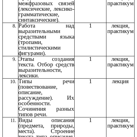
межфразовых связей
практикум
(лексические, лексико-
грамматические,
синтаксические).
Работа над
1
лекция,
выразительными
практикум
средствами языка
(тропами,
стилистическими
фигурами).
Этапы создания
1
лекция,
текста. Отбор средств
практикум
выразительности,
лексики.
Типы речи
1
лекция
(повествование,
описание,
рассуждение). Их
особенности.
Сочинения разных
типов речи.
Виды описания
1
лекция,
(предмета, природы,
практикум
места). Строение
текста типа описания.