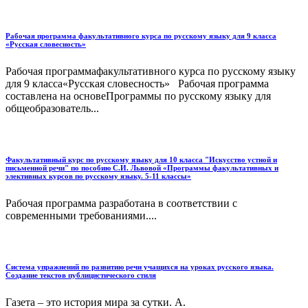
Рабочая программа факультативного курса по русскому языку для 9 класса
«Русская словесность»
Рабочая программафакультативного курса по русскому языку
для 9 класса«Русская словесность» Рабочая программа
составлена на основеПрограммы по русскому языку для
общеобразователь...
Факультативный курс по русскому языку для 10 класса "Искусство устной и
письменной речи" по пособию С.И. Львовой «Программы факультативных и
элективных курсов по русскому языку. 5-11 классы»
Рабочая программа разработана в соответствии с
современными требованиями....
Система упражнений по развитию речи учащихся на уроках русского языка.
Создание текстов публицистического стиля
Газета – это история мира за сутки. А.