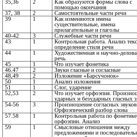
35,36
2
Как образуются формы слова с
помощью окончания
37, 38
2
Самостоятельные части речи
39
1
Как изменяются имена
существительные, имена
прилагательные и глаголы
40-42
3
Служебные части речи
43
1
Контрольная работа. Анализ текс
определение стиля речи
44
1
Художественная и научно-делова
речь
45
1
Что изучает фонетика
46.47
2
Звуки гласные и согласные
48,49
2
Изложение «Барсучонок»
50
1
Анализ изложения
51
1
Слог, ударение
52,53
2
Что изучает орфоэпия. Произно
ударных и безударных гласных з
54-56
3
Произношение согласных звуков
Орфоэпический разбор слова
57.58
1
Контрольная работа по фонетике
орфоэпии. Анализ
59
1
Смысловые отношения между
предложениями и последователь