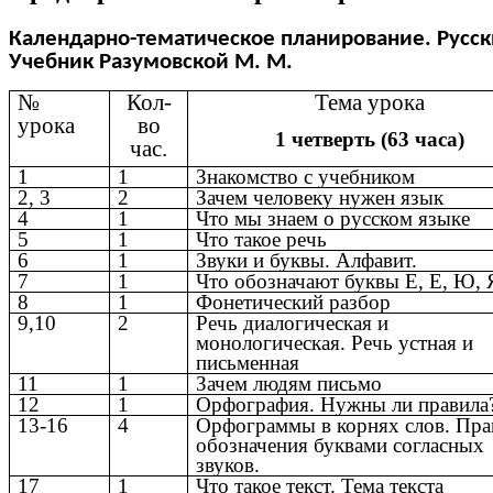
Календарно-тематическое планирование. Русски
Учебник Разумовской М. М.
№
Кол-
Тема урока
урока
во
1 четверть (63 часа)
час.
1
1
Знакомство с учебником
2, 3
2
Зачем человеку нужен язык
4
1
Что мы знаем о русском языке
5
1
Что такое речь
6
1
Звуки и буквы. Алфавит.
7
1
Что обозначают буквы Е, Е, Ю, 
8
1
Фонетический разбор
9,10
2
Речь диалогическая и
монологическая. Речь устная и
письменная
11
1
Зачем людям письмо
12
1
Орфография. Нужны ли правила
13-16
4
Орфограммы в корнях слов. Пра
обозначения буквами согласных
звуков.
17
1
Что такое текст. Тема текста