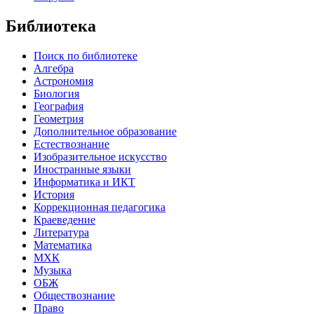
Библиотека
Поиск по библиотеке
Алгебра
Астрономия
Биология
География
Геометрия
Дополнительное образование
Естествознание
Изобразительное искусство
Иностранные языки
Информатика и ИКТ
История
Коррекционная педагогика
Краеведение
Литература
Математика
МХК
Музыка
ОБЖ
Обществознание
Право