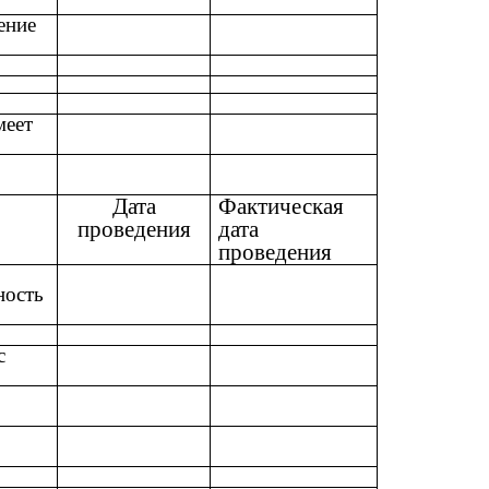
ение
меет
Дата
Фактическая
проведения
дата
проведения
ность
с