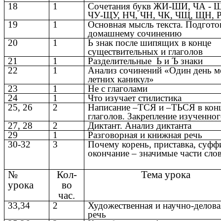
18
1
Сочетания букв ЖИ-ШИ, ЧА - 
ЧУ-ЩУ, НЧ, ЧН, ЧК, ЧЩ, ЩН,
19
1
Основная мысль текста. Подгото
домашнему сочинению
20
1
Ь знак после шипящих в конце
существительных и глаголов
21
1
Разделительные Ь и Ъ знаки
22
1
Анализ сочинений «Один день 
летних каникул»
23
1
Не с глаголами
24
1
Что изучает стилистика
25, 26
2
Написание –ТСЯ и –ТЬСЯ в кон
глаголов. Закрепление изученно
27, 28
2
Диктант. Анализ диктанта
29
1
Разговорная и книжная речь
30-32
3
Почему корень, приставка, суфф
окончание – значимые части сло
№
Кол-
Тема урока
урока
во
час.
33,34
2
Художественная и научно-делова
речь