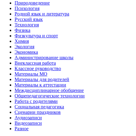
Природоведение
Психология
Родной язык и литература
Русский язык
Технология
Физика
Физкультура и спорт
Химия
Экология
Экономика
Администрирование школы
Внеклассная работа
Классное руководство
Материалы МО
Материалы для родителей
Материалы к аттестации
Междисциплинарное обобщение
Общепедагогические технологии
Работа с родителями
Социальная педагогика
Сценарии праздников
Аудиозаписи
Видеозаписи
Разное