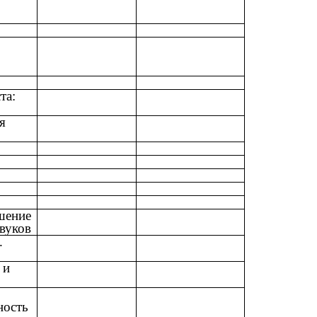
та:
я
шение
вуков
.
 и
ность