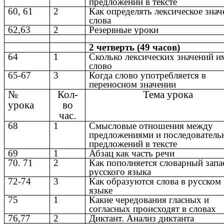
предложений в тексте
60, 61
2
Как определять лексическое знач
слова
62,63
2
Резервные уроки
2 четверть (49 часов)
64
1
Сколько лексических значений и
слово
65-67
3
Когда слово употребляется в
переносном значении
№
Кол-
Тема урока
урока
во
час.
68
1
Смысловые отношения между
предложениями и последователь
предложений в тексте
69
1
Абзац как часть речи
70. 71
2
Как пополняется словарный запа
русского языка
72-74
3
Как образуются слова в русском
языке
75
1
Какие чередования гласных и
согласных происходят в словах
76,77
2
Диктант. Анализ диктанта