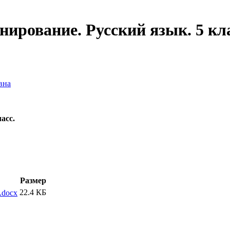
ирование. Русский язык. 5 кла
вна
асс.
Размер
22.4 КБ
..docx