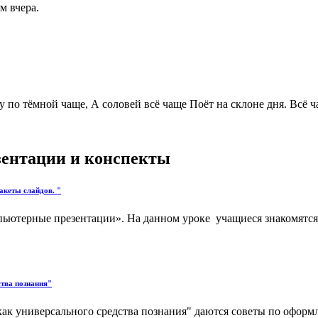
м вчера.
у по тёмной чаще, А соловей всё чаще Поёт на склоне дня. Всё ча
езентации и конспекты
акеты слайдов. "
мпьютерные презентации». На данном уроке учащиеся знакомятс
тва познания"
ак универсального средства познания" даются советы по оформ