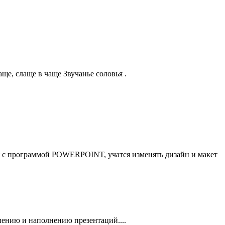
ще, слаще в чаще Звучанье соловья .
я с программой POWERPOINT, учатся изменять дизайн и макет
лению и наполнению презентаций....