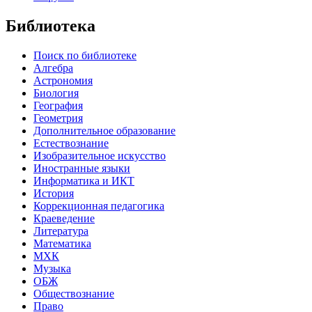
Библиотека
Поиск по библиотеке
Алгебра
Астрономия
Биология
География
Геометрия
Дополнительное образование
Естествознание
Изобразительное искусство
Иностранные языки
Информатика и ИКТ
История
Коррекционная педагогика
Краеведение
Литература
Математика
МХК
Музыка
ОБЖ
Обществознание
Право