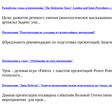
Разработка урока и презентации "The Sightseeng Tours" London and Saint-Petersburg c
Цели: развитие речевого умения (монологическое высказывани
артикль) Задачи: учи...
Презентация "Рекомендации по созданию мультимедийных презентаций"
§Предложить рекомендации по подготовке презентаций; §науч
Презентация к уроку "Обобщение по теме презентации"
Урок – деловая игра «Работа с пакетом презентаций Power Po
технологи...
Презентация "Лица Победы". Данную презентацию можно использовать на уроках лите
Данная презентация посвящена событиям Великой Отечественно
мероприятиях для пров...