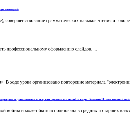
 презентацией
е); совершенствование грамматических навыков чтения и говор
ить профессиональному оформлению слайдов. ...
int». В ходе урока организовано повторение материала "электро
ратуры в день памяти о тех, кто сражался и погиб в годы Великой Отечественной вой
й войны и может быть использована в средних и старших класса