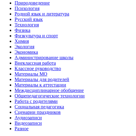
Природоведение
Психология
Родной язык и литература
Русский язык
Технология
Физика
Физкультура и спорт
Химия
Экология
Экономика
Администрирование школы
Внеклассная работа
Классное руководство
Материалы МО
Материалы для родителей
Материалы к аттестации
Междисциплинарное обобщение
Общепедагогические технологии
Работа с родителями
Социальная педагогика
Сценарии праздников
Аудиозаписи
Видеозаписи
Разное