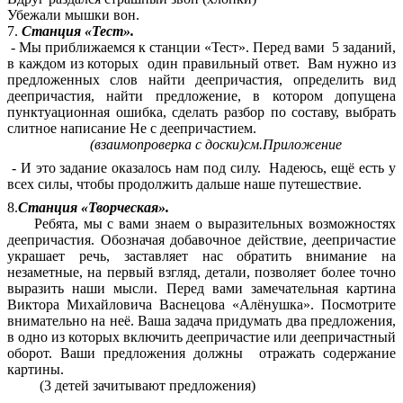
Убежали мышки вон.
7.
Станция «Тест».
- Мы приближаемся к станции «Тест». Перед вами 5 заданий,
в каждом из которых один правильный ответ. Вам нужно из
предложенных слов найти деепричастия, определить вид
деепричастия, найти предложение, в котором допущена
пунктуационная ошибка, сделать разбор по составу, выбрать
слитное написание Не с деепричастием.
(взаимопроверка с доски)см.Приложение
- И это задание оказалось нам под силу. Надеюсь, ещё есть у
всех силы, чтобы продолжить дальше наше путешествие.
8.
Станция «Творческая».
Ребята, мы с вами знаем о выразительных возможностях
деепричастия. Обозначая добавочное действие, деепричастие
украшает речь, заставляет нас обратить внимание на
незаметные, на первый взгляд, детали, позволяет более точно
выразить наши мысли. Перед вами замечательная картина
Виктора Михайловича Васнецова «Алёнушка». Посмотрите
внимательно на неё. Ваша задача придумать два предложения,
в одно из которых включить деепричастие или деепричастный
оборот. Ваши предложения должны отражать содержание
картины.
(3 детей зачитывают предложения)