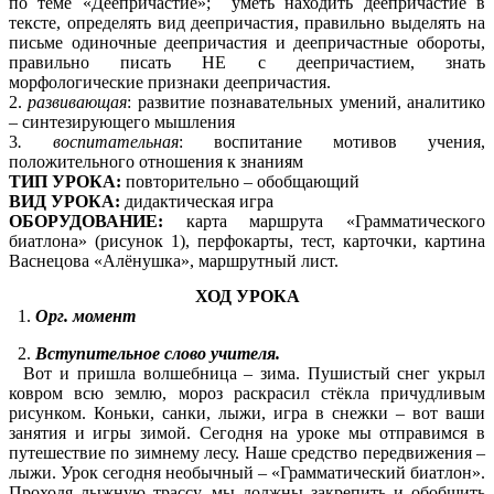
по теме «Деепричастие»; уметь находить деепричастие в
тексте, определять вид деепричастия, правильно выделять на
письме одиночные деепричастия и деепричастные обороты,
правильно писать НЕ с деепричастием, знать
морфологические признаки деепричастия.
2.
развивающая
: развитие познавательных умений, аналитико
– синтезирующего мышления
3
. воспитательная
: воспитание мотивов учения,
положительного отношения к знаниям
ТИП УРОКА:
повторительно – обобщающий
ВИД УРОКА:
дидактическая игра
ОБОРУДОВАНИЕ:
карта маршрута «Грамматического
биатлона» (рисунок 1), перфокарты, тест, карточки, картина
Васнецова «Алёнушка», маршрутный лист.
ХОД УРОКА
Орг. момент
Вступительное слово учителя.
Вот и пришла волшебница – зима. Пушистый снег укрыл
ковром всю землю, мороз раскрасил стёкла причудливым
рисунком. Коньки, санки, лыжи, игра в снежки – вот ваши
занятия и игры зимой. Сегодня на уроке мы отправимся в
путешествие по зимнему лесу. Наше средство передвижения –
лыжи. Урок сегодня необычный – «Грамматический биатлон».
Проходя лыжную трассу, мы должны закрепить и обобщить