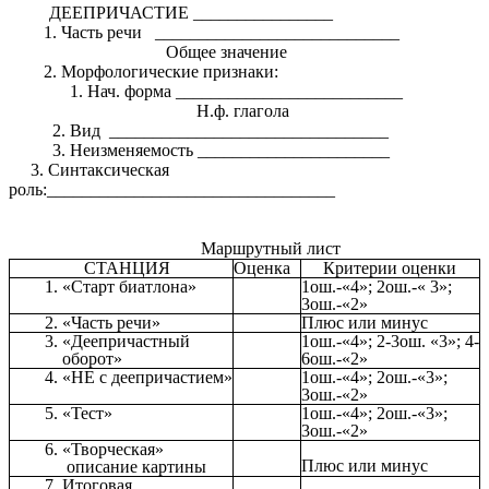
ДЕЕПРИЧАСТИЕ ________________
Часть речи ____________________________
Общее значение
Морфологические признаки:
Нач. форма __________________________
Н.ф. глагола
2. Вид ________________________________
3. Неизменяемость ______________________
3. Синтаксическая
роль:_________________________________
Маршрутный лист
СТАНЦИЯ
Оценка
Критерии оценки
«Старт биатлона»
1ош.-«4»; 2ош.-« 3»;
3ош.-«2»
«Часть речи»
Плюс или минус
«Деепричастный
1ош.-«4»; 2-3ош. «3»; 4-
оборот»
6ош.-«2»
«НЕ с деепричастием»
1ош.-«4»; 2ош.-«3»;
3ош.-«2»
«Тест»
1ош.-«4»; 2ош.-«3»;
3ош.-«2»
«Творческая»
Плюс или минус
описание картины
Итоговая