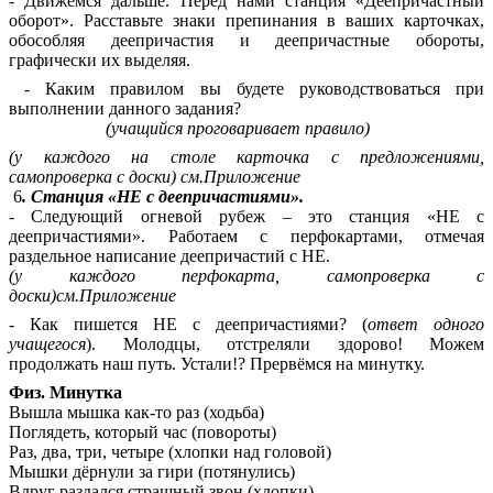
- Движемся дальше. Перед нами станция «Деепричастный
оборот». Расставьте знаки препинания в ваших карточках,
обособляя деепричастия и деепричастные обороты,
графически их выделяя.
- Каким правилом вы будете руководствоваться при
выполнении данного задания?
(учащийся проговаривает правило)
(у каждого на столе карточка с предложениями,
самопроверка с доски) см.Приложение
6
. Станция «НЕ с деепричастиями».
- Следующий огневой рубеж – это станция «НЕ с
деепричастиями». Работаем с перфокартами, отмечая
раздельное написание деепричастий с НЕ.
(у каждого перфокарта, самопроверка с
доски)см.Приложение
- Как пишется НЕ с деепричастиями? (
ответ одного
учащегося
). Молодцы, отстреляли здорово! Можем
продолжать наш путь. Устали!? Прервёмся на минутку.
Физ. Минутка
Вышла мышка как-то раз (ходьба)
Поглядеть, который час (повороты)
Раз, два, три, четыре (хлопки над головой)
Мышки дёрнули за гири (потянулись)
Вдруг раздался страшный звон (хлопки)