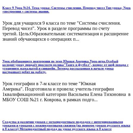
Класс 9 Урок №24. Тема урока: Системы счисления. Перевод чисел Тип урока; Урок
«построения » системы знания.
Урок для учащихся 9 класса по теме "Системы счисления.
Перевод чисел". Урок в разделе программы по счету
третий. Цель:Образовательная: систематизация и расширение
знаний обучающихся о операциях п...
Урок обобщающего повторения по теме Южная Америка.Урок-игра.Особый
колорит уроку придаёт просмотр ролика"Танго и футбол", вопрос от шеф повара с
угощением мамалыгой и синквейн. Легенда рассказанная в начале урока
настраивает ребят на работу.
Урок географии в 7-м классе по теме "Южная
Америка". Подготовила и провела: учитель географии
1квалификационной категории Васильева Елена Тихоновна в
МБОУ СОШ №21 г. Коврова, в рамках подго...
Сходства и различия уроков с метапредметным подходом с интегрированными
уроками и уроками с межпредметными связями (на примере уроков русского языка
в 8 классе) Метапредметный подход на уроке русского языка в 8 классе