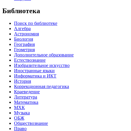
Библиотека
Поиск по библиотеке
Алгебра
Астрономия
Биология
География
Геометрия
Дополнительное образование
Естествознание
Изобразительное искусство
Иностранные языки
Информатика и ИКТ
История
Коррекционная педагогика
Краеведение
Литература
Математика
МХК
Музыка
ОБЖ
Обществознание
Право