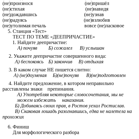
(не)произнося (не)пришёл
(не)стихая (не)навидя
(не)дождавшись (не)узнав
(не)радуясь (не)взлюбив
(не)утолимая печаль вовсе (не)ласковое
Станция «Тест»
ТЕСТ ПО ТЕМЕ «ДЕЕПРИЧАСТИЕ»
Найдите деепричастие:
А) почуяв Б) сожалел В) услышан
2. Укажите деепричастие совершенного вида:
А) беспокоясь Б) закончив В) отдыхая
3. В каком случае НЕ пишется слитно:
А) (не)доумевая Б)(не)почуяв В)(не)подготовлен
4. Найдите предложение, в котором неправильно
расставлены знаки препинания.
А) Употребляя некоторые словосочетания, мы не
можем избежать наказания.
Б) Добиваясь своих прав, в Ростов уехал Ростислав.
В) Скаковая лошадь разогнавшись, едва не налетела на
прохожих
Финиш
Для морфологического разбора