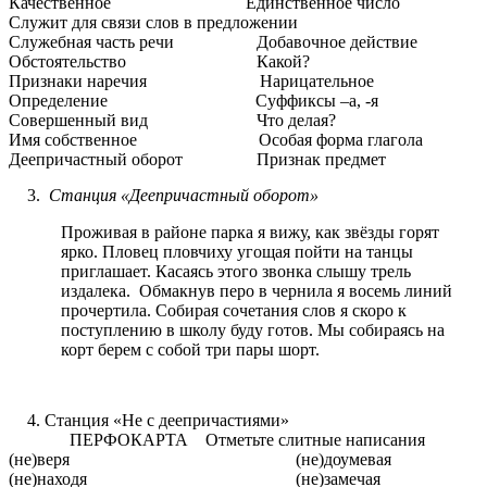
Качественное Единственное число
Служит для связи слов в предложении
Служебная часть речи Добавочное действие
Обстоятельство Какой?
Признаки наречия Нарицательное
Определение Суффиксы –а, -я
Совершенный вид Что делая?
Имя собственное Особая форма глагола
Деепричастный оборот Признак предмет
Станция «Деепричастный оборот»
Проживая в районе парка я вижу, как звёзды горят
ярко. Пловец пловчиху угощая пойти на танцы
приглашает. Касаясь этого звонка слышу трель
издалека. Обмакнув перо в чернила я восемь линий
прочертила. Собирая сочетания слов я скоро к
поступлению в школу буду готов. Мы собираясь на
корт берем с собой три пары шорт.
Станция «Не с деепричастиями»
ПЕРФОКАРТА Отметьте слитные написания
(не)веря (не)доумевая
(не)находя (не)замечая