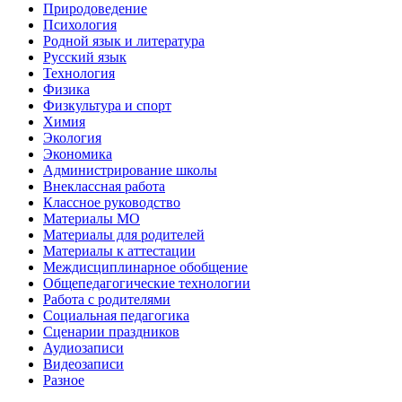
Природоведение
Психология
Родной язык и литература
Русский язык
Технология
Физика
Физкультура и спорт
Химия
Экология
Экономика
Администрирование школы
Внеклассная работа
Классное руководство
Материалы МО
Материалы для родителей
Материалы к аттестации
Междисциплинарное обобщение
Общепедагогические технологии
Работа с родителями
Социальная педагогика
Сценарии праздников
Аудиозаписи
Видеозаписи
Разное