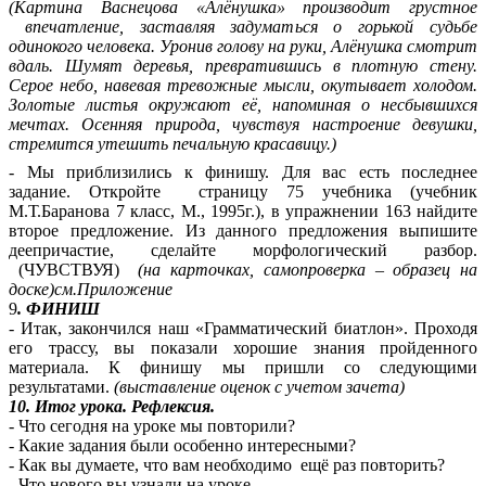
(Картина Васнецова «Алёнушка» производит грустное
впечатление, заставляя задуматься о горькой судьбе
одинокого человека. Уронив голову на руки, Алёнушка смотрит
вдаль. Шумят деревья, превратившись в плотную стену.
Серое небо, навевая тревожные мысли, окутывает холодом.
Золотые листья окружают её, напоминая о несбывшихся
мечтах. Осенняя природа, чувствуя настроение девушки,
стремится утешить печальную красавицу.)
- Мы приблизились к финишу. Для вас есть последнее
задание. Откройте страницу 75 учебника (учебник
М.Т.Баранова 7 класс, М., 1995г.), в упражнении 163 найдите
второе предложение. Из данного предложения выпишите
деепричастие, сделайте морфологический разбор.
(ЧУВСТВУЯ)
(на карточках, самопроверка – образец на
доске)см.Приложение
9
. ФИНИШ
- Итак, закончился наш «Грамматический биатлон». Проходя
его трассу, вы показали хорошие знания пройденного
материала. К финишу мы пришли со следующими
результатами.
(выставление оценок с учетом зачета)
10. Итог урока. Рефлексия.
- Что сегодня на уроке мы повторили?
- Какие задания были особенно интересными?
- Как вы думаете, что вам необходимо ещё раз повторить?
- Что нового вы узнали на уроке