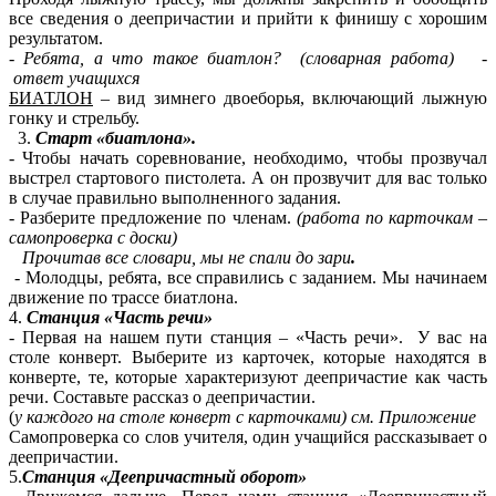
все сведения о деепричастии и прийти к финишу с хорошим
результатом.
- Ребята, а что такое биатлон?
(словарная работа) -
ответ учащихся
БИАТЛОН
– вид зимнего двоеборья, включающий лыжную
гонку и стрельбу.
Старт «биатлона».
- Чтобы начать соревнование, необходимо, чтобы прозвучал
выстрел стартового пистолета. А он прозвучит для вас только
в случае правильно выполненного задания.
- Разберите предложение по членам.
(работа по карточкам –
самопроверка с доски)
Прочитав все словари, мы не спали до зари
.
- Молодцы, ребята, все справились с заданием. Мы начинаем
движение по трассе биатлона.
4.
Станция «Часть речи»
- Первая на нашем пути станция – «Часть речи». У вас на
столе конверт. Выберите из карточек, которые находятся в
конверте, те, которые характеризуют деепричастие как часть
речи. Составьте рассказ о деепричастии.
(
у каждого на столе конверт с карточками) см. Приложение
Самопроверка со слов учителя, один учащийся рассказывает о
деепричастии.
5.
Станция «Деепричастный оборот»