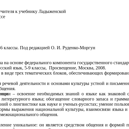
 учителя к учебнику Ладыженской
ссе
-6 классы. Под редакцией О. И. Руденко-Моргун
на на основе федерального компонента государственного станда
сский язык, 5-9 классы, Просвещение, Москва, 2008.
е в виде трех тематических блоков, обеспечивающих формирован
 речевой деятельности и основами культуры устной и письмен
общения.
енци
и – освоение необходимых знаний о языке как знаковой с
итературного языка; обогащение словарного запаса и грамма
аний о лингвистике как науке и ученых-русистах; умение польз
ормы выражения национальной культуры, взаимосвязи языка и 
ой межнационального общения.
ление уникальное: он является средством общения и формой п