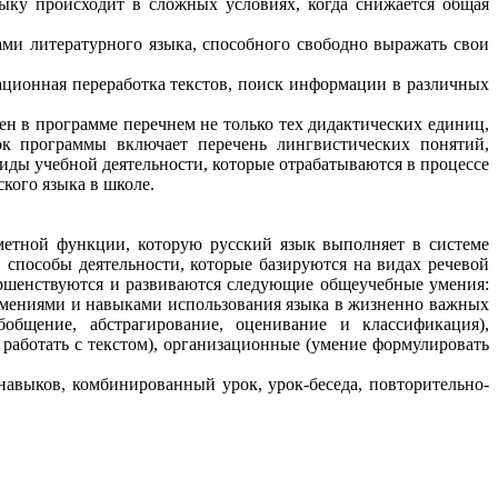
зыку происходит в сложных условиях, когда снижается общая
ами литературного языка, способного свободно выражать свои
ционная переработка текстов, поиск информации в различных
ен в программе перечнем не только тех дидактических единиц,
ок программы включает перечень лингвистических понятий,
иды учебной деятельности, которые отрабатываются в процессе
кого языка в школе.
дметной функции, которую русский язык выполняет в системе
 способы деятельности, которые базируются на видах речевой
вершенствуются и развиваются следующие общеучебные умения:
умениями и навыками использования языка в жизненно важных
бобщение, абстрагирование, оценивание и классификация),
аботать с текстом), организационные (умение формулировать
навыков, комбинированный урок, урок-беседа, повторительно-