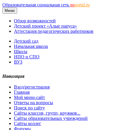
Образовательная социальная сеть
ns
portal.ru
Меню
Обзор возможностей
Детский проект «Алые паруса»
Аттестация педагогических работников
Детский сад
Начальная школа
Школа
НПО и СПО
ВУЗ
Навигация
Вход/регистрация
Главная
Мой мини-сайт
Ответы на вопросы
Поиск по сайту
Сайты классов, групп, кружков...
Сайты образовательных учреждений
Сайты коллег
Форумы