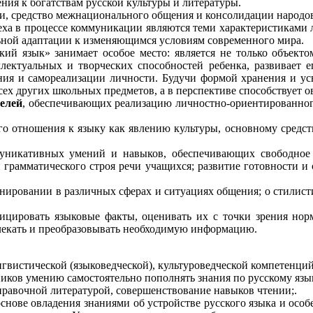
ния к богатствам русской культуры и литературы.
и, средство межнационального общения и консолидации народов
еха в процессе коммуникации являются теми характеристиками 
льной адаптации к изменяющимся условиям современного мира.
ий язык» занимает особое место: является не только объекто
ллектуальных и творческих способностей ребенка, развивает 
ния и самореализации личности. Будучи формой хранения и ус
сех других школьных предметов, а в перспективе способствует 
елей
, обеспечивающих реализацию личностно-ориентированног
го отношения к языку как явлению культуры, основному средст
муникативных умений и навыков, обеспечивающих свободное
 и грамматического строя речи учащихся; развитие готовности 
онировании в различных сферах и ситуациях общения; о стилист
ицировать языковые факты, оценивать их с точки зрения нор
влекать и преобразовывать необходимую информацию.
гвистической (языковедческой), культуроведческой компетенций
иков умению самостоятельно пополнять знания по русскому язы
правочной литературой, совершенствование навыков чтении;.
нове овладения знаниями об устройстве русского языка и особе