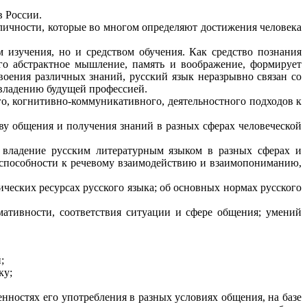
 России.
личности, которые во многом определяют достижения человека
м изучения, но и средством обучения. Как средство познания
его абстрактное мышление, память и воображение, формирует
воения различных знаний, русский язык неразрывно связан со
овладению будущей профессией.
о, когнитивно-коммуникативного, деятельностного подходов к
ву общения и получения знаний в разных сферах человеческой
 владение русским литературным языком в разных сферах и
и способности к речевому взаимодействию и взаимопониманию,
ических ресурсах русского языка; об основных нормах русского
мативности, соответствия ситуации и сфере общения; умений
;
ку;
нностях его употребления в разных условиях общения, на базе