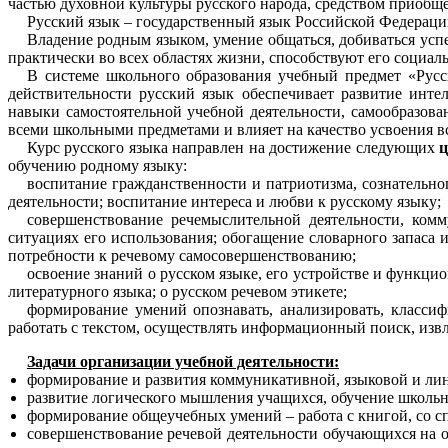
частью духовной культуры русского народа, средством приобще
Русский язык – государственный язык Российской Федераци
Владение родным языком, умение общаться, добиваться усп
практически во всех областях жизни, способствуют его социа
В системе школьного образования учебный предмет «Русск
действительности русский язык обеспечивает развитие инте
навыки самостоятельной учебной деятельности, самообразова
всеми школьными предметами и влияет на качество усвоения в
Курс русского языка направлен на достижение следующих
ц
обучению родному языку:
воспитание гражданственности и патриотизма, сознательно
деятельности; воспитание интереса и любви к русскому языку;
совершенствование речемыслительной деятельности, ком
ситуациях его использования; обогащение словарного запаса
потребности к речевому самосовершенствованию;
освоение знаний о русском языке, его устройстве и функци
литературного языка; о русском речевом этикете;
формирование умений опознавать, анализировать, классиф
работать с текстом, осуществлять информационный поиск, из
Задачи организации учебной деятельности:
формирование и развития коммуникативной, языковой и лин
развитие логического мышления учащихся, обучение школьн
формирование общеучебных умений – работа с книгой, со с
совершенствование речевой деятельности обучающихся на ос