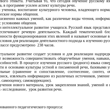
евого этикета. Учитывая то, что сегодня обучение русскому я
, в программе усилен аспект культуры речи.
 ученика, воспитание культурного человека, владеющего норм
ческие нормы общения.
изненно важных умений, как различные виды чтения, информа
 с условиями общения.
 интеллектуальное развитие учащихся. Русский язык представл
беспечивают речевую деятельность. Каждый тематический бл
енности функционирования этих явлений и называет основные в
словия для реализации деятельностного подхода к изучению русс
классе предусмотрено 238 часов.
туальное развитие создает условия и для реализации надпре
т возможность совершенствовать общеучебные умения, навыки,
собностей. В процессе изучения русского (родного) языка со
сти и основами культуры устной и письменной речи, базовыми 
ьные (сравнение и сопоставление, соотнесение, синтез, о
иск, извлекать информацию из различных источников, умение р
, самооценку, самокоррекцию).
учения нового материала, урок закрепления знаний, умений и 
к- исследование, урок развития речи.
рованного педагогического процесса: