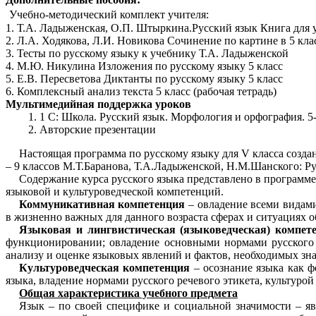
Учебно-методический комплект учителя:
1. Т.А. Ладыженская, О.П. Штыркина.Русский язык Книга для
2. Л.А. Ходякова, Л.И. Новикова Сочинение по картине в 5 кла
3. Тесты по русскому языку к учебнику Т.А. Ладыженской
4. М.Ю. Никулина Изложения по русскому языку 5 класс
5. Е.В. Пересветова Диктанты по русскому языку 5 класс
6. Комплексный анализ текста 5 класс (рабочая тетрадь)
Мультимедийная поддержка уроков
1 С: Школа. Русский язык. Морфология и орфография. 5
Авторские презентации
Настоящая программа по русскому языку для V класса созда
– 9 классов М.Т.Баранова, Т.А.Ладыженской, Н.М.Шанского: Ру
Содержание курса русского языка представлено в программ
языковой и культуроведческой компетенций.
Коммуникативная компетенция
– овладение всеми видами
в жизненно важных для данного возраста сферах и ситуациях 
Языковая и лингвистическая (языковедческая) компет
функционировании; овладение основными нормами русского л
анализу и оценке языковых явлений и фактов, необходимых зн
Культуроведческая компетенция
– осознание языка как ф
языка, владение нормами русского речевого этикета, культур
Общая характеристика учебного предмета
Язык – по своей специфике и социальной значимости – яв