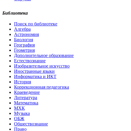
Библиотека
Поиск по библиотеке
Алгебра
Астрономия
Биология
География
Геометрия
Дополнительное образование
Естествознание
Изобразительное искусство
Иностранные языки
Информатика и ИКТ
История
Коррекционная педагогика
Краеведение
Литература
Математика
МХК
Музыка
ОБЖ
Обществознание
Право