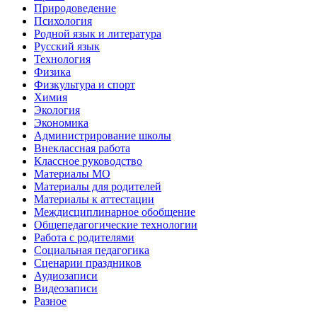
Природоведение
Психология
Родной язык и литература
Русский язык
Технология
Физика
Физкультура и спорт
Химия
Экология
Экономика
Администрирование школы
Внеклассная работа
Классное руководство
Материалы МО
Материалы для родителей
Материалы к аттестации
Междисциплинарное обобщение
Общепедагогические технологии
Работа с родителями
Социальная педагогика
Сценарии праздников
Аудиозаписи
Видеозаписи
Разное