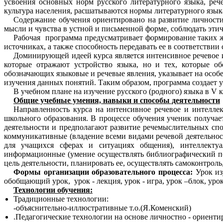
усвоения основных норм русского литературного языка, реч
культура населения, расшатываются нормы литературного языка
Содержание обучения ориентировано на развитие личности
мысли и чувства в устной и письменной форме, соблюдать эти
Рабочая программа предусматривает формирование таких ж
источниках, а также способность передавать ее в соответствии
Доминирующей идеей курса является интенсивное речевое и
которые отражают устройство языка, но и тех, которые о
обозначающих языковые и речевые явления, указывает на особ
изучения данных понятий. Таким образом, программа создает у
В учебном плане на изучение русского (родного) языка в V 
Общие учебные умения, навыки и способы деятельности
Направленность курса на интенсивное речевое и интеллек
школьного образования. В процессе обучения ученик получае
деятельности и предполагают развитие речемыслительных спо
коммуникативные (владение всеми видами речевой деятельно
для учащихся сферах и ситуациях общения), интеллектуал
информационные (умение осуществлять библиографический по
цель деятельности, планировать ее, осуществлять самоконтроль
Формы организации образовательного процесса:
Урок из
обобщающий урок, урок - лекция, урок - игра, урок –блок, уро
Технологии обучения:
Традиционные технологии:
-объяснительно-иллюстративные т.о.(Я.Коменский)
.Педагогические технологии на основе личностно - ориенти