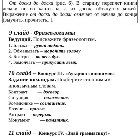
От доски до доски
(рис. 6). В старину переплет книги
делали не из карто на, а из досок, обтянутых кожей.
Выражение
от доски до доски
означает от начала до конца
(выучить, прочитать...).
9 слайд - Фразеологизмы
Ведущий.
Подскажите фразеологизм.
1. Близко —
рукой подать.
2. Обманывать –
морочить голову
3. Быстро —
во весь дух.
4. Замолчать —
прикусить язык.
10 слайд –
Конкурс III. «Аукцион синонимов»
Задание командам.
Подберите синонимы к
иноязычным словам.
Контракт —
договор
.
Ситуация —
положение.
Коммюнике —
соглашение
.
Лозунг —
призыв.
Антракт —
перерыв.
Монумент —
памятник.
11 слайд –
Конкурс IV. «Знай грамматику!»