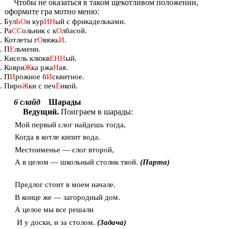
Чтобы не оказаться в таком щекотливом положении,
оформите гра мотно меню:
Бул
ЬО
н кур
ИН
ый с фрикадельками.
Ра
СС
ольник с к
О
лбасой.
Котлеты г
О
вяжь
И
.
П
Е
льмени.
Кисель клюкв
ЕНН
ый.
Коври
Ж
ка ржа
Н
ая.
П
И
рожное б
И
сквитное.
Пиро
Ж
ки с печ
Ё
нкой.
6 слайд
Шарады
.
Ведущий
Поиграем в шарады:
Мой первый слог найдешь тогда,
Когда в котле кипит вода.
Местоименье — слог второй,
А в целом — школьный столик твой.
(Парта)
Предлог стоит в моем начале.
В конце же — загородный дом.
А целое мы все решали
И у доски, и за столом.
(Задача)