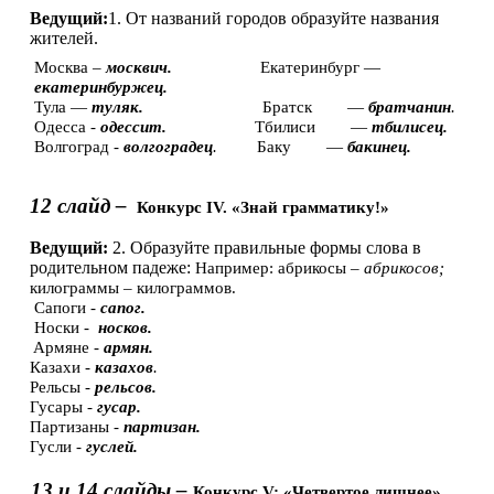
Ведущий:
1. От названий городов образуйте названия
жителей.
Москва –
москвич.
Екатеринбург —
екатеринбуржец.
Тула —
туляк.
Братск —
братчанин
.
Одесса -
одессит.
Тбилиси —
тбилисец.
Волгоград -
волгоградец
.
Баку —
бакинец.
12 слайд –
Конкурс IV. «Знай грамматику!»
Ведущий:
2. Образуйте правильные формы слова в
родительном падеже:
Например: абрикосы –
абрикосов;
килограммы – килограммов.
Сапоги -
сапог.
Носки -
носков.
Армяне -
армян.
Казахи -
казахов
.
Рельсы -
рельсов.
Гусары -
гусар.
Партизаны -
партизан.
Гусли -
гуслей.
13 и 14 слайды –
Конкурс V: «Четвертое лишнее»