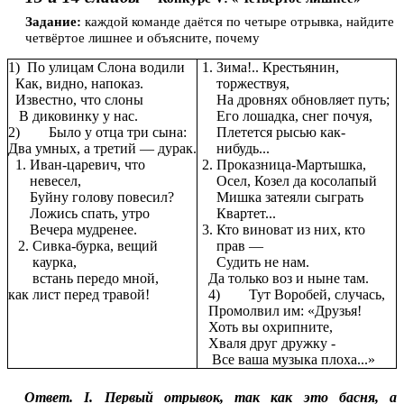
Задание:
каждой команде даётся по четыре отрывка, найдите
четвёртое лишнее и объясните, почему
1) По улицам Слона водили
Зима!.. Крестьянин,
Как, видно, напоказ.
торжествуя,
Известно, что слоны
На дровнях обновляет путь;
В диковинку у нас.
Его лошадка, снег почуя,
2) Было у отца три сына:
Плетется рысью как-
Два умных, а третий — дурак.
нибудь...
Иван-царевич, что
Проказница-Мартышка,
невесел,
Осел, Козел да косолапый
Буйну голову повесил?
Мишка затеяли сыграть
Ложись спать, утро
Квартет...
Вечера мудренее.
Кто виноват из них, кто
Сивка-бурка, вещий
прав —
каурка,
Судить не нам.
встань передо мной,
Да только воз и ныне там.
как лист перед травой!
4) Тут Воробей, случась,
Промолвил им: «Друзья!
Хоть вы охрипните,
Хваля друг дружку -
Все ваша музыка плоха...»
Ответ. I. Первый отрывок, так как это басня, а