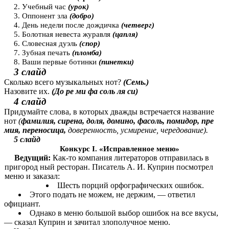
2. Учебный час
(урок)
3. Оппонент зла
(добро)
4. День недели после дождичка
(четверг)
5. Болотная невеста журавля
(цапля)
6. Словесная дуэль
(спор)
7. Зубная печать
(пломба)
8. Ваши первые ботинки
(пинетки)
3 слайд
Сколько всего музыкальных нот?
(Семь.)
Назовите их.
(До ре ми фа соль ля си)
4 слайд
Придумайте слова, в которых дважды встречается название
нот
(
фамилия, сирена, доля, домино, фасоль, помидор, пре
мия, переносица,
доверенность, усмирение, чередование).
5 слайд
Конкурс I. «Исправленное меню»
Ведущий:
Как-то компания литераторов отправилась в
пригород ный ресторан. Писатель А. И. Куприн посмотрел
меню и заказал:
Шесть порций орфографических ошибок.
Этого подать не можем, не держим, — ответил
официант.
Однако в меню большой выбор ошибок на все вкусы,
— сказал Куприн и зачитал злополучное меню.