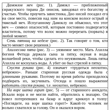
Дамоклов меч
(рис. 1). Дамокл — приближенный
сиракузского тирана Ди онисия, завидовал его богатству и
счастью. Чтобы проучить завистника, Дио нисий посадил его
на свое место, повесив над ним на конском волосе острый и
тяжелый меч. Испуганному Дамоклу он объяснил, что этот
меч — символ опасностей, которым постоянно подвергается
властитель, потому что волос можно перерезать (порвать) в
любой момент.
Семь
пятниц на неделе
(рис. 2). Так говорят о том, кто
часто меняет свои решения.)
Ахиллесова пята
(рис. 3) — уязвимое место. Мать Ахилла
богиня Фетида держала сына за пятку, окуная в воды
волшебной реки, чтобы сделать его неуязвимым. Лишь пятка
Ахилла не коснулась воды. А убит он был стрелой в пятку.
Спустя рукава
(рис. 4) означает «трудиться неохотно,
небрежно». Раньше старинная русская одежда была с
длинными рукавами. Поэтому во время работы приходилось
подбирать их, засучивать. Отсюда и пошло выражение
работать спустя рукава,
т.е. неохотно, небрежно.
На воре шапка горит
(рис. 5) — от старинного анекдота.
Искали вора и не могли найти, обратились к знахарю. Он
повел потерпевших на базар и вдруг крикнул в толпу:
«Поглядите, на воре шапка горит!» Какой-то человек не
вольно схватился за голову. Он и оказался вором.