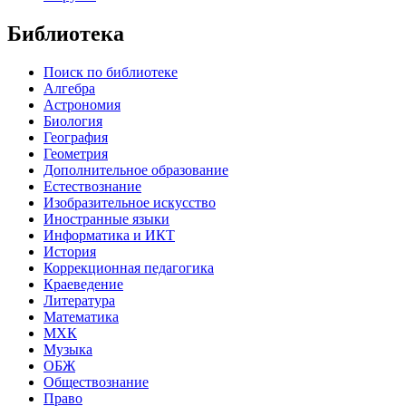
Библиотека
Поиск по библиотеке
Алгебра
Астрономия
Биология
География
Геометрия
Дополнительное образование
Естествознание
Изобразительное искусство
Иностранные языки
Информатика и ИКТ
История
Коррекционная педагогика
Краеведение
Литература
Математика
МХК
Музыка
ОБЖ
Обществознание
Право