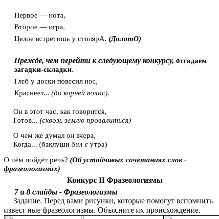
Первое — нота,
Второе — игра.
Целое встретишь у столярА.
(ДолотО)
Прежде, чем перейти к следующему конкурсу,
о
тгадаем
загадки-складки
.
Глеб у доски повесил нос,
Краснеет...
(до корней волос).
Он в этот час, как говорится,
Готов...
(сквозь землю провалиться)
О чем же думал он вчера,
Когда... (баклуши
бил с
утра)
О чём пойдёт речь?
(Об устойчивых сочетаниях слов -
фразеологизмах)
Конкурс II Фразеологизмы
7 и 8 слайды - Фразеологизмы
Задание. Перед вами рисунки, которые помогут вспомнить
извест ные фразеологизмы.
Объясните их
происхождение.