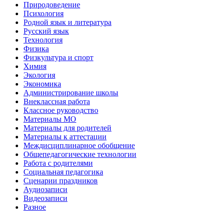
Природоведение
Психология
Родной язык и литература
Русский язык
Технология
Физика
Физкультура и спорт
Химия
Экология
Экономика
Администрирование школы
Внеклассная работа
Классное руководство
Материалы МО
Материалы для родителей
Материалы к аттестации
Междисциплинарное обобщение
Общепедагогические технологии
Работа с родителями
Социальная педагогика
Сценарии праздников
Аудиозаписи
Видеозаписи
Разное